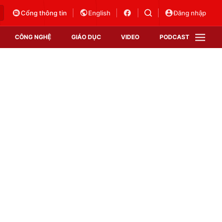
Cổng thông tin
English
Đăng nhập
CÔNG NGHỆ
GIÁO DỤC
VIDEO
PODCAST
VTV Money
VTV Thể thao
VTV Sức khoẻ
Bất động sản
Thị trường 24h
Tấm lòng Việt
Vươn mình bằng AI
VTV4
VTV8
VTV9
Lịch phát sóng
Giao lưu trực tuyến
Sự kiện