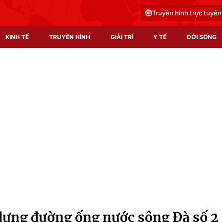
Truyền hình trực tuyến
KINH TẾ
TRUYỀN HÌNH
GIẢI TRÍ
Y TẾ
ĐỜI SỐNG
Pháp luật
Y tế
Truyền hình
Multimedia
Phim VTV
Video
Hậu trường
Shorts video
Nhân vật
Podcast
Khán giả
EMagazine
Giải sao mai
Photo
 dựng đường ống nước sông Đà số 2
Infographic