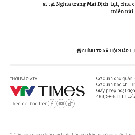
sĩ tại Nghĩa trang Mai Dịch
lụt, chia 
miền núi
CHÍNH TRỊ
XÃ HỘI
PHÁP L
Cơ quan chủ quản:
THỜI BÁO VTV
Cơ quan báo chí:
T
Giấy phép hoạt độn
483/GP-BTTTT cấp
Theo dõi báo trên
® Cấm sao chép dưới mọi hình thức nếu không có sự chấp thuận 