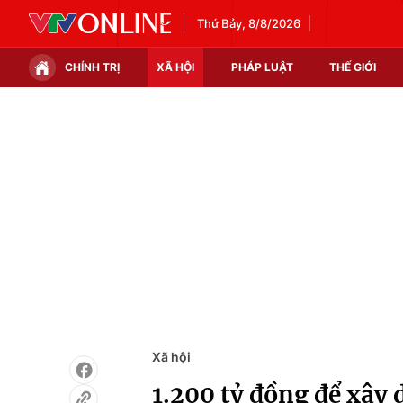
Thứ Bảy, 8/8/2026
CHÍNH TRỊ
XÃ HỘI
PHÁP LUẬT
THẾ GIỚI
Chính trị
Xã hội
Thế giới
Kinh tế
Tin tức
Tài chính
Thế giới đó đây
Thị trường
Câu chuyện quốc tế
Góc doanh nghiệp
Dữ liệu và đời sống
Xã hội
1.200 tỷ đồng để xây