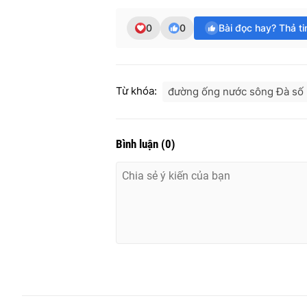
0
0
Bài đọc hay? Thả t
Từ khóa:
đường ống nước sông Đà số
Bình luận
(
0
)