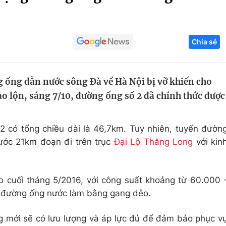
Góc ảnh
Chia sẻ
Giáo dục
Công nghệ
Tuyển sinh
Hitech Công ng
 ống dẫn nước sông Đà về Hà Nội bị vỡ khiến cho
Học trực tuyến
Sản phẩm
ảo lộn, sáng 7/10, đường ống số 2 đã chính thức được
g
Thị trường
Tư vấn
2 có tổng chiều dài là 46,7km. Tuy nhiên, tuyến đườn
ước 21km đoạn đi trên trục
Đại Lộ Thăng Long
với kin
o cuối tháng 5/2016, với công suất khoảng từ 60.000 
 đường ống nước làm bằng gang dẻo.
 mới sẽ có lưu lượng và áp lực đủ để đảm bảo phục v