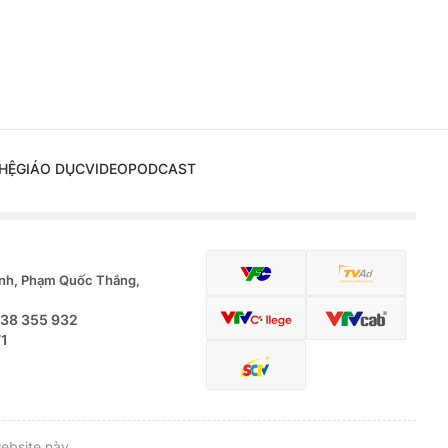
HỆ
GIÁO DỤC
VIDEO
PODCAST
nh, Phạm Quốc Thắng,
.38 355 932
71
ebsite này.