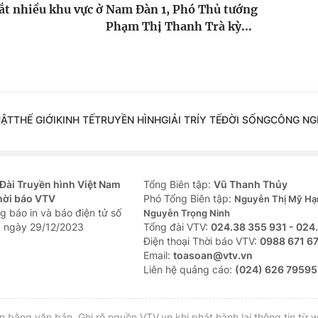
cắt nhiều khu vực ở
Nam Đàn 1, Phó Thủ tướng
Phạm Thị Thanh Trà kỳ...
UẬT
THẾ GIỚI
KINH TẾ
TRUYỀN HÌNH
GIẢI TRÍ
Y TẾ
ĐỜI SỐNG
CÔNG NG
Đài Truyền hình Việt Nam
Tổng Biên tập:
Vũ Thanh Thủy
hời báo VTV
Phó Tổng Biên tập:
Nguyễn Thị Mỹ Hạ
g báo in và báo điện tử số
Nguyễn Trọng Ninh
 ngày 29/12/2023
Tổng đài VTV:
024.38 355 931 - 024
Ðiện thoại Thời báo VTV:
0988 671 6
Email:
toasoan@vtv.vn
Liên hệ quảng cáo:
(024) 626 79595
bằng văn bản. Ghi rõ nguồn VTV.vn khi phát hành lại thông tin từ w