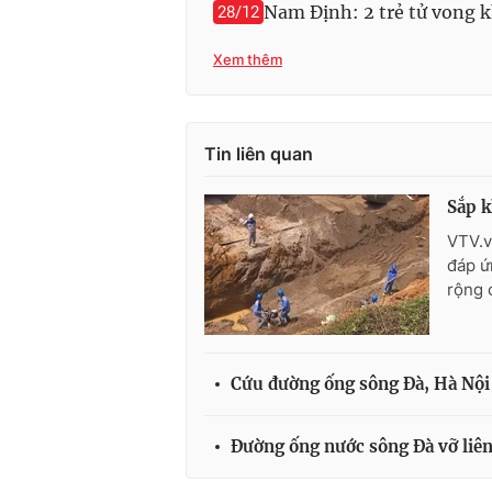
Nam Định: 2 trẻ tử vong 
28/12
Xem thêm
Tin liên quan
Sắp k
VTV.v
đáp ứ
rộng 
Cứu đường ống sông Đà, Hà Nội
Đường ống nước sông Đà vỡ liên