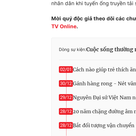
nhân dân khi tuyến ống truyền tải 
Mời quý độc giả theo dõi các ch
TV Online
.
Cuộc sống thường 
Dòng sự kiện:
Cách nào giúp trẻ thích ăn
02/01
Gánh hàng rong - Nét văn
30/12
Nguyên Đại sứ Việt Nam nó
29/12
20 năm chặng đường âm n
28/12
Bắt đối tượng vận chuyển
28/12