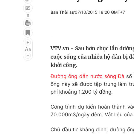
Ban Thời sự
07/10/2015 18:20 GMT+7
0
Giải trí
Đời sống
Điện ảnh
Du lịch
VTV.vn - Sau hơn chục lần đường
Âm nhạc
Làm đẹp
cuộc sống của nhiều hộ dân bị đ
Sao
Chất lượng cuộc sốn
khởi công.
Đường ống dẫn nước sông Đà
số 
ống này sẽ được tập trung làm tr
phí khoảng 1.200 tỷ đồng.
Công trình dự kiến hoàn thành và
70.000m3/ngày đêm. Vật liệu của
Chủ đầu tư khẳng định, đường ống