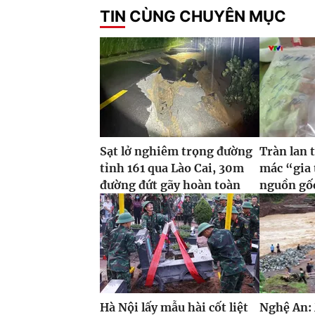
TIN CÙNG CHUYÊN MỤC
Sạt lở nghiêm trọng đường
Tràn lan 
tỉnh 161 qua Lào Cai, 30m
mác “gia
đường đứt gãy hoàn toàn
nguồn gố
Hà Nội lấy mẫu hài cốt liệt
Nghệ An: