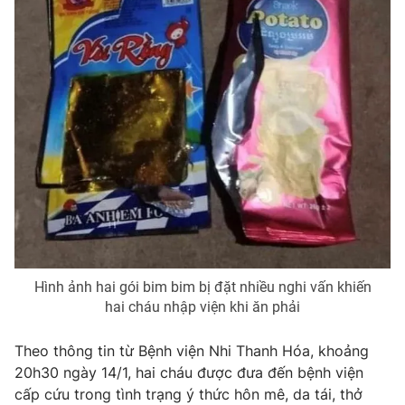
THỜI BÁO VTV
Theo dõi báo trên
Cơ quan chủ quản:
Đài Truyền hình Việt Nam
Cơ quan báo chí:
Thời báo VTV
Giấy phép hoạt động báo in và báo điện tử số 483/GP-BTTTT
Hình ảnh hai gói bim bim bị đặt nhiều nghi vấn khiến
cấp ngày 29/12/2023
hai cháu nhập viện khi ăn phải
Tổng Biên tập:
Vũ Thanh Thủy
Phó Tổng Biên tập:
Nguyễn Thị Mỹ Hạnh, Phạm Quốc Thắng,
Theo thông tin từ Bệnh viện Nhi Thanh Hóa, khoảng
Nguyễn Trọng Ninh
20h30 ngày 14/1, hai cháu được đưa đến bệnh viện
Tổng đài VTV:
024.38 355 931 - 024.38 355 932
cấp cứu trong tình trạng ý thức hôn mê, da tái, thở