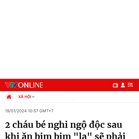
XÃ HỘI
Chính trị
19/01/2024 10:57 GMT+7
Xã hội
2 cháu bé nghi ngộ độc sau
Pháp luật
Chuyên mục
Kinh tế
khi ăn bim bim "lạ" sẽ phải
Thể thao