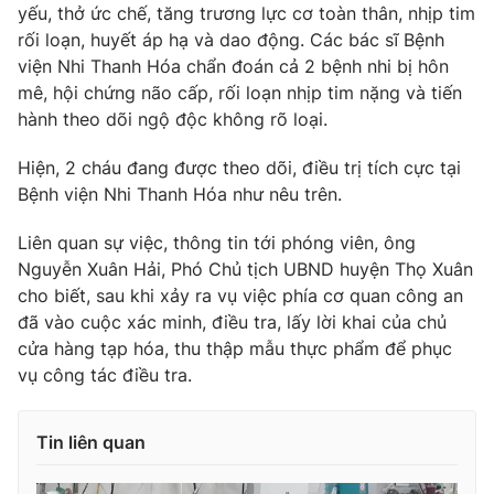
yếu, thở ức chế, tăng trương lực cơ toàn thân, nhịp tim
Ðiện thoại Thời báo VTV:
024.66 897 897
rối loạn, huyết áp hạ và dao động. Các bác sĩ Bệnh
Email:
toasoan@vtv.vn
viện Nhi Thanh Hóa chẩn đoán cả 2 bệnh nhi bị hôn
Liên hệ quảng cáo:
024-7300.7108
mê, hội chứng não cấp, rối loạn nhịp tim nặng và tiến
hành theo dõi ngộ độc không rõ loại.
Hiện, 2 cháu đang được theo dõi, điều trị tích cực tại
Bệnh viện Nhi Thanh Hóa như nêu trên.
Liên quan sự việc, thông tin tới phóng viên, ông
Nguyễn Xuân Hải, Phó Chủ tịch UBND huyện Thọ Xuân
cho biết, sau khi xảy ra vụ việc phía cơ quan công an
đã vào cuộc xác minh, điều tra, lấy lời khai của chủ
cửa hàng tạp hóa, thu thập mẫu thực phẩm để phục
vụ công tác điều tra.
® Cấm sao chép dưới mọi hình thức nếu không có sự chấp
thuận bằng văn bản. Ghi rõ nguồn VTV.vn khi phát hành lại
thông tin từ website này.
Tin liên quan