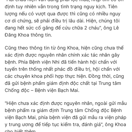
Phim VTV
Giải trí
định tuy nhiên vẫn trong tình trạng nguy kịch. Tiên
Hậu trường
lượng nếu có vượt qua được thì cũng có nhiều nguy
Điện ảnh
cơ di chứng, sẽ phải điều trị lâu dài. Hiện, chúng tôi
Đời sống
Nhân vật
đang hết sức cố gắng để cứu chữa 2 cháu", ông Lê
Âm nhạc
Đăng Khoa thông tin.
Du lịch
Khán giả
Giáo dục
Sao
Làm đẹp
Cũng theo thông tin từ ông Khoa, hiện cũng chưa thể
Giải sao mai
Tuyển sinh
xác định được nguyên nhân chính xác tác nhân gây
Công nghệ
Chất lượng cuộc sống
bệnh. Phía Bệnh viện Nhi đã tiến hành hội chẩn với
Học trực tuyến
tuyến trên thống nhất phác đồ điều trị, hội chẩn với
Hitech Công nghệ tương lai
Giao lưu trực tuyến
các chuyên khoa phối hợp thực hiện. Đồng thời, cũng
Sản phẩm
đã gửi bệnh phẩm giám định độc chất tại Trung tâm
Chống độc – Bệnh viện Bạch Mai.
Lịch phát sóng
Thị trường
"Hiện chưa xác định được nguyên nhân, ngoài gửi mẫu
Tư vấn
bệnh phẩm ra giám định Trung tâm Chống độc Bệnh
Chuyên mục khác
viện Bạch Mai, phía bệnh viện đã gửi mẫu ra viện pháp
Emagazine
y trung ương để tiếp tục kiểm tra, đánh giá", ông Khoa
Podcast
cho biết thêm.