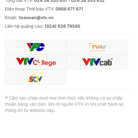
Tổng đài VTV:
024.38 355 931 - 024.38 355 932
Ðiện thoại Thời báo VTV:
0988 671 671
Email:
toasoan@vtv.vn
Liên hệ quảng cáo:
(024) 626 79595
® Cấm sao chép dưới mọi hình thức nếu không có sự chấp
thuận bằng văn bản. Ghi rõ nguồn VTV.vn khi phát hành lại
thông tin từ website này.