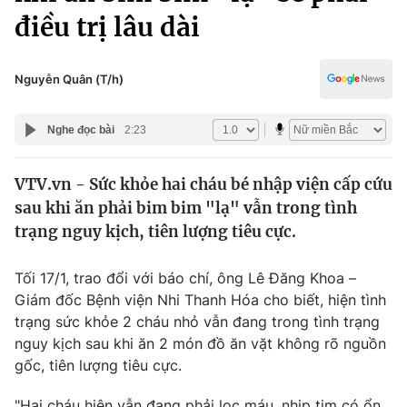
Chính trị
điều trị lâu dài
Truyền hình
Văn hóa - Giải trí
Xã hội
Y tế
Nguyễn Quân (T/h)
Đời sống
Pháp luật
Công nghệ
Nghe đọc bài
2:23
Giáo dục
Y tế
VTV.vn - Sức khỏe hai cháu bé nhập viện cấp cứu
sau khi ăn phải bim bim "lạ" vẫn trong tình
Thế giới
trạng nguy kịch, tiên lượng tiêu cực.
Tin tức
Kinh tế
Tối 17/1, trao đổi với báo chí, ông Lê Đăng Khoa –
Thế giới đó đây
Giám đốc Bệnh viện Nhi Thanh Hóa cho biết, hiện tình
Tài chính
Dữ liệu và đời sống
trạng sức khỏe 2 cháu nhỏ vẫn đang trong tình trạng
Câu chuyện quốc tế
Thị trường
nguy kịch sau khi ăn 2 món đồ ăn vặt không rõ nguồn
gốc, tiên lượng tiêu cực.
Truyền hình
Góc doanh nghiệp
"Hai cháu hiện vẫn đang phải lọc máu, nhịp tim có ổn