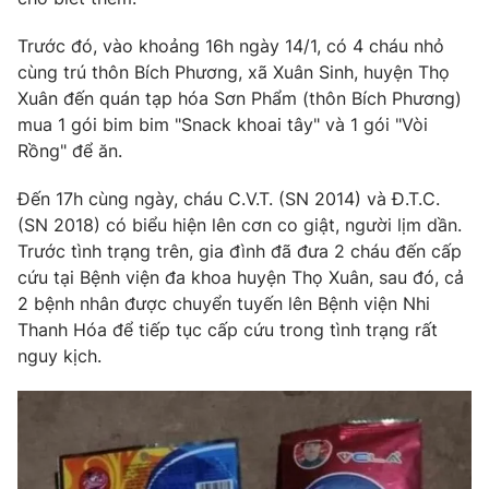
Photo
Infographic
Trước đó, vào khoảng 16h ngày 14/1, có 4 cháu nhỏ
cùng trú thôn Bích Phương, xã Xuân Sinh, huyện Thọ
Video
Xuân đến quán tạp hóa Sơn Phẩm (thôn Bích Phương)
Shorts video
mua 1 gói bim bim "Snack khoai tây" và 1 gói "Vòi
Rồng" để ăn.
VTV Money
VTV Thể thao
Đến 17h cùng ngày, cháu C.V.T. (SN 2014) và Đ.T.C.
VTV Sức khoẻ
(SN 2018) có biểu hiện lên cơn co giật, người lịm dần.
Bất động sản
Trước tình trạng trên, gia đình đã đưa 2 cháu đến cấp
cứu tại Bệnh viện đa khoa huyện Thọ Xuân, sau đó, cả
Thị trường 24h
Tấm lòng Việt
2 bệnh nhân được chuyển tuyến lên Bệnh viện Nhi
Thanh Hóa để tiếp tục cấp cứu trong tình trạng rất
VTV4
Vươn mình bằng AI
nguy kịch.
VTV9
VTV8
Liên hệ tòa soạn
English