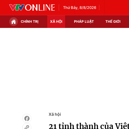
Thứ Bảy, 8/8/2026
CHÍNH TRỊ
XÃ HỘI
PHÁP LUẬT
THẾ GIỚI
Chính trị
Xã hội
Thế giới
Kinh tế
Tin tức
Tài chính
Thế giới đó đây
Thị trường
Câu chuyện quốc tế
Góc doanh nghiệp
Dữ liệu và đời sống
Xã hội
21 tỉnh thành của Việ