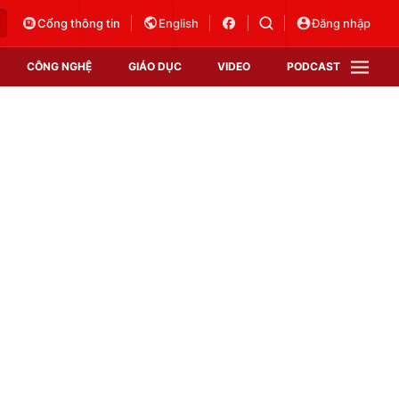
Cổng thông tin
English
Đăng nhập
CÔNG NGHỆ
GIÁO DỤC
VIDEO
PODCAST
VTV Money
VTV Thể thao
VTV Sức khoẻ
Bất động sản
Thị trường 24h
Tấm lòng Việt
Vươn mình bằng AI
VTV4
VTV8
VTV9
Lịch phát sóng
Giao lưu trực tuyến
Sự kiện