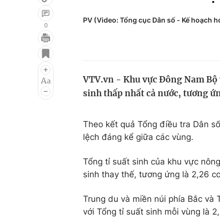
PV (Video: Tổng cục Dân số - Kế hoạch h
0
Giải trí
Đời sống
Điện ảnh
Du lịch
VTV.vn - Khu vực Đông Nam Bộ 
Âm nhạc
Làm đẹp
sinh thấp nhất cả nước, tương ứn
Sao
Chất lượng cuộc sốn
Theo kết quả Tổng điều tra Dân s
lệch đáng kể giữa các vùng.
Tổng tỉ suất sinh của khu vực nôn
sinh thay thế, tương ứng là 2,26 c
Trung du và miền núi phía Bắc và 
với Tổng tỉ suất sinh mỗi vùng l