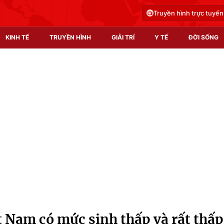
Truyền hình trực tuyến
KINH TẾ
TRUYỀN HÌNH
GIẢI TRÍ
Y TẾ
ĐỜI SỐNG
Pháp luật
Y tế
Truyền hình
Multimedia
Phim VTV
Video
Hậu trường
Shorts video
Nhân vật
Podcast
Khán giả
EMagazine
Giải sao mai
Photo
t Nam có mức sinh thấp và rất thấp
Infographic