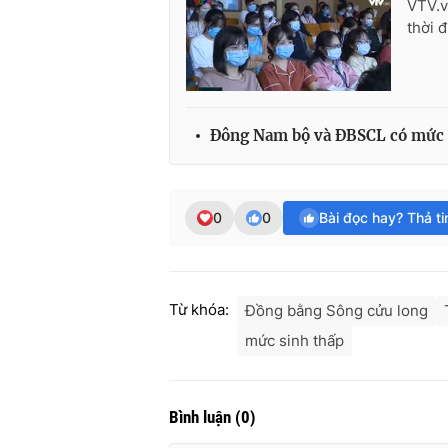
VTV.v
thời 
Đông Nam bộ và ĐBSCL có mức s
0
0
Bài đọc hay? Thả t
Từ khóa:
Đồng bằng Sông cửu long
mức sinh thấp
Bình luận
(
0
)