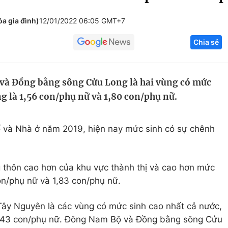
Góc ảnh
óa gia đình)
12/01/2022 06:05 GMT+7
Chia sẻ
Giáo dục
Công nghệ
Tuyển sinh
Hitech Công ng
và Đồng bằng sông Cửu Long là hai vùng có mức
Học trực tuyến
Sản phẩm
g là 1,56 con/phụ nữ và 1,80 con/phụ nữ.
g
Thị trường
Tư vấn
ố và Nhà ở năm 2019, hiện nay mức sinh có sự chênh
g thôn cao hơn của khu vực thành thị và cao hơn mức
on/phụ nữ và 1,83 con/phụ nữ.
Tây Nguyên là các vùng có mức sinh cao nhất cả nước,
à 2,43 con/phụ nữ. Đông Nam Bộ và Đồng bằng sông Cửu