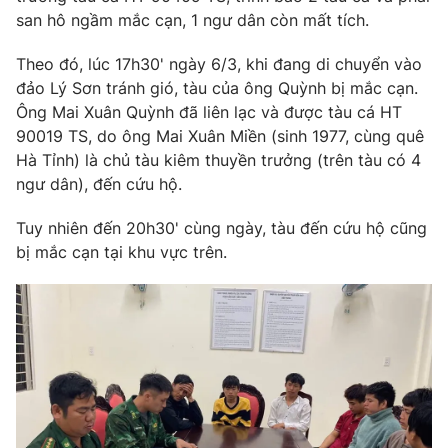
san hô ngầm mắc cạn, 1 ngư dân còn mất tích.
Theo đó, lúc 17h30' ngày 6/3, khi đang di chuyển vào
đảo Lý Sơn tránh gió, tàu của ông Quỳnh bị mắc cạn.
THỜI BÁO VTV
Ông Mai Xuân Quỳnh đã liên lạc và được tàu cá HT
90019 TS, do ông Mai Xuân Miền (sinh 1977, cùng quê
Hà Tỉnh) là chủ tàu kiêm thuyền trưởng (trên tàu có 4
ngư dân), đến cứu hộ.
Theo dõi báo trên
Tuy nhiên đến 20h30' cùng ngày, tàu đến cứu hộ cũng
bị mắc cạn tại khu vực trên.
Cơ quan chủ quản:
Đài Truyền hình Việt Nam
Cơ quan báo chí:
Thời báo VTV
Giấy phép hoạt động báo in và báo điện tử số 483/GP-BTTTT
cấp ngày 29/12/2023
Tổng Biên tập:
Vũ Thanh Thủy
Phó Tổng Biên tập:
Nguyễn Thị Mỹ Hạnh, Phạm Quốc Thắng,
Nguyễn Trọng Ninh
Tổng đài VTV:
024.38 355 931 - 024.38 355 932