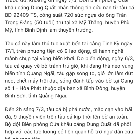
Trước đó, khoảng 0h ngày 7/3, Đồn Biên phòng Cửa
Phim VTV
Giải trí
khẩu cảng Dung Quất nhận thông tin cứu nạn từ tàu cá
Hậu trường
BĐ 92409 TS, công suất 720 sức ngựa do ông Trần
Điện ảnh
Trọng Đáng (50 tuổi) trú tại xã Mỹ Thắng, huyện Phù
Đời sống
Nhân vật
Mỹ, tỉnh Bình Định làm thuyền trưởng.
Âm nhạc
Du lịch
Khán giả
Giáo dục
Tàu cá này làm thủ tục xuất bến tại cảng Tịnh Kỳ ngày
Sao
Làm đẹp
17/1, trên phương tiện có 9 lao động, đi hành nghề
Giải sao mai
Tuyển sinh
mành chụp tại vùng biển khơi. Do biển động, ngày 6/3,
Công nghệ
Chất lượng cuộc sống
tàu cá quay về bờ tránh trú gió, khi đang thả neo vùng
Học trực tuyến
biển tỉnh Quảng Ngãi, tàu gặp sóng to, gió lớn làm đứt
Hitech Công nghệ tương lai
Giao lưu trực tuyến
neo, chết máy trôi dạt, sóng đánh tấp vào bờ tại Cảng
Sản phẩm
số 1 - Hòa Phát thuộc địa bàn xã Bình Đông, huyện
Bình Sơn, tỉnh Quảng Ngãi.
Lịch phát sóng
Thị trường
Đến 2h sáng 7/3, tàu cá bị phá nước, mắc cạn vào bãi
Tư vấn
đá, 9 thuyền viên trên tàu cá kịp thời lên bờ an toàn.
Chuyên mục khác
Bộ đội Biên phòng Cửa khẩu cảng Dung Quất đã phối
Emagazine
Podcast
hợp với các lực lượng có liên quan hỗ trợ ngư dân cứu