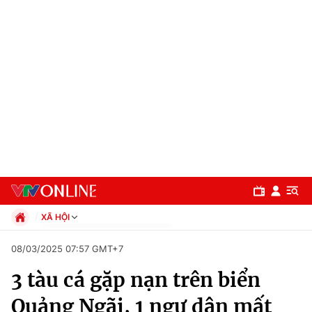
XÃ HỘI
Chính trị
08/03/2025 07:57 GMT+7
Xã hội
3 tàu cá gặp nạn trên biển
Pháp luật
Chuyên mục
Kinh tế
Quảng Ngãi, 1 ngư dân mất
Thể thao