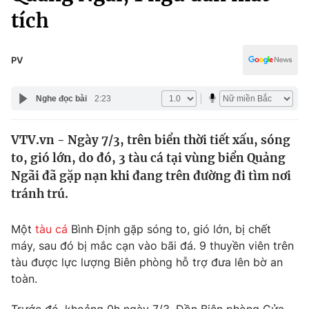
Chính trị
tích
Truyền hình
Văn hóa - Giải trí
Xã hội
Y tế
PV
Đời sống
Pháp luật
Công nghệ
Nghe đọc bài
2:23
Giáo dục
Y tế
VTV.vn - Ngày 7/3, trên biển thời tiết xấu, sóng
to, gió lớn, do đó, 3 tàu cá tại vùng biển Quảng
Thế giới
Ngãi đã gặp nạn khi đang trên đường đi tìm nơi
Tin tức
tránh trú.
Kinh tế
Thế giới đó đây
Một
tàu cá
Bình Định gặp sóng to, gió lớn, bị chết
Tài chính
Dữ liệu và đời sống
máy, sau đó bị mắc cạn vào bãi đá. 9 thuyền viên trên
Câu chuyện quốc tế
Thị trường
tàu được lực lượng Biên phòng hỗ trợ đưa lên bờ an
toàn.
Truyền hình
Góc doanh nghiệp