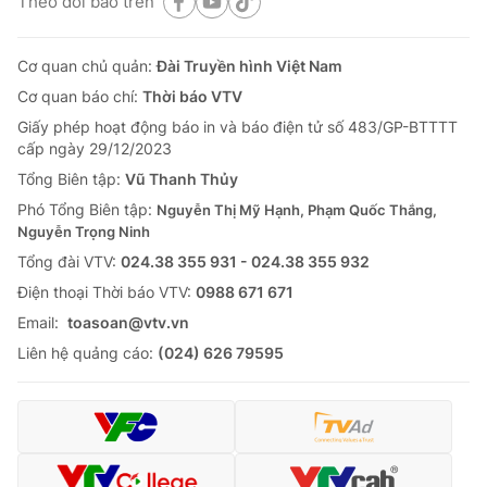
Theo dõi báo trên
Cơ quan chủ quản:
Đài Truyền hình Việt Nam
Cơ quan báo chí:
Thời báo VTV
Giấy phép hoạt động báo in và báo điện tử số 483/GP-BTTTT
cấp ngày 29/12/2023
Tổng Biên tập:
Vũ Thanh Thủy
Phó Tổng Biên tập:
Nguyễn Thị Mỹ Hạnh, Phạm Quốc Thắng,
Nguyễn Trọng Ninh
Tổng đài VTV:
024.38 355 931 - 024.38 355 932
Ðiện thoại Thời báo VTV:
0988 671 671
Email:
toasoan@vtv.vn
Liên hệ quảng cáo:
(024) 626 79595