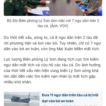
Ðiện thoại Thời báo VTV:
024.66 897 897
Email:
toasoan@vtv.vn
Liên hệ quảng cáo:
024-7300.7108
Bộ đội Biên phòng Lý Sơn làm việc với 7 ngư dân trên 2
tàu cá. (Ảnh: VOV)
Do thời tiết xấu, sóng to, cả 8 ngư dân trên 2 tàu đã
rời phương tiện và bơi vào bờ. Tuy nhiên, chỉ có 7 ngư
dân vào bờ an toàn, còn ông Mai Xuân Miền mất tích.
Lực lượng Biên phòng Lý Sơn đang tích cực tìm kiếm
ngư dân mất tích và cứu hộ các tàu cá. Do ảnh hưởng
của thời tiết xấu nên hiện vùng biển Lý Sơn sóng khá
lớn dẫn đến việc tìm kiếm nạn nhân bị mất tích gặp
nhiều khó khăn.
® Cấm sao chép dưới mọi hình thức nếu không có sự chấp
thuận bằng văn bản. Ghi rõ nguồn VTV.vn khi phát hành lại
thông tin từ website này.
Đưa 11 ngư dân trên tàu cá bị trôi
dạt vào bờ an toàn