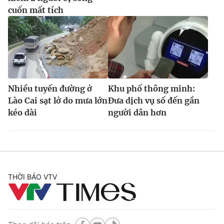
cuốn mất tích
Nhiều tuyến đường ở
Khu phố thông minh:
Lào Cai sạt lở do mưa lớn
Đưa dịch vụ số đến gần
kéo dài
người dân hơn
THỜI BÁO VTV