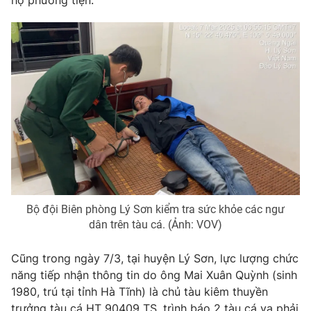
hộ phương tiện.
Photo
Infographic
Video
Shorts video
VTV Money
VTV Thể thao
VTV Sức khoẻ
Bất động sản
Thị trường 24h
Tấm lòng Việt
Bộ đội Biên phòng Lý Sơn kiểm tra sức khỏe các ngư
VTV4
Vươn mình bằng AI
dân trên tàu cá. (Ảnh: VOV)
Cũng trong ngày 7/3, tại huyện Lý Sơn, lực lượng chức
VTV9
VTV8
năng tiếp nhận thông tin do ông Mai Xuân Quỳnh (sinh
1980, trú tại tỉnh Hà Tĩnh) là chủ tàu kiêm thuyền
Liên hệ tòa soạn
English
trưởng tàu cá HT 90409 TS, trình báo 2 tàu cá va phải