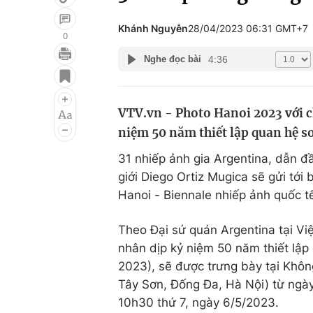
Khánh Nguyễn
28/04/2023 06:31 GMT+7
0
4:36
Nghe đọc bài
Giải trí
Đời sống
Điện ảnh
Du lịch
VTV.vn - Photo Hanoi 2023 với c
Âm nhạc
Làm đẹp
niệm 50 năm thiết lập quan hệ 
Sao
Chất lượng cuộc sốn
31 nhiếp ảnh gia Argentina, dẫn đầ
giới Diego Ortiz Mugica sẽ gửi tớ
Hanoi - Biennale nhiếp ảnh quốc tế
Theo Đại sứ quán Argentina tại Vi
nhân dịp kỷ niệm 50 năm thiết lậ
2023), sẽ được trưng bày tại Khôn
Tây Sơn, Đống Đa, Hà Nội) từ ngày
10h30 thứ 7, ngày 6/5/2023.