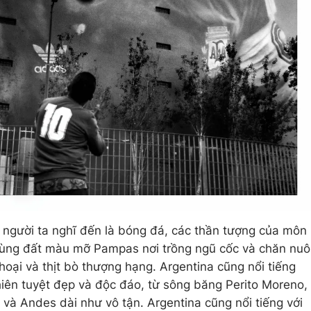
 người ta nghĩ đến là bóng đá, các thần tượng của môn
ùng đất màu mỡ Pampas nơi trồng ngũ cốc và chăn nuô
oại và thịt bò thượng hạng. Argentina cũng nổi tiếng
hiên tuyệt đẹp và độc đáo, từ sông băng Perito Moreno,
 và Andes dài như vô tận. Argentina cũng nổi tiếng với