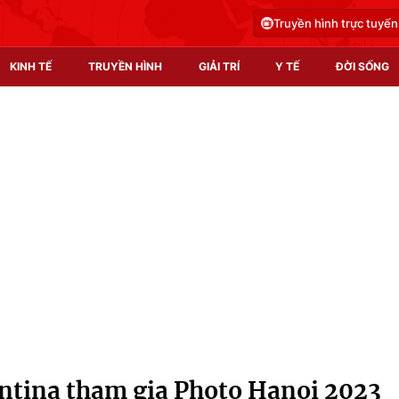
Truyền hình trực tuyến
KINH TẾ
TRUYỀN HÌNH
GIẢI TRÍ
Y TẾ
ĐỜI SỐNG
Pháp luật
Y tế
Truyền hình
Multimedia
Phim VTV
Video
Hậu trường
Shorts video
Nhân vật
Podcast
Khán giả
EMagazine
Giải sao mai
Photo
entina tham gia Photo Hanoi 2023
Infographic