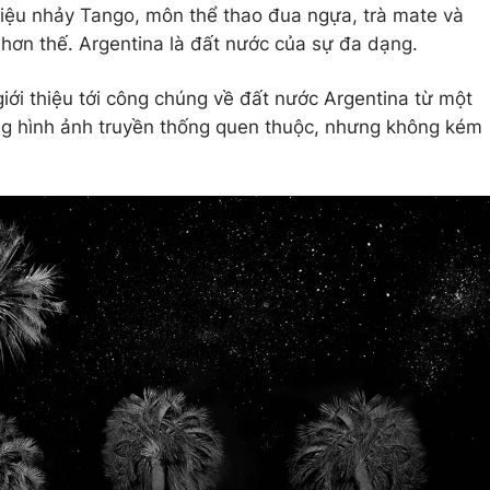
điệu nhảy Tango, môn thể thao đua ngựa, trà mate và
hơn thế. Argentina là đất nước của sự đa dạng.
iới thiệu tới công chúng về đất nước Argentina từ một
ững hình ảnh truyền thống quen thuộc, nhưng không kém