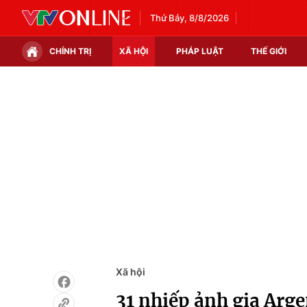
Thứ Bảy, 8/8/2026
CHÍNH TRỊ
XÃ HỘI
PHÁP LUẬT
THẾ GIỚI
Chính trị
Xã hội
Thế giới
Kinh tế
Tin tức
Tài chính
Thế giới đó đây
Thị trường
Câu chuyện quốc tế
Góc doanh nghiệp
Dữ liệu và đời sống
Xã hội
31 nhiếp ảnh gia Arg