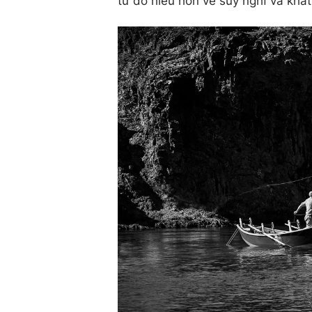
từ đó hiểu hơn về suy nghĩ và khá