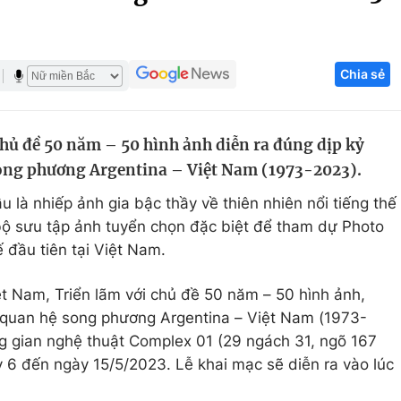
Góc ảnh
Chia sẻ
Giáo dục
Công nghệ
Tuyển sinh
Hitech Công ng
hủ đề 50 năm – 50 hình ảnh diễn ra đúng dịp kỷ
Học trực tuyến
Sản phẩm
song phương Argentina – Việt Nam (1973-2023).
g
Thị trường
u là nhiếp ảnh gia bậc thầy về thiên nhiên nổi tiếng thế
Tư vấn
i bộ sưu tập ảnh tuyển chọn đặc biệt để tham dự Photo
 đầu tiên tại Việt Nam.
ệt Nam, Triển lãm với chủ đề 50 năm – 50 hình ảnh,
p quan hệ song phương Argentina – Việt Nam (1973-
g gian nghệ thuật Complex 01 (29 ngách 31, ngõ 167
 6 đến ngày 15/5/2023. Lễ khai mạc sẽ diễn ra vào lúc