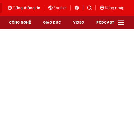
Cổng thông tin
English
Đăng nhập
CÔNG NGHỆ
GIÁO DỤC
VIDEO
PODCAST
VTV Money
VTV Thể thao
VTV Sức khoẻ
Bất động sản
Thị trường 24h
Tấm lòng Việt
Vươn mình bằng AI
VTV4
VTV8
VTV9
Lịch phát sóng
Giao lưu trực tuyến
Sự kiện