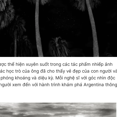
ược thể hiện xuyên suốt trong các tác phẩm nhiếp ảnh
các học trò của ông đã cho thấy vẻ đẹp của con người v
ự phóng khoáng và diệu kỳ. Mỗi nghệ sĩ với góc nhìn độc
 người xem đến với hành trình khám phá Argentina thôn