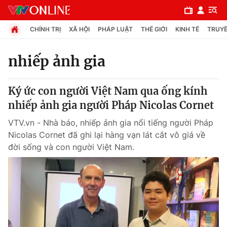
CHÍNH TRỊ
XÃ HỘI
PHÁP LUẬT
THẾ GIỚI
KINH TẾ
TRUYỀ
nhiếp ảnh gia
Chuyên mục
Ký ức con người Việt Nam qua ống kính
Chính trị
nhiếp ảnh gia người Pháp Nicolas Cornet
VTV.vn - Nhà báo, nhiếp ảnh gia nổi tiếng người Pháp
Xã hội
Nicolas Cornet đã ghi lại hàng vạn lát cắt vô giá về
đời sống và con người Việt Nam.
Pháp luật
Y tế
Thế giới