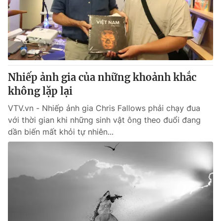
Tin tức
Kinh tế
Thế giới đó đây
Tài chính
Dữ liệu và đời sống
Câu chuyện quốc tế
Thị trường
Nhiếp ảnh gia của những khoảnh khắc
Truyền hình
Góc doanh nghiệp
không lặp lại
Phim VTV
Giải trí
VTV.vn - Nhiếp ảnh gia Chris Fallows phải chạy đua
Hậu trường
với thời gian khi những sinh vật ông theo đuổi đang
Điện ảnh
dần biến mất khỏi tự nhiên...
Đời sống
Nhân vật
Âm nhạc
Du lịch
Khán giả
Giáo dục
Sao
Làm đẹp
Giải sao mai
Tuyển sinh
Công nghệ
Chất lượng cuộc sống
Học trực tuyến
Hitech Công nghệ tương lai