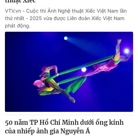
thuật Xiếc
VTV.vn - Cuộc thi Ảnh Nghệ thuật Xiếc Việt Nam lần
thứ nhất - 2025 vừa được Liên đoàn Xiếc Việt Nam
phát động.
50 năm TP Hồ Chí Minh dưới ống kính
của nhiếp ảnh gia Nguyễn Á