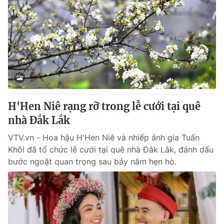
H'Hen Niê rạng rỡ trong lễ cưới tại quê
nhà Đắk Lắk
VTV.vn - Hoa hậu H'Hen Niê và nhiếp ảnh gia Tuấn
Khôi đã tổ chức lễ cưới tại quê nhà Đắk Lắk, đánh dấu
bước ngoặt quan trọng sau bảy năm hẹn hò.