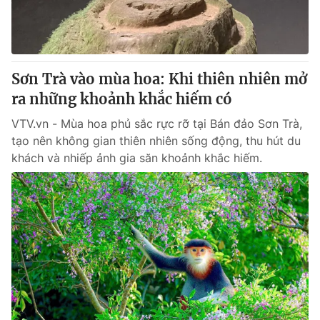
Thị trường 24h
Tấm lòng Việt
VTV4
Vươn mình bằng AI
Sơn Trà vào mùa hoa: Khi thiên nhiên mở
VTV9
VTV8
ra những khoảnh khắc hiếm có
VTV.vn - Mùa hoa phủ sắc rực rỡ tại Bán đảo Sơn Trà,
Liên hệ tòa soạn
English
tạo nên không gian thiên nhiên sống động, thu hút du
khách và nhiếp ảnh gia săn khoảnh khắc hiếm.
THỜI BÁO VTV
Theo dõi báo trên
Cơ quan chủ quản:
Đài Truyền hình Việt Nam
Cơ quan báo chí:
Thời báo VTV