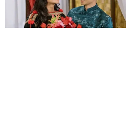
Tin mới
Video
Live
Emagazine
Trang chủ
Những bức ảnh tuyệt đẹp từ cuộc thi
Nhiếp ảnh gia dưới nước năm 2025
VTV.vn - Giải thưởng Nhiếp ảnh dưới nước 2025
(Underwater Photographer of the Year) công bố 130
hình ảnh cho thấy sự đa dạng, thách thức và vẻ đẹp...