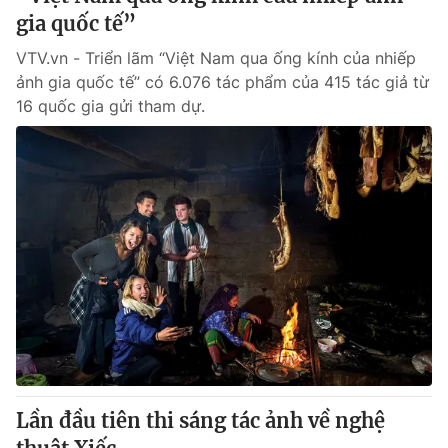
gia quốc tế”
VTV.vn - Triển lãm “Việt Nam qua ống kính của nhiếp
ảnh gia quốc tế” có 6.076 tác phẩm của 415 tác giả từ
16 quốc gia gửi tham dự.
Lần đầu tiên thi sáng tác ảnh về nghệ