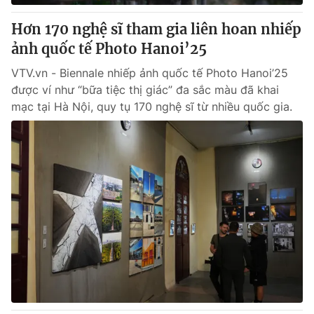
Hơn 170 nghệ sĩ tham gia liên hoan nhiếp
ảnh quốc tế Photo Hanoi’25
VTV.vn - Biennale nhiếp ảnh quốc tế Photo Hanoi’25
được ví như “bữa tiệc thị giác” đa sắc màu đã khai
mạc tại Hà Nội, quy tụ 170 nghệ sĩ từ nhiều quốc gia.