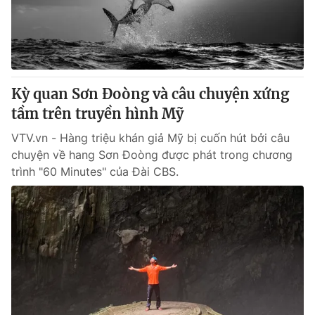
Giao lưu trực tuyến
Sản phẩm
Lịch phát sóng
Thị trường
Tư vấn
Kỳ quan Sơn Đoòng và câu chuyện xứng
Chuyên mục khác
tầm trên truyền hình Mỹ
Emagazine
Podcast
VTV.vn - Hàng triệu khán giả Mỹ bị cuốn hút bởi câu
chuyện về hang Sơn Đoòng được phát trong chương
Photo
Infographic
trình "60 Minutes" của Đài CBS.
Video
Shorts video
VTV Money
VTV Thể thao
VTV Sức khoẻ
Bất động sản