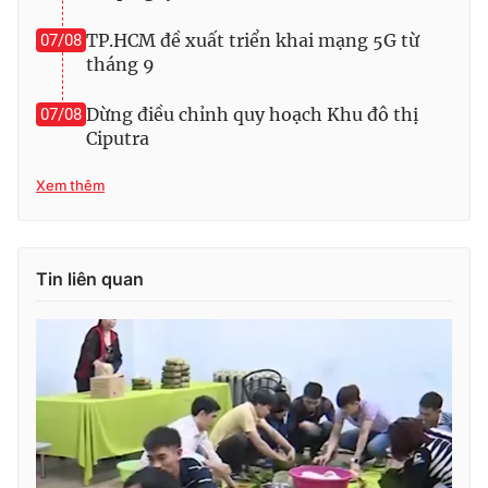
Photo
Infographic
TP.HCM đề xuất triển khai mạng 5G từ
07/08
tháng 9
Video
Shorts video
Dừng điều chỉnh quy hoạch Khu đô thị
07/08
Ciputra
VTV Money
VTV Thể thao
Xem thêm
VTV Sức khoẻ
Bất động sản
Tin liên quan
Thị trường 24h
Tấm lòng Việt
VTV4
Vươn mình bằng AI
VTV9
VTV8
Liên hệ tòa soạn
English