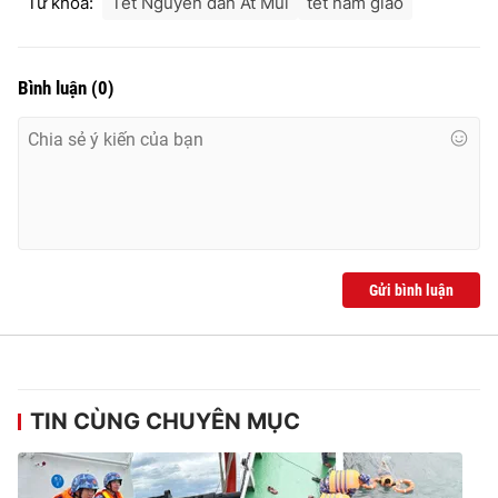
Từ khóa:
Tết Nguyên đán Ất Mùi
tết nam giao
Ðiện thoại Thời báo VTV:
024.66 897 897
Email:
toasoan@vtv.vn
Liên hệ quảng cáo:
024-7300.7108
Bình luận
(
0
)
Gửi bình luận
® Cấm sao chép dưới mọi hình thức nếu không có sự chấp
thuận bằng văn bản. Ghi rõ nguồn VTV.vn khi phát hành lại
TIN CÙNG CHUYÊN MỤC
thông tin từ website này.