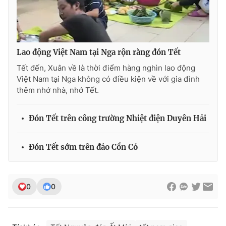
THỜI BÁO VTV
Lao động Việt Nam tại Nga rộn ràng đón Tết
Tết đến, Xuân về là thời điểm hàng nghìn lao động
Việt Nam tại Nga không có điều kiện về với gia đình
thêm nhớ nhà, nhớ Tết.
Theo dõi báo trên
Đón Tết trên công trường Nhiệt điện Duyên Hải
Cơ quan chủ quản:
Đài Truyền hình Việt Nam
Cơ quan báo chí:
Thời báo VTV
Đón Tết sớm trên đảo Cồn Cỏ
Giấy phép hoạt động báo in và báo điện tử số 483/GP-BTTTT
cấp ngày 29/12/2023
Tổng Biên tập:
Vũ Thanh Thủy
0
0
Phó Tổng Biên tập:
Nguyễn Thị Mỹ Hạnh, Phạm Quốc Thắng,
Nguyễn Trọng Ninh
Tổng đài VTV:
024.38 355 931 - 024.38 355 932