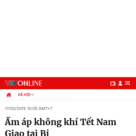
XÃ HỘI
Chính trị
17/02/2015 10:05 GMT+7
Xã hội
Ấm áp không khí Tết Nam
Pháp luật
Chuyên mục
Kinh tế
Giao tại Bỉ
Thể thao