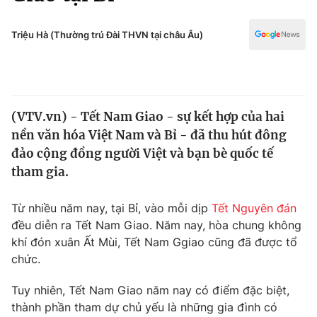
Chính trị
Truyền hình
Văn hóa - Giải trí
Triệu Hà (Thường trú Đài THVN tại châu Âu)
Xã hội
Y tế
Đời sống
Pháp luật
Công nghệ
Giáo dục
(VTV.vn) - Tết Nam Giao - sự kết hợp của hai
Y tế
nền văn hóa Việt Nam và Bỉ - đã thu hút đông
đảo cộng đồng người Việt và bạn bè quốc tế
Thế giới
tham gia.
Tin tức
Từ nhiều năm nay, tại Bỉ, vào mỗi dịp
Tết Nguyên đán
Kinh tế
đều diễn ra Tết Nam Giao. Năm nay, hòa chung không
Thế giới đó đây
Tài chính
khí đón xuân Ất Mùi, Tết Nam Ggiao cũng đã được tổ
Dữ liệu và đời sống
Câu chuyện quốc tế
chức.
Thị trường
Tuy nhiên, Tết Nam Giao năm nay có điểm đặc biệt,
Truyền hình
Góc doanh nghiệp
thành phần tham dự chủ yếu là những gia đình có