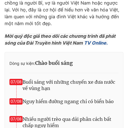
Phim VTV
chồng là người Bỉ, vợ là người Việt Nam hoặc ngược
Giải trí
lại. Với họ, đây là cơ hội để hiểu hơn về văn hóa Việt,
Hậu trường
làm quen với những gia đình Việt khác và hướng đến
Điện ảnh
Đời sống
một năm mới tốt đẹp.
Nhân vật
Âm nhạc
Du lịch
Khán giả
Mời quý độc giả theo dõi các chương trình đã phát
Giáo dục
Sao
sóng của Đài Truyền hình Việt Nam
TV Online.
Làm đẹp
Giải sao mai
Tuyển sinh
Công nghệ
Chất lượng cuộc sống
Học trực tuyến
Chào buổi sáng
Dòng sự kiện:
Hitech Công nghệ tương lai
Giao lưu trực tuyến
Sản phẩm
Buổi sáng với những chuyến xe đưa nước
07/08
về vùng hạn
Lịch phát sóng
Thị trường
Nguy hiểm đường ngang chỉ có biển báo
07/08
Tư vấn
Chuyên mục khác
Nhiều người trèo qua dải phân cách bất
07/08
Emagazine
Podcast
chấp nguy hiểm