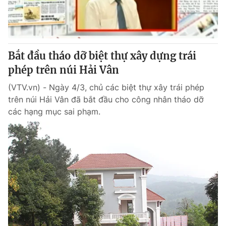
Thị trường 24h
Tấm lòng Việt
VTV4
Vươn mình bằng AI
Bắt đầu tháo dỡ biệt thự xây dựng trái
VTV9
VTV8
phép trên núi Hải Vân
(VTV.vn) - Ngày 4/3, chủ các biệt thự xây trái phép
Liên hệ tòa soạn
English
trên núi Hải Vân đã bắt đầu cho công nhân tháo dỡ
các hạng mục sai phạm.
THỜI BÁO VTV
Theo dõi báo trên
Cơ quan chủ quản:
Đài Truyền hình Việt Nam
Cơ quan báo chí:
Thời báo VTV