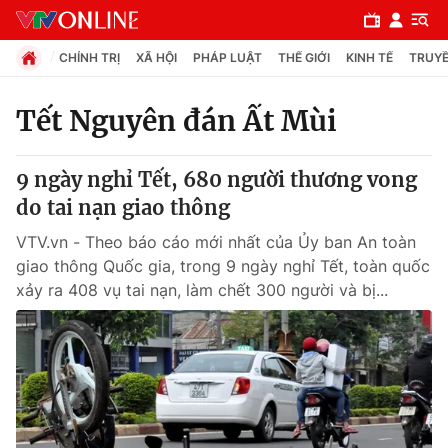
CHÍNH TRỊ
XÃ HỘI
PHÁP LUẬT
THẾ GIỚI
KINH TẾ
TRUYỀ
Tết Nguyên đán Ất Mùi
Chuyên mục
9 ngày nghỉ Tết, 680 người thương vong
Chính trị
do tai nạn giao thông
VTV.vn - Theo báo cáo mới nhất của Ủy ban An toàn
Xã hội
giao thông Quốc gia, trong 9 ngày nghỉ Tết, toàn quốc
xảy ra 408 vụ tai nạn, làm chết 300 người và bị...
Pháp luật
Y tế
Thế giới