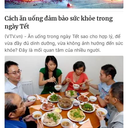
® Cấm sao chép dưới mọi hình thức nếu không có sự chấp
Cách ăn uống đảm bảo sức khỏe trong
thuận bằng văn bản. Ghi rõ nguồn VTV.vn khi phát hành lại
ngày Tết
thông tin từ website này.
(VTV.vn) - Ăn uống trong ngày Tết sao cho hợp lý, để
vừa đầy đủ dinh dưỡng, vừa không ảnh hưởng đến sức
khỏe? Đây là mối quan tâm của nhiều người.