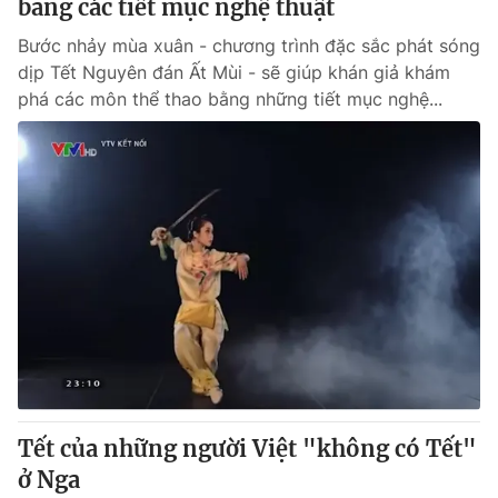
bằng các tiết mục nghệ thuật
Bước nhảy mùa xuân - chương trình đặc sắc phát sóng
dịp Tết Nguyên đán Ất Mùi - sẽ giúp khán giả khám
phá các môn thể thao bằng những tiết mục nghệ...
Tết của những người Việt "không có Tết"
ở Nga