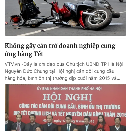
Tin tức
Kinh tế
Thế giới đó đây
Tài chính
Dữ liệu và đời sống
Câu chuyện quốc tế
Thị trường
Không gây cản trở doanh nghiệp cung
Truyền hình
Góc doanh nghiệp
ứng hàng Tết
Phim VTV
Giải trí
VTV.vn -Đây là chỉ đạo của Chủ tịch UBND TP Hà Nội
Hậu trường
Nguyễn Đức Chung tại Hội nghị cân đối cung cầu
Điện ảnh
hàng hóa, bình ổn thị trường dịp cuối năm 2015 và...
Đời sống
Nhân vật
Âm nhạc
Du lịch
Khán giả
Giáo dục
Sao
Làm đẹp
Giải sao mai
Tuyển sinh
Công nghệ
Chất lượng cuộc sống
Học trực tuyến
Hitech Công nghệ tương lai