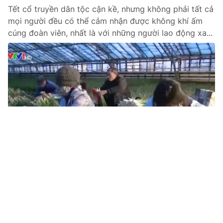
Tết cổ truyền dân tộc cận kề, nhưng không phải tất cả
mọi người đều có thể cảm nhận được không khí ấm
cúng đoàn viên, nhất là với những người lao động xa...
Tin mới
Video
Live
Emagazine
Trang chủ
Tiêu thụ hàng hóa gia tăng dịp cận Tết
Vào thời điểm này, không khí mua sắm Tết đã nhộn
nhịp hơn rất nhiều so với những tuần trước.