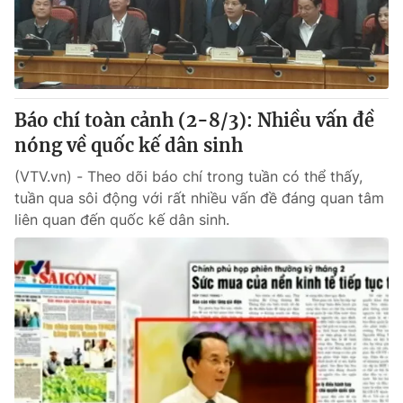
Giao lưu trực tuyến
Sản phẩm
Lịch phát sóng
Thị trường
Tư vấn
Báo chí toàn cảnh (2-8/3): Nhiều vấn đề
Chuyên mục khác
nóng về quốc kế dân sinh
Emagazine
Podcast
(VTV.vn) - Theo dõi báo chí trong tuần có thể thấy,
tuần qua sôi động với rất nhiều vấn đề đáng quan tâm
Photo
Infographic
liên quan đến quốc kế dân sinh.
Video
Shorts video
VTV Money
VTV Thể thao
VTV Sức khoẻ
Bất động sản