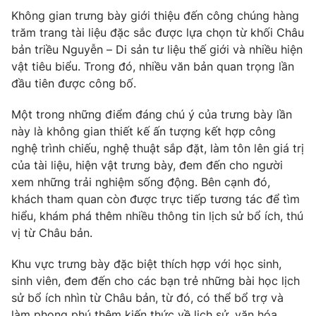
Phim VTV
Giải trí
Không gian trưng bày giới thiệu đến công chúng hàng
Hậu trường
trăm trang tài liệu đặc sắc được lựa chọn từ khối Châu
Điện ảnh
bản triều Nguyễn – Di sản tư liệu thế giới và nhiều hiện
Đời sống
Nhân vật
vật tiêu biểu. Trong đó, nhiều văn bản quan trọng lần
Âm nhạc
đầu tiên được công bố.
Du lịch
Khán giả
Giáo dục
Sao
Làm đẹp
Một trong những điểm đáng chú ý của trưng bày lần
Giải sao mai
Tuyển sinh
này là không gian thiết kế ấn tượng kết hợp công
Công nghệ
Chất lượng cuộc sống
nghệ trình chiếu, nghệ thuật sắp đặt, làm tôn lên giá trị
Học trực tuyến
của tài liệu, hiện vật trưng bày, đem đến cho người
Hitech Công nghệ tương lai
Giao lưu trực tuyến
xem những trải nghiệm sống động. Bên cạnh đó,
Sản phẩm
khách tham quan còn được trực tiếp tương tác để tìm
hiểu, khám phá thêm nhiều thông tin lịch sử bổ ích, thú
Lịch phát sóng
Thị trường
vị từ Châu bản.
Tư vấn
Khu vực trưng bày đặc biệt thích hợp với học sinh,
Chuyên mục khác
sinh viên, đem đến cho các bạn trẻ những bài học lịch
Emagazine
sử bổ ích nhìn từ Châu bản, từ đó, có thể bổ trợ và
Podcast
làm phong phú thêm kiến thức về lịch sử, văn hóa