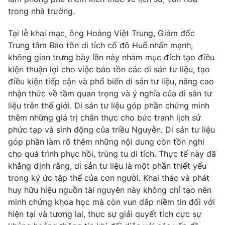
trong nhà trường.
Photo
Infographic
Tại lễ khai mạc, ông Hoàng Việt Trung, Giám đốc
Video
Trung tâm Bảo tồn di tích cố đô Huế nhấn mạnh,
Shorts video
không gian trưng bày lần này nhằm mục đích tạo điều
kiện thuận lợi cho việc bảo tồn các di sản tư liệu, tạo
VTV Money
VTV Thể thao
điều kiện tiếp cận và phổ biến di sản tư liệu, nâng cao
nhận thức về tầm quan trọng và ý nghĩa của di sản tư
VTV Sức khoẻ
Bất động sản
liệu trên thế giới. Di sản tư liệu góp phần chứng minh
thêm những giá trị chân thực cho bức tranh lịch sử
phức tạp và sinh động của triều Nguyễn. Di sản tư liệu
Thị trường 24h
Tấm lòng Việt
góp phần làm rõ thêm những nội dung còn tồn nghi
cho quá trình phục hồi, trùng tu di tích. Thực tế này đã
VTV4
Vươn mình bằng AI
khẳng định rằng, di sản tư liệu là một phần thiết yếu
trong ký ức tập thể của con người. Khai thác và phát
huy hữu hiệu nguồn tài nguyên này không chỉ tạo nên
VTV9
VTV8
minh chứng khoa học mà còn vun đắp niềm tin đối với
hiện tại và tương lai, thực sự giải quyết tích cực sự
Liên hệ tòa soạn
English