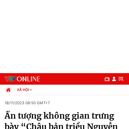
XÃ HỘI
Chính trị
18/11/2023 08:50 GMT+7
Xã hội
Ấn tượng không gian trưng
Pháp luật
Chuyên mục
Kinh tế
bày “Châu bản triều Nguyễn
Thể thao