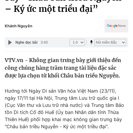
Chính trị
– Ký ức một triều đại”
Truyền hình
Văn hóa - Giải trí
Xã hội
Y tế
Khánh Nguyễn
Đời sống
Pháp luật
Công nghệ
Nghe đọc bài
3:40
Giáo dục
Y tế
VTV.vn - Không gian trưng bày giới thiệu đến
công chúng hàng trăm trang tài liệu đặc sắc
Thế giới
được lựa chọn từ khối Châu bản triều Nguyễn.
Tin tức
Kinh tế
Hướng tới Ngày Di sản Văn hóa Việt Nam (23/11),
Thế giới đó đây
ngày 17/11 tại Hà Nội, Trung tâm Lưu trữ quốc gia I
Tài chính
Dữ liệu và đời sống
(Cục Văn thư và Lưu trữ nhà nước) và Trung tâm Bảo
Câu chuyện quốc tế
Thị trường
tồn Di tích Cố đô Huế (Ủy ban Nhân dân tỉnh Thừa
Thiên Huế) phối hợp khai mạc không gian trưng bày
Truyền hình
Góc doanh nghiệp
"Châu bản triều Nguyễn - Ký ức một triều đại".