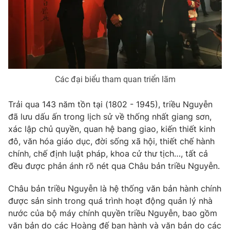
Ðiện thoại Thời báo VTV:
024.66 897 897
Email:
toasoan@vtv.vn
Liên hệ quảng cáo:
024-7300.7108
Các đại biểu tham quan triển lãm
Trải qua 143 năm tồn tại (1802 - 1945), triều Nguyễn
đã lưu dấu ấn trong lịch sử về thống nhất giang sơn,
xác lập chủ quyền, quan hệ bang giao, kiến thiết kinh
đô, văn hóa giáo dục, đời sống xã hội, thiết chế hành
chính, chế định luật pháp, khoa cử thư tịch…, tất cả
đều được phản ánh rõ nét qua Châu bản triều Nguyễn.
® Cấm sao chép dưới mọi hình thức nếu không có sự chấp
Châu bản triều Nguyễn là hệ thống văn bản hành chính
thuận bằng văn bản. Ghi rõ nguồn VTV.vn khi phát hành lại
thông tin từ website này.
được sản sinh trong quá trình hoạt động quản lý nhà
nước của bộ máy chính quyền triều Nguyễn, bao gồm
văn bản do các Hoàng đế ban hành và văn bản do các