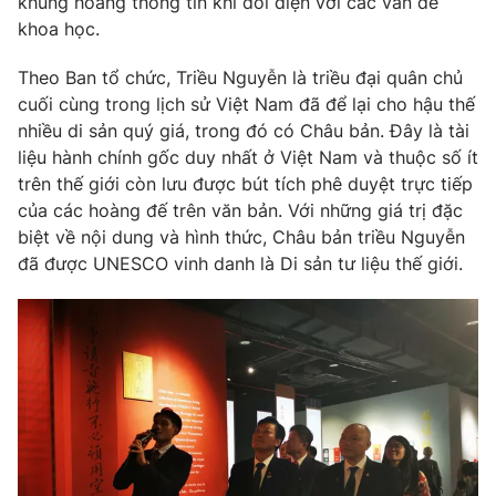
khủng hoảng thông tin khi đối diện với các vấn đề
khoa học.
Theo Ban tổ chức, Triều Nguyễn là triều đại quân chủ
cuối cùng trong lịch sử Việt Nam đã để lại cho hậu thế
THỜI BÁO VTV
nhiều di sản quý giá, trong đó có Châu bản. Đây là tài
liệu hành chính gốc duy nhất ở Việt Nam và thuộc số ít
trên thế giới còn lưu được bút tích phê duyệt trực tiếp
của các hoàng đế trên văn bản. Với những giá trị đặc
Theo dõi báo trên
biệt về nội dung và hình thức, Châu bản triều Nguyễn
đã được UNESCO vinh danh là Di sản tư liệu thế giới.
Cơ quan chủ quản:
Đài Truyền hình Việt Nam
Cơ quan báo chí:
Thời báo VTV
Giấy phép hoạt động báo in và báo điện tử số 483/GP-BTTTT
cấp ngày 29/12/2023
Tổng Biên tập:
Vũ Thanh Thủy
Phó Tổng Biên tập:
Nguyễn Thị Mỹ Hạnh, Phạm Quốc Thắng,
Nguyễn Trọng Ninh
Tổng đài VTV:
024.38 355 931 - 024.38 355 932