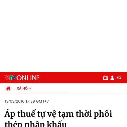
XÃ HỘI
Chính trị
13/03/2016 17:39 GMT+7
Xã hội
Áp thuế tự vệ tạm thời phôi
Pháp luật
Chuyên mục
Kinh tế
thép nhập khẩu
Thể thao