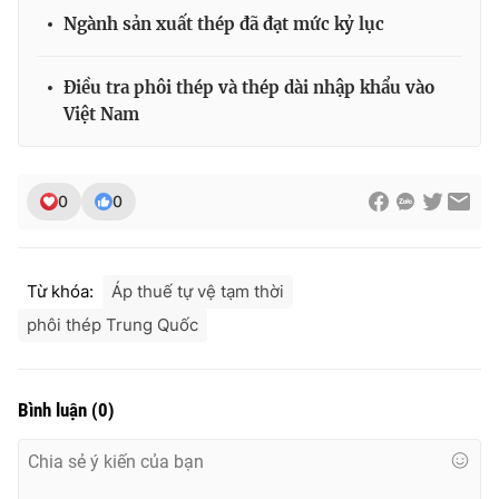
Ðiện thoại Thời báo VTV:
024.66 897 897
Ngành sản xuất thép đã đạt mức kỷ lục
Email:
toasoan@vtv.vn
Liên hệ quảng cáo:
024-7300.7108
Điều tra phôi thép và thép dài nhập khẩu vào
Việt Nam
0
0
Từ khóa:
Áp thuế tự vệ tạm thời
phôi thép Trung Quốc
® Cấm sao chép dưới mọi hình thức nếu không có sự chấp
Bình luận
(
0
)
thuận bằng văn bản. Ghi rõ nguồn VTV.vn khi phát hành lại
thông tin từ website này.