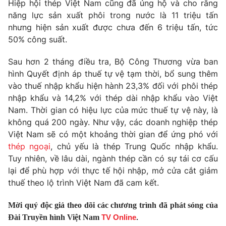
Hiệp hội thép Việt Nam cũng đã ủng hộ và cho rằng
năng lực sản xuất phôi trong nước là 11 triệu tấn
Photo
Infographic
nhưng hiện sản xuất được chưa đến 6 triệu tấn, tức
50% công suất.
Video
Shorts video
Sau hơn 2 tháng điều tra, Bộ Công Thương vừa ban
hình Quyết định áp thuế tự vệ tạm thời, bổ sung thêm
VTV Money
VTV Thể thao
vào thuế nhập khẩu hiện hành 23,3% đối với phôi thép
nhập khẩu và 14,2% với thép dài nhập khẩu vào Việt
VTV Sức khoẻ
Bất động sản
Nam. Thời gian có hiệu lực của mức thuế tự vệ này, là
không quá 200 ngày. Như vậy, các doanh nghiệp thép
Thị trường 24h
Tấm lòng Việt
Việt Nam sẽ có một khoảng thời gian để ứng phó với
thép ngoại
, chủ yếu là thép Trung Quốc nhập khẩu.
Tuy nhiên, về lâu dài, ngành thép cần có sự tái cơ cấu
VTV4
Vươn mình bằng AI
lại để phù hợp với thực tế hội nhập, mở cửa cắt giảm
thuế theo lộ trình Việt Nam đã cam kết.
VTV9
VTV8
Mời quý độc giả theo dõi các chương trình đã phát sóng của
Đài Truyền hình Việt Nam
TV Online
.
Liên hệ tòa soạn
English