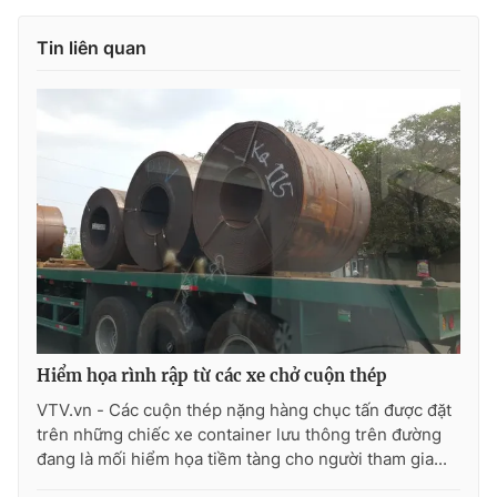
Tin liên quan
THỜI BÁO VTV
Theo dõi báo trên
Cơ quan chủ quản:
Đài Truyền hình Việt Nam
Cơ quan báo chí:
Thời báo VTV
Giấy phép hoạt động báo in và báo điện tử số 483/GP-BTTTT
cấp ngày 29/12/2023
Hiểm họa rình rập từ các xe chở cuộn thép
Tổng Biên tập:
Vũ Thanh Thủy
VTV.vn - Các cuộn thép nặng hàng chục tấn được đặt
Phó Tổng Biên tập:
Nguyễn Thị Mỹ Hạnh, Phạm Quốc Thắng,
trên những chiếc xe container lưu thông trên đường
Nguyễn Trọng Ninh
đang là mối hiểm họa tiềm tàng cho người tham gia...
Tổng đài VTV:
024.38 355 931 - 024.38 355 932