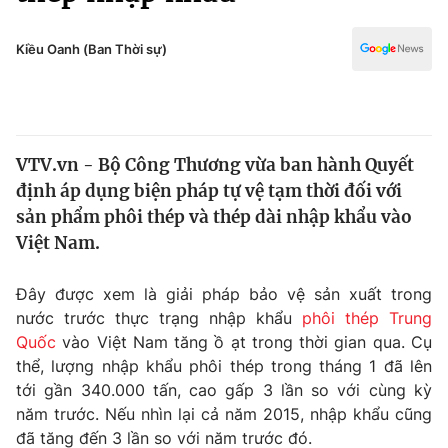
Chính trị
Truyền hình
Văn hóa - Giải trí
Kiều Oanh (Ban Thời sự)
Xã hội
Y tế
Đời sống
Pháp luật
Công nghệ
Giáo dục
VTV.vn - Bộ Công Thương vừa ban hành Quyết
Y tế
định áp dụng biện pháp tự vệ tạm thời đối với
sản phẩm phôi thép và thép dài nhập khẩu vào
Thế giới
Việt Nam.
Tin tức
Đây được xem là giải pháp bảo vệ sản xuất trong
Kinh tế
nước trước thực trạng nhập khẩu
phôi thép Trung
Thế giới đó đây
Tài chính
Quốc
vào Việt Nam tăng ồ ạt trong thời gian qua. Cụ
Dữ liệu và đời sống
Câu chuyện quốc tế
thể, lượng nhập khẩu phôi thép trong tháng 1 đã lên
Thị trường
tới gần 340.000 tấn, cao gấp 3 lần so với cùng kỳ
Truyền hình
năm trước. Nếu nhìn lại cả năm 2015, nhập khẩu cũng
Góc doanh nghiệp
đã tăng đến 3 lần so với năm trước đó.