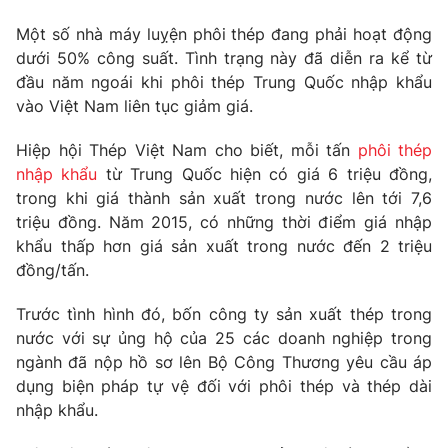
Phim VTV
Giải trí
Một số nhà máy luỵện phôi thép đang phải hoạt động
Hậu trường
dưới 50% công suất. Tình trạng này đã diễn ra kể từ
Điện ảnh
Đời sống
đầu năm ngoái khi phôi thép Trung Quốc nhập khẩu
Nhân vật
Âm nhạc
vào Việt Nam liên tục giảm giá.
Du lịch
Khán giả
Giáo dục
Sao
Hiệp hội Thép Việt Nam cho biết, mỗi tấn
phôi thép
Làm đẹp
Giải sao mai
nhập khẩu
từ Trung Quốc hiện có giá 6 triệu đồng,
Tuyển sinh
Công nghệ
trong khi giá thành sản xuất trong nước lên tới 7,6
Chất lượng cuộc sống
Học trực tuyến
triệu đồng. Năm 2015, có những thời điểm giá nhập
Hitech Công nghệ tương lai
khẩu thấp hơn giá sản xuất trong nước đến 2 triệu
Giao lưu trực tuyến
đồng/tấn.
Sản phẩm
Lịch phát sóng
Trước tình hình đó, bốn công ty sản xuất thép trong
Thị trường
nước với sự ủng hộ của 25 các doanh nghiệp trong
Tư vấn
ngành đã nộp hồ sơ lên Bộ Công Thương yêu cầu áp
Chuyên mục khác
dụng biện pháp tự vệ đối với phôi thép và thép dài
nhập khẩu.
Emagazine
Podcast