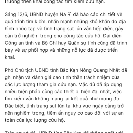
trương triển khai công tác tìm kiếm cứu nạn.
Phim VTV
Giải trí
Hậu trường
Sáng 12/6, UBND huyện Na Rì đã báo cáo chi tiết về
Điện ảnh
quá trình tìm kiếm, nhấn mạnh những khó khăn do địa
Đời sống
Nhân vật
hình phức tạp và tình trạng sụt lún vẫn tiếp diễn, gây
Âm nhạc
cản trở nghiêm trọng cho công tác cứu hộ. Đại diện
Du lịch
Khán giả
Giáo dục
Sao
Công an tỉnh và Bộ Chỉ huy Quân sự tỉnh cũng đã trình
Làm đẹp
Giải sao mai
bày về sự phối hợp và những nỗ lực đã được triển
Tuyển sinh
khai.
Công nghệ
Chất lượng cuộc sống
Học trực tuyến
Phó Chủ tịch UBND tỉnh Bắc Kạn Nông Quang Nhất đã
Hitech Công nghệ tương lai
Giao lưu trực tuyến
ghi nhận và đánh giá cao tinh thần trách nhiệm của
Sản phẩm
các lực lượng tham gia cứu nạn. Mặc dù đã áp dụng
nhiều biện pháp cùng các thiết bị hiện đại nhất, việc
Lịch phát sóng
Thị trường
tìm kiếm vẫn không mang lại kết quả như mong đợi.
Đặc biệt, tình trạng sụt lún tại khu vực ngày càng trở
Tư vấn
nên nghiêm trọng, tiềm ẩn nguy cơ cao đối với sự an
Chuyên mục khác
toàn của lực lượng cứu hộ.
Emagazine
Podcast