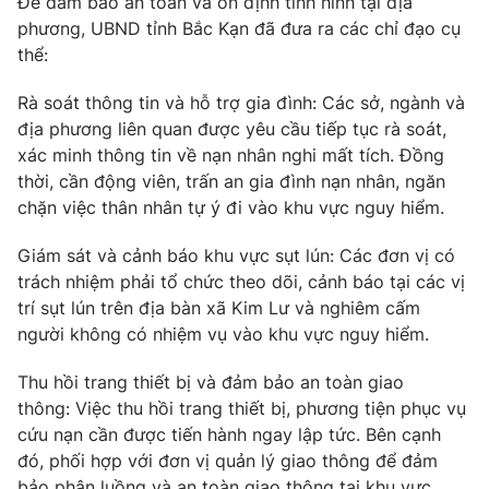
Để đảm bảo an toàn và ổn định tình hình tại địa
phương, UBND tỉnh Bắc Kạn đã đưa ra các chỉ đạo cụ
thể:
Rà soát thông tin và hỗ trợ gia đình: Các sở, ngành và
THỜI BÁO VTV
địa phương liên quan được yêu cầu tiếp tục rà soát,
xác minh thông tin về nạn nhân nghi mất tích. Đồng
thời, cần động viên, trấn an gia đình nạn nhân, ngăn
chặn việc thân nhân tự ý đi vào khu vực nguy hiểm.
Theo dõi báo trên
Giám sát và cảnh báo khu vực sụt lún: Các đơn vị có
Cơ quan chủ quản:
Đài Truyền hình Việt Nam
trách nhiệm phải tổ chức theo dõi, cảnh báo tại các vị
Cơ quan báo chí:
Thời báo VTV
trí sụt lún trên địa bàn xã Kim Lư và nghiêm cấm
người không có nhiệm vụ vào khu vực nguy hiểm.
Giấy phép hoạt động báo in và báo điện tử số 483/GP-BTTTT
cấp ngày 29/12/2023
Thu hồi trang thiết bị và đảm bảo an toàn giao
Tổng Biên tập:
Vũ Thanh Thủy
thông: Việc thu hồi trang thiết bị, phương tiện phục vụ
Phó Tổng Biên tập:
Nguyễn Thị Mỹ Hạnh, Phạm Quốc Thắng,
cứu nạn cần được tiến hành ngay lập tức. Bên cạnh
Nguyễn Trọng Ninh
đó, phối hợp với đơn vị quản lý giao thông để đảm
Tổng đài VTV:
024.38 355 931 - 024.38 355 932
bảo phân luồng và an toàn giao thông tại khu vực.