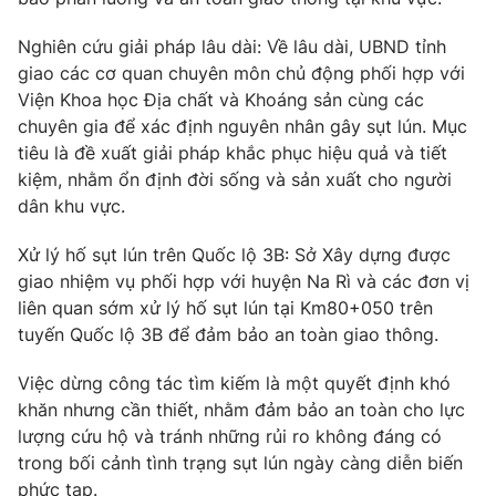
Ðiện thoại Thời báo VTV:
024.66 897 897
Email:
toasoan@vtv.vn
Nghiên cứu giải pháp lâu dài: Về lâu dài, UBND tỉnh
giao các cơ quan chuyên môn chủ động phối hợp với
Liên hệ quảng cáo:
024-7300.7108
Viện Khoa học Địa chất và Khoáng sản cùng các
chuyên gia để xác định nguyên nhân gây sụt lún. Mục
tiêu là đề xuất giải pháp khắc phục hiệu quả và tiết
kiệm, nhằm ổn định đời sống và sản xuất cho người
dân khu vực.
Xử lý hố sụt lún trên Quốc lộ 3B: Sở Xây dựng được
giao nhiệm vụ phối hợp với huyện Na Rì và các đơn vị
liên quan sớm xử lý hố sụt lún tại Km80+050 trên
tuyến Quốc lộ 3B để đảm bảo an toàn giao thông.
Việc dừng công tác tìm kiếm là một quyết định khó
® Cấm sao chép dưới mọi hình thức nếu không có sự chấp
thuận bằng văn bản. Ghi rõ nguồn VTV.vn khi phát hành lại
khăn nhưng cần thiết, nhằm đảm bảo an toàn cho lực
thông tin từ website này.
lượng cứu hộ và tránh những rủi ro không đáng có
trong bối cảnh tình trạng sụt lún ngày càng diễn biến
phức tạp.