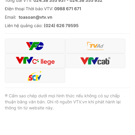
Tổng đài VTV:
024.38 355 931 - 024.38 355 932
Ðiện thoại Thời báo VTV:
0988 671 671
Email:
toasoan@vtv.vn
Liên hệ quảng cáo:
(024) 626 79595
® Cấm sao chép dưới mọi hình thức nếu không có sự chấp
thuận bằng văn bản. Ghi rõ nguồn VTV.vn khi phát hành lại
thông tin từ website này.