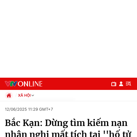
XÃ HỘI
Chính trị
12/06/2025 11:29 GMT+7
Xã hội
Bắc Kạn: Dừng tìm kiếm nạn
Pháp luật
Chuyên mục
Kinh tế
nhân nghi mất tích tại ''hố tử
Thể thao