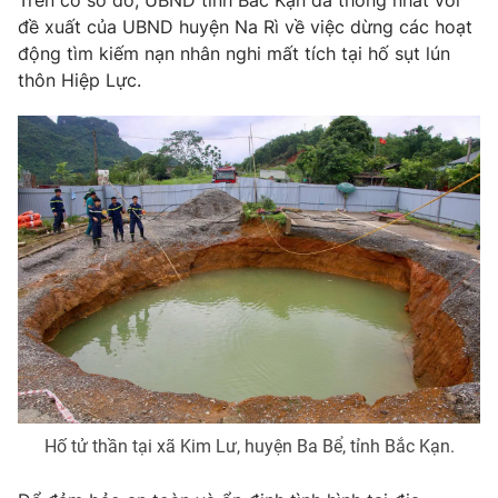
Trên cơ sở đó, UBND tỉnh Bắc Kạn đã thống nhất với
đề xuất của UBND huyện Na Rì về việc dừng các hoạt
Photo
Infographic
động tìm kiếm nạn nhân nghi mất tích tại hố sụt lún
thôn Hiệp Lực.
Video
Shorts video
VTV Money
VTV Thể thao
VTV Sức khoẻ
Bất động sản
Thị trường 24h
Tấm lòng Việt
VTV4
Vươn mình bằng AI
VTV9
VTV8
Hố tử thần tại xã Kim Lư, huyện Ba Bể, tỉnh Bắc Kạn.
Liên hệ tòa soạn
English