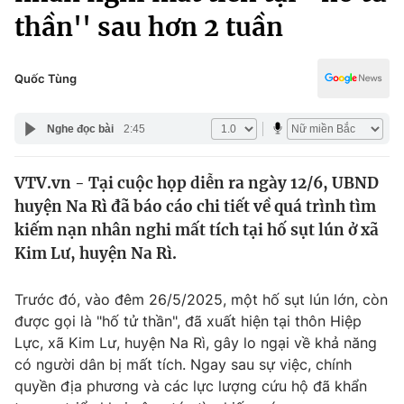
Chính trị
thần'' sau hơn 2 tuần
Truyền hình
Văn hóa - Giải trí
Xã hội
Y tế
Quốc Tùng
Đời sống
Pháp luật
Công nghệ
Nghe đọc bài
2:45
Giáo dục
Y tế
VTV.vn - Tại cuộc họp diễn ra ngày 12/6, UBND
huyện Na Rì đã báo cáo chi tiết về quá trình tìm
Thế giới
kiếm nạn nhân nghi mất tích tại hố sụt lún ở xã
Tin tức
Kim Lư, huyện Na Rì.
Kinh tế
Thế giới đó đây
Trước đó, vào đêm 26/5/2025, một hố sụt lún lớn, còn
Tài chính
Dữ liệu và đời sống
được gọi là "hố tử thần", đã xuất hiện tại thôn Hiệp
Câu chuyện quốc tế
Thị trường
Lực, xã Kim Lư, huyện Na Rì, gây lo ngại về khả năng
có người dân bị mất tích. Ngay sau sự việc, chính
Truyền hình
Góc doanh nghiệp
quyền địa phương và các lực lượng cứu hộ đã khẩn