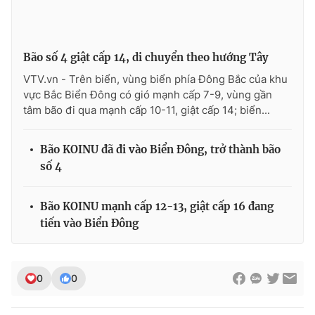
Bão số 4 giật cấp 14, di chuyển theo hướng Tây
THỜI BÁO VTV
VTV.vn - Trên biển, vùng biển phía Đông Bắc của khu
vực Bắc Biển Đông có gió mạnh cấp 7-9, vùng gần
tâm bão đi qua mạnh cấp 10-11, giật cấp 14; biển...
Theo dõi báo trên
Bão KOINU đã đi vào Biển Đông, trở thành bão
số 4
Cơ quan chủ quản:
Đài Truyền hình Việt Nam
Cơ quan báo chí:
Thời báo VTV
Bão KOINU mạnh cấp 12-13, giật cấp 16 đang
Giấy phép hoạt động báo in và báo điện tử số 483/GP-BTTTT
tiến vào Biển Đông
cấp ngày 29/12/2023
Tổng Biên tập:
Vũ Thanh Thủy
Phó Tổng Biên tập:
Nguyễn Thị Mỹ Hạnh, Phạm Quốc Thắng,
0
0
Nguyễn Trọng Ninh
Tổng đài VTV:
024.38 355 931 - 024.38 355 932