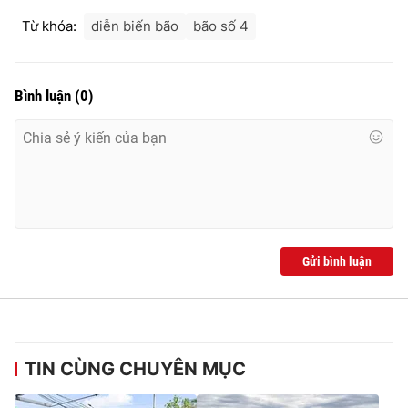
Ðiện thoại Thời báo VTV:
024.66 897 897
Từ khóa:
diễn biến bão
bão số 4
Email:
toasoan@vtv.vn
Liên hệ quảng cáo:
024-7300.7108
Bình luận
(
0
)
Gửi bình luận
® Cấm sao chép dưới mọi hình thức nếu không có sự chấp
thuận bằng văn bản. Ghi rõ nguồn VTV.vn khi phát hành lại
thông tin từ website này.
TIN CÙNG CHUYÊN MỤC