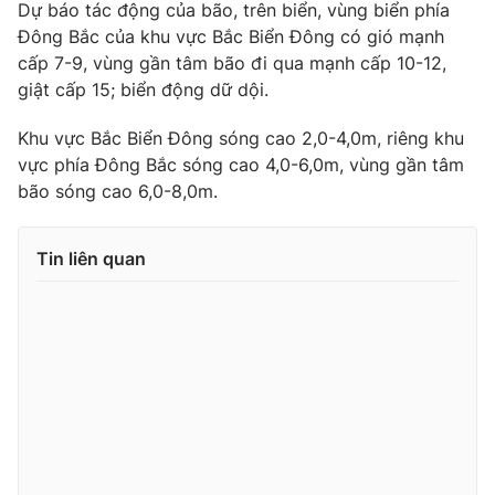
Dự báo tác động của bão, trên biển, vùng biển phía
Photo
Infographic
Đông Bắc của khu vực Bắc Biển Đông có gió mạnh
cấp 7-9, vùng gần tâm bão đi qua mạnh cấp 10-12,
giật cấp 15; biển động dữ dội.
Video
Shorts video
Khu vực Bắc Biển Đông sóng cao 2,0-4,0m, riêng khu
VTV Money
VTV Thể thao
vực phía Đông Bắc sóng cao 4,0-6,0m, vùng gần tâm
bão sóng cao 6,0-8,0m.
VTV Sức khoẻ
Bất động sản
Tin liên quan
Thị trường 24h
Tấm lòng Việt
VTV4
Vươn mình bằng AI
VTV9
VTV8
Liên hệ tòa soạn
English