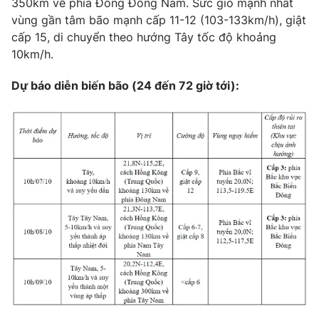
350km về phía Đông Đông Nam. Sức gió mạnh nhất
Phim VTV
Giải trí
vùng gần tâm bão mạnh cấp 11-12 (103-133km/h), giật
Hậu trường
cấp 15, di chuyển theo hướng Tây tốc độ khoảng
Điện ảnh
10km/h.
Đời sống
Nhân vật
Âm nhạc
Dự báo diễn biến bão (24 đến 72 giờ tới):
Du lịch
Khán giả
Giáo dục
Sao
Làm đẹp
Giải sao mai
Tuyển sinh
Công nghệ
Chất lượng cuộc sống
Học trực tuyến
Hitech Công nghệ tương lai
Giao lưu trực tuyến
Sản phẩm
Lịch phát sóng
Thị trường
Tư vấn
Chuyên mục khác
Emagazine
Podcast