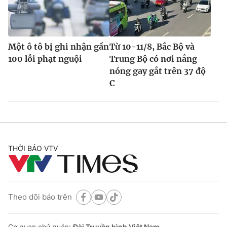
Một ô tô bị ghi nhận gần
Từ 10-11/8, Bắc Bộ và
100 lỗi phạt nguội
Trung Bộ có nơi nắng
nóng gay gắt trên 37 độ
C
THỜI BÁO VTV
Theo dõi báo trên
Cơ quan chủ quản:
Đài Truyền hình Việt Nam