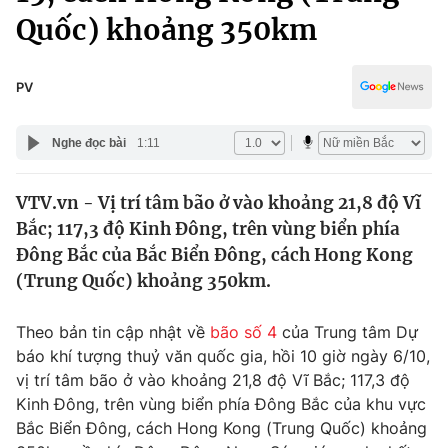
Chính trị
Quốc) khoảng 350km
Truyền hình
Văn hóa - Giải trí
Xã hội
Y tế
PV
Đời sống
Pháp luật
Công nghệ
Nghe đọc bài
1:11
Giáo dục
Y tế
VTV.vn - Vị trí tâm bão ở vào khoảng 21,8 độ Vĩ
Bắc; 117,3 độ Kinh Đông, trên vùng biển phía
Thế giới
Đông Bắc của Bắc Biển Đông, cách Hong Kong
Tin tức
(Trung Quốc) khoảng 350km.
Kinh tế
Thế giới đó đây
Theo bản tin cập nhật về
bão số 4
của Trung tâm Dự
Tài chính
Dữ liệu và đời sống
báo khí tượng thuỷ văn quốc gia, hồi 10 giờ ngày 6/10,
Câu chuyện quốc tế
Thị trường
vị trí tâm bão ở vào khoảng 21,8 độ Vĩ Bắc; 117,3 độ
Kinh Đông, trên vùng biển phía Đông Bắc của khu vực
Truyền hình
Góc doanh nghiệp
Bắc Biển Đông, cách Hong Kong (Trung Quốc) khoảng