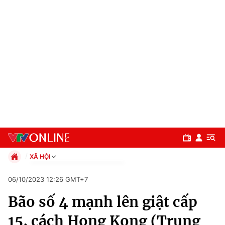
XÃ HỘI
Chính trị
06/10/2023 12:26 GMT+7
Xã hội
Bão số 4 mạnh lên giật cấp
Pháp luật
Chuyên mục
Kinh tế
15, cách Hong Kong (Trung
Thể thao