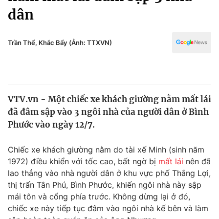
Chính trị
dân
Truyền hình
Văn hóa - Giải trí
Xã hội
Y tế
Trần Thể, Khắc Bẩy (Ảnh: TTXVN)
Đời sống
Pháp luật
Công nghệ
Giáo dục
Y tế
VTV.vn - Một chiếc xe khách giường nằm mất lái
đã đâm sập vào 3 ngôi nhà của người dân ở Bình
Thế giới
Phước vào ngày 12/7.
Tin tức
Kinh tế
Chiếc xe khách giường nằm do tài xế Minh (sinh năm
Thế giới đó đây
1972) điều khiển với tốc cao, bất ngờ bị
mất lái
nên đã
Tài chính
Dữ liệu và đời sống
lao thẳng vào nhà người dân ở khu vực phố Thắng Lợi,
Câu chuyện quốc tế
Thị trường
thị trấn Tân Phú, Bình Phước, khiến ngôi nhà này sập
mái tôn và cổng phía trước. Không dừng lại ở đó,
Truyền hình
Góc doanh nghiệp
chiếc xe này tiếp tục đâm vào ngôi nhà kế bên và làm