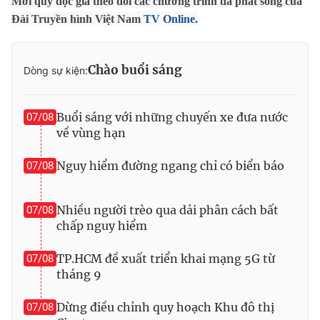
Mời quý độc giả theo dõi các chương trình đã phát sóng của
Đài Truyền hình Việt Nam
TV Online.
Photo
Infographic
Video
Shorts video
Chào buổi sáng
Dòng sự kiện:
VTV Money
VTV Thể thao
Buổi sáng với những chuyến xe đưa nước
07/08
về vùng hạn
VTV Sức khoẻ
Bất động sản
Nguy hiểm đường ngang chỉ có biển báo
07/08
Thị trường 24h
Tấm lòng Việt
Nhiều người trèo qua dải phân cách bất
07/08
chấp nguy hiểm
VTV4
Vươn mình bằng AI
TP.HCM đề xuất triển khai mạng 5G từ
07/08
VTV9
VTV8
tháng 9
Dừng điều chỉnh quy hoạch Khu đô thị
07/08
Liên hệ tòa soạn
English