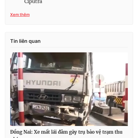
Ciputra
Xem thêm
THỜI BÁO VTV
Tin liên quan
Theo dõi báo trên
Cơ quan chủ quản:
Đài Truyền hình Việt Nam
Cơ quan báo chí:
Thời báo VTV
Giấy phép hoạt động báo in và báo điện tử số 483/GP-BTTTT
cấp ngày 29/12/2023
Tổng Biên tập:
Vũ Thanh Thủy
Phó Tổng Biên tập:
Nguyễn Thị Mỹ Hạnh, Phạm Quốc Thắng,
Nguyễn Trọng Ninh
Đồng Nai: Xe mất lái đâm gãy trụ bảo vệ trạm thu
Tổng đài VTV:
024.38 355 931 - 024.38 355 932