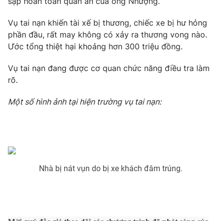
sập hoàn toàn quán ăn của ông Nhượng.
Phim VTV
Giải trí
Hậu trường
Vụ tai nạn khiến tài xế bị thương, chiếc xe bị hư hỏng
Điện ảnh
phần đầu, rất may không có xảy ra thương vong nào.
Đời sống
Nhân vật
Ước tổng thiệt hại khoảng hơn 300 triệu đồng.
Âm nhạc
Du lịch
Khán giả
Giáo dục
Vụ tai nạn đang được cơ quan chức năng điều tra làm
Sao
Làm đẹp
rõ.
Giải sao mai
Tuyển sinh
Công nghệ
Chất lượng cuộc sống
Một số hình ảnh tại hiện trường vụ tai nạn:
Học trực tuyến
Hitech Công nghệ tương lai
Giao lưu trực tuyến
Sản phẩm
Lịch phát sóng
Thị trường
Nhà bị nát vụn do bị xe khách đâm trúng.
Tư vấn
Chuyên mục khác
Emagazine
Podcast