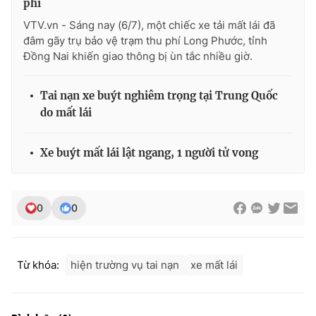
phí
Ðiện thoại Thời báo VTV:
024.66 897 897
VTV.vn - Sáng nay (6/7), một chiếc xe tải mất lái đã
Email:
toasoan@vtv.vn
đâm gãy trụ bảo vệ trạm thu phí Long Phước, tỉnh
Liên hệ quảng cáo:
024-7300.7108
Đồng Nai khiến giao thông bị ùn tắc nhiều giờ.
Tai nạn xe buýt nghiêm trọng tại Trung Quốc
do mất lái
Xe buýt mất lái lật ngang, 1 người tử vong
0
0
® Cấm sao chép dưới mọi hình thức nếu không có sự chấp
thuận bằng văn bản. Ghi rõ nguồn VTV.vn khi phát hành lại
Từ khóa:
hiện trường vụ tai nạn
xe mất lái
thông tin từ website này.