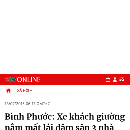
XÃ HỘI
Chính trị
13/07/2015 06:17 GMT+7
Xã hội
Bình Phước: Xe khách giường
Pháp luật
Chuyên mục
Kinh tế
nằm mất lái đâm sập 3 nhà
Thể thao