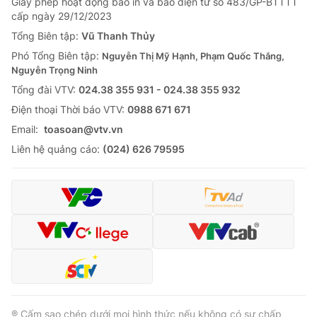
Giấy phép hoạt động báo in và báo điện tử số 483/GP-BTTTT
cấp ngày 29/12/2023
Tổng Biên tập:
Vũ Thanh Thủy
Phó Tổng Biên tập:
Nguyễn Thị Mỹ Hạnh, Phạm Quốc Thắng,
Nguyễn Trọng Ninh
Tổng đài VTV:
024.38 355 931 - 024.38 355 932
Ðiện thoại Thời báo VTV:
0988 671 671
Email:
toasoan@vtv.vn
Liên hệ quảng cáo:
(024) 626 79595
® Cấm sao chép dưới mọi hình thức nếu không có sự chấp