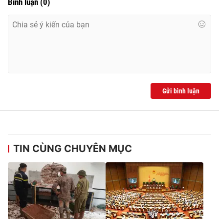
Bình luận
(
0
)
Gửi bình luận
TIN CÙNG CHUYÊN MỤC