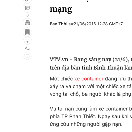
mạng
0
Ban Thời sự
21/06/2016 12:28 GMT+7
Giải trí
Đời sống
Điện ảnh
Du lịch
Âm nhạc
Làm đẹp
VTV.vn - Rạng sáng nay (21/6), 
Sao
Chất lượng cuộc sốn
trên địa bàn tỉnh Bình Thuận làm
Một chiếc
xe container
đang lưu th
xảy ra va chạm với một chiếc xe tải
vong tại chỗ, ba người khác là phụ
Vụ tai nạn cũng làm xe container b
phía TP Phan Thiết. Ngay sau khi v
ứng cứu những người gặp nạn.