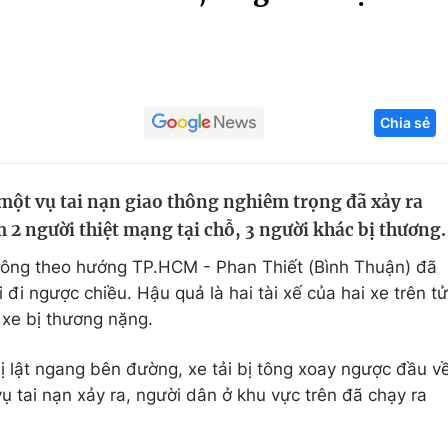
Góc ảnh
Giáo dục
Công nghệ
Chia sẻ
Tuyển sinh
Hitech Công ng
Học trực tuyến
Sản phẩm
một vụ tai nạn giao thông nghiêm trọng đã xảy ra
g
Thị trường
 2 người thiệt mạng tại chỗ, 3 người khác bị thương.
Tư vấn
ông theo hướng TP.HCM - Phan Thiết (Bình Thuận) đã
 đi ngược chiều. Hậu quả là hai tài xế của hai xe trên tử
 xe bị thương nặng.
ị lật ngang bên đường, xe tải bị tông xoay ngược đầu v
ụ tai nạn xảy ra, người dân ở khu vực trên đã chạy ra