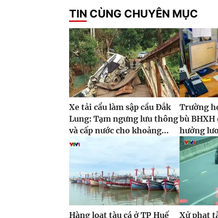
TIN CÙNG CHUYÊN MỤC
Xe tải cẩu làm sập cầu Đắk
Trường h
Lung: Tạm ngưng lưu thông
bù BHXH đ
và cấp nước cho khoảng...
hưởng lư
Hàng loạt tàu cá ở TP Huế
Xử phạt t