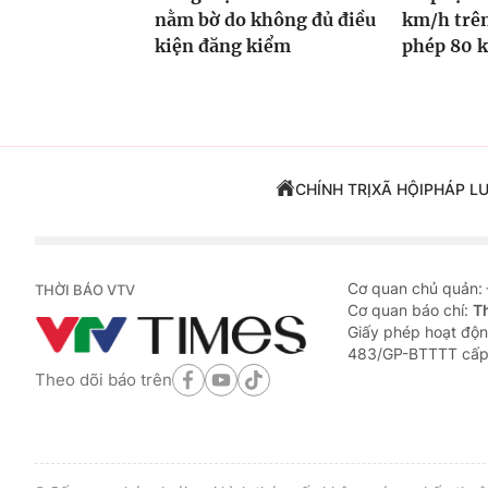
nằm bờ do không đủ điều
km/h trên
kiện đăng kiểm
phép 80 
CHÍNH TRỊ
XÃ HỘI
PHÁP L
Cơ quan chủ quản:
THỜI BÁO VTV
Cơ quan báo chí:
T
Giấy phép hoạt độn
483/GP-BTTTT cấp
Theo dõi báo trên