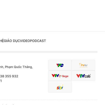
HỆ
GIÁO DỤC
VIDEO
PODCAST
nh, Phạm Quốc Thắng,
.38 355 932
71