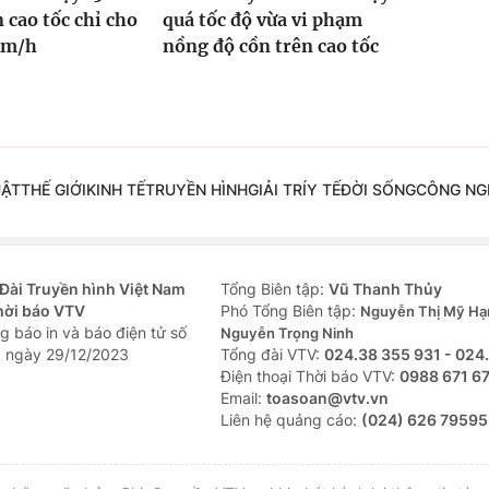
 cao tốc chỉ cho
quá tốc độ vừa vi phạm
km/h
nồng độ cồn trên cao tốc
UẬT
THẾ GIỚI
KINH TẾ
TRUYỀN HÌNH
GIẢI TRÍ
Y TẾ
ĐỜI SỐNG
CÔNG NG
Đài Truyền hình Việt Nam
Tổng Biên tập:
Vũ Thanh Thủy
hời báo VTV
Phó Tổng Biên tập:
Nguyễn Thị Mỹ Hạ
g báo in và báo điện tử số
Nguyễn Trọng Ninh
 ngày 29/12/2023
Tổng đài VTV:
024.38 355 931 - 024
Ðiện thoại Thời báo VTV:
0988 671 6
Email:
toasoan@vtv.vn
Liên hệ quảng cáo:
(024) 626 79595