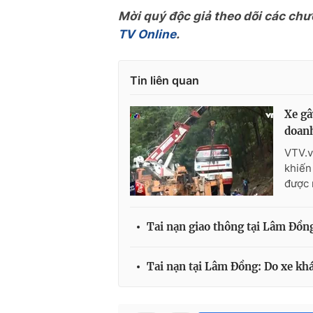
Mời quý độc giả theo dõi các chư
TV Online
.
Tin liên quan
Xe gâ
doan
VTV.v
khiến
được 
Tai nạn giao thông tại Lâm Đồn
Tai nạn tại Lâm Đồng: Do xe kh