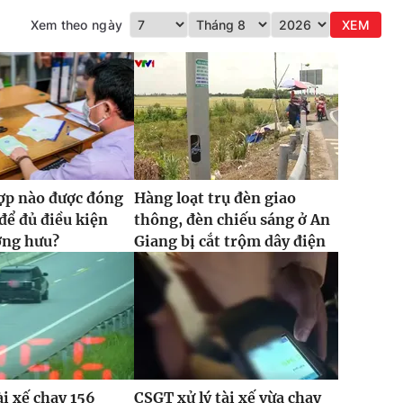
Xem theo ngày
XEM
ợp nào được đóng
Hàng loạt trụ đèn giao
ể đủ điều kiện
thông, đèn chiếu sáng ở An
ơng hưu?
Giang bị cắt trộm dây điện
ài xế chạy 156
CSGT xử lý tài xế vừa chạy