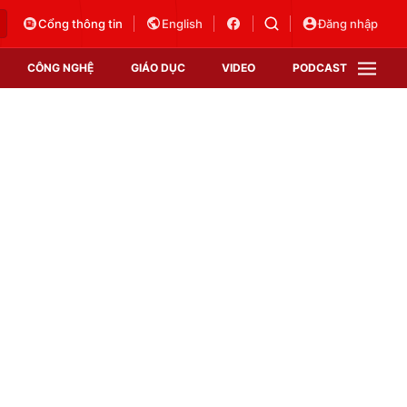
Cổng thông tin
English
Đăng nhập
CÔNG NGHỆ
GIÁO DỤC
VIDEO
PODCAST
VTV Money
VTV Thể thao
VTV Sức khoẻ
Bất động sản
Thị trường 24h
Tấm lòng Việt
Vươn mình bằng AI
VTV4
VTV8
VTV9
Lịch phát sóng
Giao lưu trực tuyến
Sự kiện