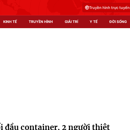
Truyền hình trực tuyến
KINH TẾ
TRUYỀN HÌNH
GIẢI TRÍ
Y TẾ
ĐỜI SỐNG
Pháp luật
Y tế
Truyền hình
Multimedia
Phim VTV
Video
Hậu trường
Shorts video
Nhân vật
Podcast
Khán giả
EMagazine
Giải sao mai
Photo
i đầu container, 2 người thiệt
Infographic