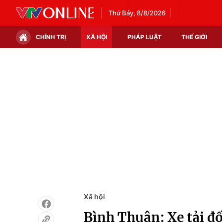
Thứ Bảy, 8/8/2026
CHÍNH TRỊ
XÃ HỘI
PHÁP LUẬT
THẾ GIỚI
Chính trị
Xã hội
Thế giới
Kinh tế
Tin tức
Tài chính
Thế giới đó đây
Thị trường
Câu chuyện quốc tế
Góc doanh nghiệp
Dữ liệu và đời sống
Xã hội
Bình Thuận: Xe tải đố