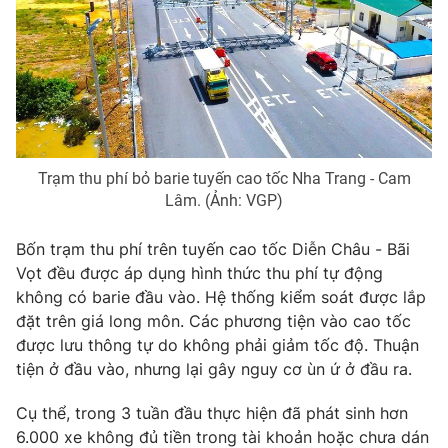
Photo
Infographic
Video
Shorts video
VTV Money
VTV Thể thao
Trạm thu phí bỏ barie tuyến cao tốc Nha Trang - Cam
Lâm. (Ảnh: VGP)
VTV Sức khoẻ
Bất động sản
Bốn trạm thu phí trên tuyến cao tốc Diễn Châu - Bãi
Thị trường 24h
Tấm lòng Việt
Vọt đều được áp dụng hình thức thu phí tự động
không có barie đầu vào. Hệ thống kiểm soát được lắp
đặt trên giá long môn. Các phương tiện vào cao tốc
VTV4
Vươn mình bằng AI
được lưu thông tự do không phải giảm tốc độ. Thuận
tiện ở đầu vào, nhưng lại gây nguy cơ ùn ứ ở đầu ra.
VTV9
VTV8
Cụ thể, trong 3 tuần đầu thực hiện đã phát sinh hơn
6.000 xe không đủ tiền trong tài khoản hoặc chưa dán
Liên hệ tòa soạn
English