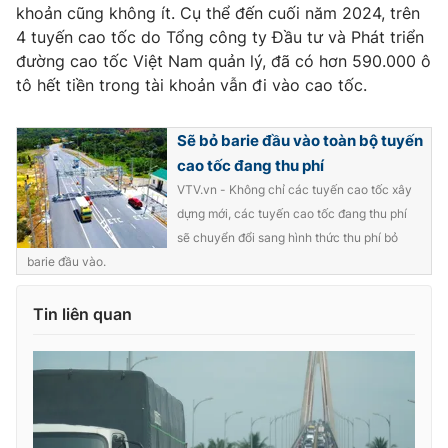
Ðiện thoại Thời báo VTV:
024.66 897 897
khoản cũng không ít. Cụ thể đến cuối năm 2024, trên
4 tuyến cao tốc do Tổng công ty Đầu tư và Phát triển
Email:
toasoan@vtv.vn
đường cao tốc Việt Nam quản lý, đã có hơn 590.000 ô
Liên hệ quảng cáo:
024-7300.7108
tô hết tiền trong tài khoản vẫn đi vào cao tốc.
Sẽ bỏ barie đầu vào toàn bộ tuyến
cao tốc đang thu phí
VTV.vn - Không chỉ các tuyến cao tốc xây
dựng mới, các tuyến cao tốc đang thu phí
sẽ chuyển đổi sang hình thức thu phí bỏ
barie đầu vào.
Tin liên quan
® Cấm sao chép dưới mọi hình thức nếu không có sự chấp
thuận bằng văn bản. Ghi rõ nguồn VTV.vn khi phát hành lại
thông tin từ website này.