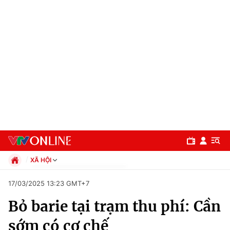
XÃ HỘI
Chính trị
17/03/2025 13:23 GMT+7
Xã hội
Bỏ barie tại trạm thu phí: Cần
Pháp luật
Chuyên mục
Kinh tế
sớm có cơ chế
Thể thao