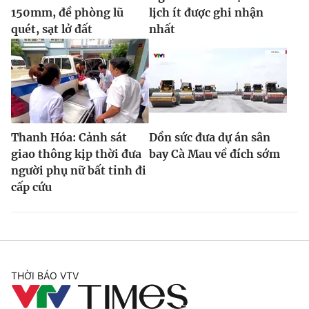
150mm, đề phòng lũ
lịch ít được ghi nhận
quét, sạt lở đất
nhất
Thanh Hóa: Cảnh sát
Dồn sức đưa dự án sân
giao thông kịp thời đưa
bay Cà Mau về đích sớm
người phụ nữ bất tỉnh đi
cấp cứu
THỜI BÁO VTV