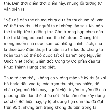
thẻ. Đến thời điểm thời điểm này, những lỗi tương tự
vẫn diễn ra.
"Nếu đã dán thẻ nhưng chưa đủ tiền thì chúng tôi vẫn
THỜI BÁO VTV
có thể truy thu khi người ta đi những lần sau. Khi nộp
thẻ thì lập tức tự động trừ. Còn trường hợp chưa dán
thẻ thì không có cách nào thu hồi được. Chúng tôi
mong muốn nhà nước sớm có những chính sách, như
Theo dõi báo trên
là thuê bao điện thoại trả tiền sau thì lúc đó chúng ta
hoàn toàn có thể bỏ được tất cả barie", ông Nguyễn
Quốc Việt (Tổng Giám đốc Công ty Cổ phần đầu tư
Cơ quan chủ quản:
Đài Truyền hình Việt Nam
Phúc Thành Hưng) cho biết.
Cơ quan báo chí:
Thời báo VTV
Giấy phép hoạt động báo in và báo điện tử số 483/GP-BTTTT
Thực tế cho thấy, không có vướng mắc về kỹ thuật khi
cấp ngày 29/12/2023
bỏ barie đầu vào tại các trạm thu phí, tuy nhiên, để
Tổng Biên tập:
Vũ Thanh Thủy
nhân rộng mô hình này, ngoài việc tuyên truyền để chủ
Phó Tổng Biên tập:
Nguyễn Thị Mỹ Hạnh, Phạm Quốc Thắng,
phương tiện dán thẻ, điều cốt lõi là cần sớm xây dựng
Nguyễn Trọng Ninh
cơ chế. Bởi hiện nay, tỷ lệ phương tiện dán thẻ đã đạt
Tổng đài VTV:
024.38 355 931 - 024.38 355 932
trên 95%, nhưng tình trạng không đủ tiền trong tài