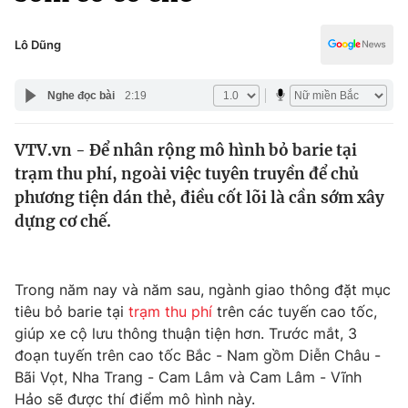
Chính trị
Truyền hình
Văn hóa - Giải trí
Lô Dũng
Xã hội
Y tế
Đời sống
Nghe đọc bài
2:19
Pháp luật
Công nghệ
Giáo dục
VTV.vn - Để nhân rộng mô hình bỏ barie tại
Y tế
trạm thu phí, ngoài việc tuyên truyền để chủ
phương tiện dán thẻ, điều cốt lõi là cần sớm xây
Thế giới
dựng cơ chế.
Tin tức
Kinh tế
Trong năm nay và năm sau, ngành giao thông đặt mục
Thế giới đó đây
Tài chính
tiêu bỏ barie tại
trạm thu phí
trên các tuyến cao tốc,
Dữ liệu và đời sống
Câu chuyện quốc tế
giúp xe cộ lưu thông thuận tiện hơn. Trước mắt, 3
Thị trường
đoạn tuyến trên cao tốc Bắc - Nam gồm Diễn Châu -
Truyền hình
Bãi Vọt, Nha Trang - Cam Lâm và Cam Lâm - Vĩnh
Góc doanh nghiệp
Hảo sẽ được thí điểm mô hình này.