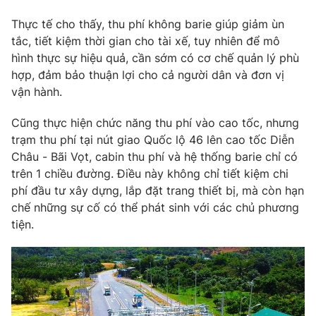
Phim VTV
Giải trí
Thực tế cho thấy, thu phí không barie giúp giảm ùn
Hậu trường
tắc, tiết kiệm thời gian cho tài xế, tuy nhiên để mô
Điện ảnh
Đời sống
hình thực sự hiệu quả, cần sớm có cơ chế quản lý phù
Nhân vật
Âm nhạc
hợp, đảm bảo thuận lợi cho cả người dân và đơn vị
Du lịch
Khán giả
vận hành.
Giáo dục
Sao
Làm đẹp
Giải sao mai
Cũng thực hiện chức năng thu phí vào cao tốc, nhưng
Tuyển sinh
Công nghệ
trạm thu phí tại nút giao Quốc lộ 46 lên cao tốc Diễn
Chất lượng cuộc sống
Học trực tuyến
Châu - Bãi Vọt, cabin thu phí và hệ thống barie chỉ có
Hitech Công nghệ tương lai
trên 1 chiều đường. Điều này không chỉ tiết kiệm chi
Giao lưu trực tuyến
phí đầu tư xây dựng, lắp đặt trang thiết bị, mà còn hạn
Sản phẩm
chế những sự cố có thể phát sinh với các chủ phương
Lịch phát sóng
Thị trường
tiện.
Tư vấn
Chuyên mục khác
Emagazine
Podcast