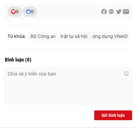
Ðiện thoại Thời báo VTV:
024.66 897 897
0
0
Email:
toasoan@vtv.vn
Liên hệ quảng cáo:
024-7300.7108
Từ khóa:
Bộ Công an
trật tự xã hội
ứng dụng VNeID
Bình luận
(
0
)
® Cấm sao chép dưới mọi hình thức nếu không có sự chấp
thuận bằng văn bản. Ghi rõ nguồn VTV.vn khi phát hành lại
Gửi bình luận
thông tin từ website này.