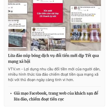
THỜI BÁO VTV
Theo dõi báo trên
Lừa đảo núp bóng dịch vụ đổi tiền mới dịp Tết qua
Cơ quan chủ quản:
Đài Truyền hình Việt Nam
mạng xã hội
Cơ quan báo chí:
Thời báo VTV
VTV.vn - Lợi dụng nhu cầu đổi tiền mới của người dân,
nhiều hình thức lừa đảo chiếm đoạt tiền qua mạng xã
Giấy phép hoạt động báo in và báo điện tử số 483/GP-BTTTT
hội với thủ đoạn ngày càng tinh vi hơn.
cấp ngày 29/12/2023
Tổng Biên tập:
Vũ Thanh Thủy
Giả mạo Facebook, trang web của khách sạn để
Phó Tổng Biên tập:
Nguyễn Thị Mỹ Hạnh, Phạm Quốc Thắng,
Nguyễn Trọng Ninh
lừa đảo, chiếm đoạt tiền cọc
Tổng đài VTV:
024.38 355 931 - 024.38 355 932