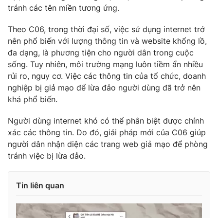
tránh các tên miền tương ứng.
Photo
Infographic
Theo C06, trong thời đại số, việc sử dụng internet trở
nên phổ biến với lượng thông tin và website khổng lồ,
Video
Shorts video
đa dạng, là phương tiện cho người dân trong cuộc
sống. Tuy nhiên, môi trường mạng luôn tiềm ẩn nhiều
VTV Money
VTV Thể thao
rủi ro, nguy cơ. Việc các thông tin của tổ chức, doanh
nghiệp bị giả mạo để lừa đảo người dùng đã trở nên
khá phổ biến.
VTV Sức khoẻ
Bất động sản
Người dùng internet khó có thể phân biệt được chính
Thị trường 24h
Tấm lòng Việt
xác các thông tin. Do đó, giải pháp mới của C06 giúp
người dân nhận diện các trang web giả mạo để phòng
tránh việc bị lừa đảo.
VTV4
Vươn mình bằng AI
VTV9
VTV8
Tin liên quan
Liên hệ tòa soạn
English