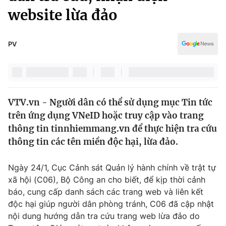
Chính trị
website lừa đảo
Truyền hình
Văn hóa - Giải trí
Xã hội
Y tế
PV
Đời sống
Pháp luật
Công nghệ
Giáo dục
Y tế
VTV.vn - Người dân có thể sử dụng mục Tin tức
trên ứng dụng VNeID hoặc truy cập vào trang
Thế giới
thông tin tinnhiemmang.vn để thực hiện tra cứu
Tin tức
thông tin các tên miền độc hại, lừa đảo.
Kinh tế
Thế giới đó đây
Ngày 24/1, Cục Cảnh sát Quản lý hành chính về trật tự
Tài chính
Dữ liệu và đời sống
xã hội (C06), Bộ Công an cho biết, để kịp thời cảnh
Câu chuyện quốc tế
Thị trường
báo, cung cấp danh sách các trang web và liên kết
độc hại giúp người dân phòng tránh, C06 đã cập nhật
Truyền hình
Góc doanh nghiệp
nội dung hướng dẫn tra cứu trang web lừa đảo do