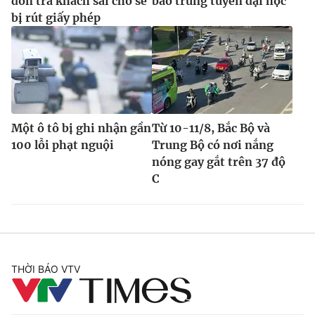
đón trả khách sai chỗ sẽ
báo trúng tuyển đại học
bị rút giấy phép
Một ô tô bị ghi nhận gần
Từ 10-11/8, Bắc Bộ và
100 lỗi phạt nguội
Trung Bộ có nơi nắng
nóng gay gắt trên 37 độ
C
THỜI BÁO VTV