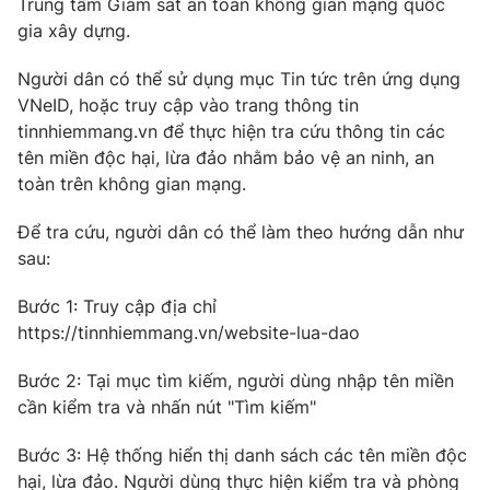
Trung tâm Giám sát an toàn không gian mạng quốc
Phim VTV
Giải trí
gia xây dựng.
Hậu trường
Điện ảnh
Người dân có thể sử dụng mục Tin tức trên ứng dụng
Đời sống
Nhân vật
VNeID, hoặc truy cập vào trang thông tin
Âm nhạc
tinnhiemmang.vn để thực hiện tra cứu thông tin các
Du lịch
Khán giả
Giáo dục
Sao
tên miền độc hại, lừa đảo nhằm bảo vệ an ninh, an
Làm đẹp
Giải sao mai
toàn trên không gian mạng.
Tuyển sinh
Công nghệ
Chất lượng cuộc sống
Để tra cứu, người dân có thể làm theo hướng dẫn như
Học trực tuyến
sau:
Hitech Công nghệ tương lai
Giao lưu trực tuyến
Sản phẩm
Bước 1: Truy cập địa chỉ
https://tinnhiemmang.vn/website-lua-dao
Lịch phát sóng
Thị trường
Bước 2: Tại mục tìm kiếm, người dùng nhập tên miền
Tư vấn
cần kiểm tra và nhấn nút "Tìm kiếm"
Chuyên mục khác
Bước 3: Hệ thống hiển thị danh sách các tên miền độc
Emagazine
Podcast
hại, lừa đảo. Người dùng thực hiện kiểm tra và phòng