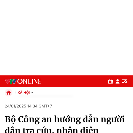
XÃ HỘI
Chính trị
24/01/2025 14:34 GMT+7
Xã hội
Bộ Công an hướng dẫn người
Pháp luật
Chuyên mục
Kinh tế
dân tra cứu, nhận diện
Thể thao