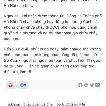
Hà Nội cho biết.
Ngay sau khi nhận được thông tin, Công an Thành phố
Hà Nội đã nhanh chóng huy động lực lượng Cảnh sát
THỜI BÁO VTV
Phòng cháy chữa cháy (PCCC) phối hợp cùng chính
quyền địa phương và người dân tham gia chữa cháy,
cứu nạn.
Theo dõi báo trên
Đến 23 giờ 40 phút cùng ngày, đám cháy được khống
chế hoàn toàn. Lực lượng chức năng đã giải cứu, hỗ
Cơ quan chủ quản:
Đài Truyền hình Việt Nam
trợ đưa 7 người ra ngoài an toàn và phát hiện 11 người
đã tử vong. Hiện cơ quan chức năng đang tiếp tục
Cơ quan báo chí:
Thời báo VTV
điều tra, làm rõ.
Giấy phép hoạt động báo in và báo điện tử số 483/GP-BTTTT
cấp ngày 29/12/2023
Tổng Biên tập:
Vũ Thanh Thủy
0
0
Phó Tổng Biên tập:
Nguyễn Thị Mỹ Hạnh, Phạm Quốc Thắng,
Nguyễn Trọng Ninh
Tổng đài VTV:
024.38 355 931 - 024.38 355 932
Từ khóa:
cháy quán cà phê
bộ trưởng bộ y tế