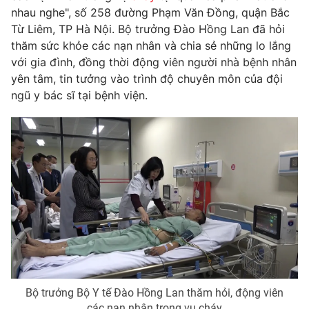
Phim VTV
nhau nghe", số 258 đường Phạm Văn Đồng, quận Bắc
Giải trí
Từ Liêm, TP Hà Nội. Bộ trưởng Đào Hồng Lan đã hỏi
Hậu trường
Điện ảnh
thăm sức khỏe các nạn nhân và chia sẻ những lo lắng
Đời sống
Nhân vật
với gia đình, đồng thời động viên người nhà bệnh nhân
Âm nhạc
yên tâm, tin tưởng vào trình độ chuyên môn của đội
Du lịch
Khán giả
Giáo dục
ngũ y bác sĩ tại bệnh viện.
Sao
Làm đẹp
Giải sao mai
Tuyển sinh
Công nghệ
Chất lượng cuộc sống
Học trực tuyến
Hitech Công nghệ tương lai
Giao lưu trực tuyến
Sản phẩm
Lịch phát sóng
Thị trường
Tư vấn
Chuyên mục khác
Emagazine
Podcast
Bộ trưởng Bộ Y tế Đào Hồng Lan thăm hỏi, động viên
các nạn nhân trong vụ cháy