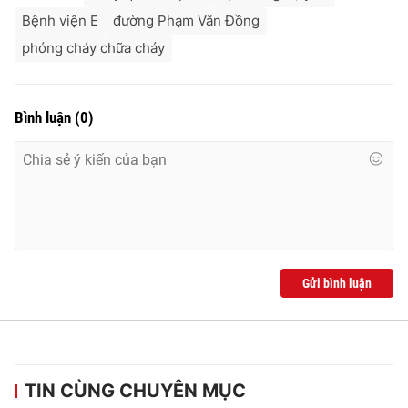
Ðiện thoại Thời báo VTV:
024.66 897 897
Bệnh viện E
đường Phạm Văn Đồng
Email:
toasoan@vtv.vn
phóng cháy chữa cháy
Liên hệ quảng cáo:
024-7300.7108
Bình luận
(
0
)
Gửi bình luận
® Cấm sao chép dưới mọi hình thức nếu không có sự chấp
thuận bằng văn bản. Ghi rõ nguồn VTV.vn khi phát hành lại
thông tin từ website này.
TIN CÙNG CHUYÊN MỤC