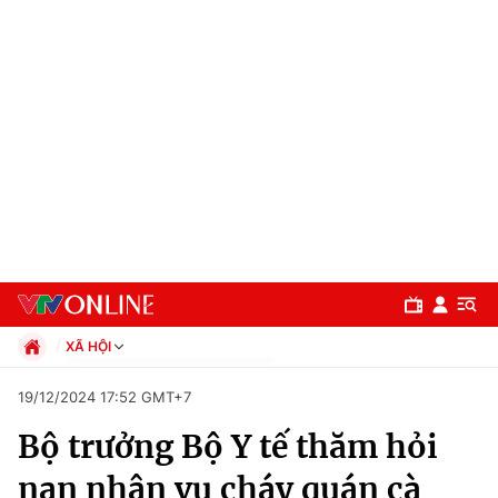
XÃ HỘI
Chính trị
19/12/2024 17:52 GMT+7
Xã hội
Bộ trưởng Bộ Y tế thăm hỏi
Pháp luật
Chuyên mục
Kinh tế
nạn nhân vụ cháy quán cà
Thể thao