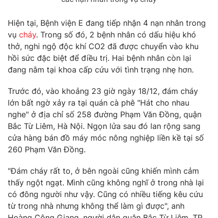
Photo
Infographic
Hiện tại, Bệnh viện E đang tiếp nhận 4 nạn nhân trong
vụ
cháy
. Trong số đó, 2 bệnh nhân có dấu hiệu khó
Video
Shorts video
thở, nghi ngộ độc khí CO2 đã được chuyển vào khu
hồi sức đặc biệt để điều trị. Hai bệnh nhân còn lại
đang nằm tại khoa cấp cứu với tình trạng nhẹ hơn.
VTV Money
VTV Thể thao
Trước đó, vào khoảng 23 giờ ngày 18/12, đám cháy
VTV Sức khoẻ
Bất động sản
lớn bất ngờ xảy ra tại quán cà phê "Hát cho nhau
nghe" ở địa chỉ số 258 đường Phạm Văn Đồng, quận
Bắc Từ Liêm, Hà Nội. Ngọn lửa sau đó lan rộng sang
Thị trường 24h
Tấm lòng Việt
cửa hàng bán đồ máy móc nông nghiệp liền kề tại số
260 Phạm Văn Đồng.
VTV4
Vươn mình bằng AI
"Đám cháy rất to, ở bên ngoài cũng khiến mình cảm
thấy ngột ngạt. Mình cũng không nghĩ ở trong nhà lại
VTV9
VTV8
có đông người như vậy. Cũng có nhiều tiếng kêu cứu
từ trong nhà nhưng không thể làm gì được", anh
Liên hệ tòa soạn
English
Hoàng Công Giang, người dân quận Bắc Từ Liêm, TP