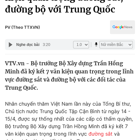
Chính trị
đường bộ với Trung Quốc
Truyền hình
Văn hóa - Giải trí
Xã hội
Y tế
PV (Theo TTXVN)
Đời sống
Pháp luật
Công nghệ
Nghe đọc bài
3:20
Giáo dục
Y tế
VTV.vn - Bộ trưởng Bộ Xây dựng Trần Hồng
Minh đã ký kết 7 văn kiện quan trọng trong lĩnh
Thế giới
vực đường sắt và đường bộ với các đối tác của
Tin tức
Trung Quốc.
Kinh tế
Thế giới đó đây
Nhân chuyến thăm Việt Nam lần này của Tổng Bí thư,
Tài chính
Dữ liệu và đời sống
Chủ tịch nước Trung Quốc Tập Cận Bình từ ngày 14 -
Câu chuyện quốc tế
Thị trường
15/4, được sự thống nhất của các cấp có thẩm quyền,
Bộ trưởng Bộ Xây dựng Trần Hồng Minh đã ký kết 7
Truyền hình
Góc doanh nghiệp
văn kiện quan trọng trong lĩnh vực
đường sắt
và