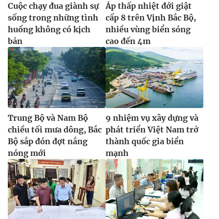
Cuộc chạy đua giành sự
Áp thấp nhiệt đới giật
sống trong những tình
cấp 8 trên Vịnh Bắc Bộ,
huống không có kịch
nhiều vùng biển sóng
bản
cao đến 4m
Trung Bộ và Nam Bộ
9 nhiệm vụ xây dựng và
chiều tối mưa dông, Bắc
phát triển Việt Nam trở
Bộ sắp đón đợt nắng
thành quốc gia biển
nóng mới
mạnh