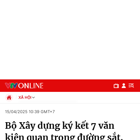
XÃ HỘI
Chính trị
15/04/2025 10:39 GMT+7
Xã hội
Bộ Xây dựng ký kết 7 văn
Pháp luật
Chuyên mục
Kinh tế
kiện quan trọng đường sắt,
Thể thao