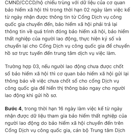
CMND/CCCD/hộ chiếu trùng với dữ liệu của cơ quan
bảo hiểm xã hội thì trong thời hạn 02 ngày làm việc kể
từ ngày nhận được thông tin từ Cổng Dịch vụ công
quốc gia chuyển đến, bảo hiểm xã hội phải trả lại
THỜI BÁO VTV
thông tin về quá trình đóng bảo hiểm xã hội, bảo hiểm
thất nghiệp của người lao động, thực hiện ký số và
chuyển lại cho Cổng Dịch vụ công quốc gia để chuyển
hồ sơ trực tuyến đến trung tâm dịch vụ việc làm.
Theo dõi báo trên
Trường hợp 03, nếu người lao động chưa được chốt
sổ bảo hiểm xã hội thì cơ quan bảo hiểm xã hội gửi lại
Cơ quan chủ quản:
Đài Truyền hình Việt Nam
thông báo về việc chưa chốt sổ cho cổng Dịch vụ
Cơ quan báo chí:
Thời báo VTV
công quốc gia để hiển thị thông báo ngay cho người
Giấy phép hoạt động báo in và báo điện tử số 483/GP-BTTTT
lao động khi gửi hồ sơ.
cấp ngày 29/12/2023
Tổng Biên tập:
Vũ Thanh Thủy
Bước 4
, trong thời hạn 16 ngày làm việc kể từ ngày
Phó Tổng Biên tập:
nhận được dữ liệu tham gia bảo hiểm thất nghiệp của
Nguyễn Thị Mỹ Hạnh, Phạm Quốc Thắng,
Nguyễn Trọng Ninh
người lao động do bảo hiểm xã hội chuyển đến trên
Tổng đài VTV:
Cổng Dịch vụ công quốc gia, cán bộ Trung tâm Dịch
024.38 355 931 - 024.38 355 932