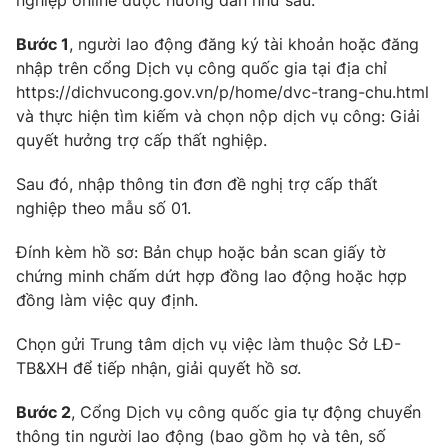
nghiệp online được hướng dẫn như sau:
Phim VTV
Giải trí
Bước 1
, người lao động đăng ký tài khoản hoặc đăng
Hậu trường
Điện ảnh
nhập trên cổng Dịch vụ công quốc gia tại địa chỉ
Đời sống
Nhân vật
https://dichvucong.gov.vn/p/home/dvc-trang-chu.html
Âm nhạc
và thực hiện tìm kiếm và chọn nộp dịch vụ công: Giải
Du lịch
Khán giả
Giáo dục
quyết hưởng trợ cấp thất nghiệp.
Sao
Làm đẹp
Giải sao mai
Tuyển sinh
Sau đó, nhập thông tin đơn đề nghị trợ cấp thất
Công nghệ
Chất lượng cuộc sống
nghiệp theo mẫu số 01.
Học trực tuyến
Hitech Công nghệ tương lai
Đính kèm hồ sơ: Bản chụp hoặc bản scan giấy tờ
Giao lưu trực tuyến
chứng minh chấm dứt hợp đồng lao động hoặc hợp
Sản phẩm
đồng làm việc quy định.
Lịch phát sóng
Thị trường
Chọn gửi Trung tâm dịch vụ việc làm thuộc Sở LĐ-
Tư vấn
TB&XH để tiếp nhận, giải quyết hồ sơ.
Chuyên mục khác
Bước 2
, Cổng Dịch vụ công quốc gia tự động chuyển
Emagazine
Podcast
thông tin người lao động (bao gồm họ và tên, số