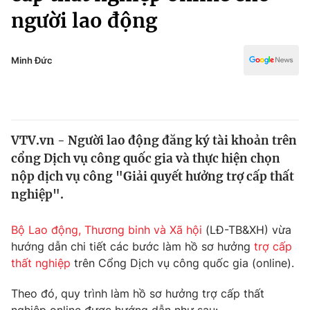
Chính trị
người lao động
Truyền hình
Văn hóa - Giải trí
Xã hội
Y tế
Minh Đức
Đời sống
Pháp luật
Công nghệ
Giáo dục
Y tế
VTV.vn - Người lao động đăng ký tài khoản trên
cổng Dịch vụ công quốc gia và thực hiện chọn
Thế giới
nộp dịch vụ công "Giải quyết hưởng trợ cấp thất
Tin tức
nghiệp".
Kinh tế
Thế giới đó đây
Bộ Lao động, Thương binh và Xã hội
(LĐ-TB&XH) vừa
Tài chính
Dữ liệu và đời sống
hướng dẫn chi tiết các bước làm hồ sơ hưởng
trợ cấp
Câu chuyện quốc tế
Thị trường
thất nghiệp
trên Cổng Dịch vụ công quốc gia (online).
Truyền hình
Góc doanh nghiệp
Theo đó, quy trình làm hồ sơ hưởng trợ cấp thất