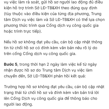
vụ việc làm rà soát, gửi hồ sơ người lao động đủ điều
Ðiện thoại Thời báo VTV:
024.66 897 897
kiện hỗ trợ trình Sở LĐ-TB&XH theo đúng quy định
Email:
toasoan@vtv.vn
(tùy thuộc vào điều kiện của từng địa phương, Trung
Liên hệ quảng cáo:
024-7300.7108
tâm Dịch vụ việc làm và Sở LĐ-TB&XH có thể lựa chọn
phương thức trình qua Cổng dịch vụ công quốc gia
hoặc trình trực tiếp).
Nếu hồ sơ không đạt yêu cầu, cán bộ cập nhật thông
tin từ chối hồ sơ có đính kèm văn bản nêu rõ lý do
trên cổng Cổng dịch vụ công quốc gia.
Bước 5
, trong thời hạn 2 ngày làm việc kể từ ngày
nhận được hồ sơ do Trung tâm Dịch vụ việc làm
chuyển đến, Sở LĐ-TB&XH phản hồi kết quả:
® Cấm sao chép dưới mọi hình thức nếu không có sự chấp
Trường hợp hồ sơ không đạt yêu cầu, cán bộ cập nhật
thuận bằng văn bản. Ghi rõ nguồn VTV.vn khi phát hành lại
trạng thái từ chối hồ sơ và đính kèm văn bản trả lời
thông tin từ website này.
lên Cổng Dịch vụ công quốc gia để thông báo cho
người lao động.