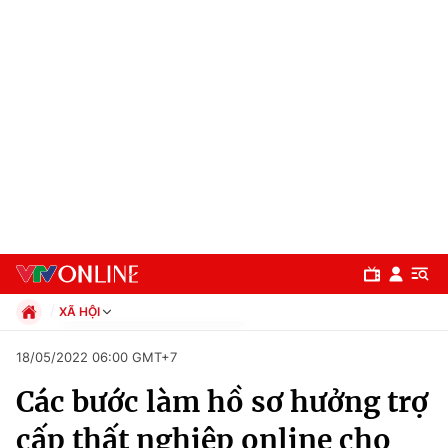
XÃ HỘI
Chính trị
18/05/2022 06:00 GMT+7
Xã hội
Các bước làm hồ sơ hưởng trợ
Pháp luật
Chuyên mục
Kinh tế
cấp thất nghiệp online cho
Thể thao