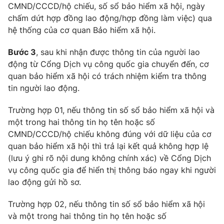
CMND/CCCD/hộ chiếu, số sổ bảo hiểm xã hội, ngày
Photo
Infographic
chấm dứt hợp đồng lao động/hợp đồng làm việc) qua
hệ thống của cơ quan Bảo hiểm xã hội.
Video
Shorts video
Bước 3
, sau khi nhận được thông tin của người lao
động từ Cổng Dịch vụ công quốc gia chuyển đến, cơ
VTV Money
VTV Thể thao
quan bảo hiểm xã hội có trách nhiệm kiểm tra thông
tin người lao động.
VTV Sức khoẻ
Bất động sản
Trường hợp 01, nếu thông tin số sổ bảo hiểm xã hội và
một trong hai thông tin họ tên hoặc số
Thị trường 24h
Tấm lòng Việt
CMND/CCCD/hộ chiếu không đúng với dữ liệu của cơ
quan bảo hiểm xã hội thì trả lại kết quả không hợp lệ
(lưu ý ghi rõ nội dung không chính xác) về Cổng Dịch
VTV4
Vươn mình bằng AI
vụ công quốc gia để hiển thị thông báo ngay khi người
lao động gửi hồ sơ.
VTV9
VTV8
Trường hợp 02, nếu thông tin số sổ bảo hiểm xã hội
và một trong hai thông tin họ tên hoặc số
Liên hệ tòa soạn
English