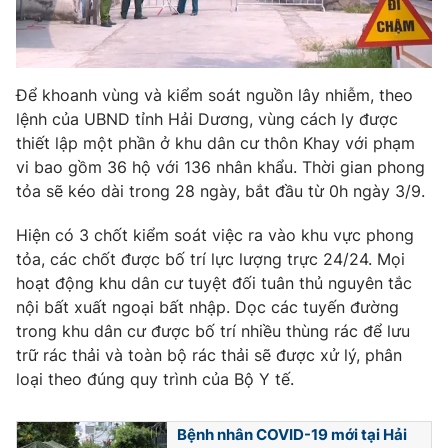
Photo
Infographic
Video
Shorts video
Để khoanh vùng và kiểm soát nguồn lây nhiễm, theo
lệnh của UBND tỉnh Hải Dương, vùng cách ly được
thiết lập một phần ở khu dân cư thôn Khay với phạm
VTV Money
VTV Thể thao
vi bao gồm 36 hộ với 136 nhân khẩu. Thời gian phong
tỏa sẽ kéo dài trong 28 ngày, bắt đầu từ 0h ngày 3/9.
VTV Sức khoẻ
Bất động sản
Hiện có 3 chốt kiểm soát việc ra vào khu vực phong
tỏa, các chốt được bố trí lực lượng trực 24/24. Mọi
Thị trường 24h
Tấm lòng Việt
hoạt động khu dân cư tuyệt đối tuân thủ nguyên tắc
nội bất xuất ngoại bất nhập. Dọc các tuyến đường
VTV4
Vươn mình bằng AI
trong khu dân cư được bố trí nhiều thùng rác để lưu
trữ rác thải và toàn bộ rác thải sẽ được xử lý, phân
loại theo đúng quy trình của Bộ Y tế.
VTV9
VTV8
Bệnh nhân COVID-19 mới tại Hải
Liên hệ tòa soạn
English