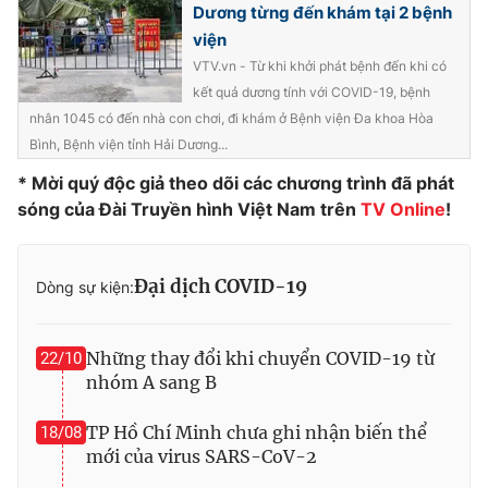
Dương từng đến khám tại 2 bệnh
viện
VTV.vn - Từ khi khởi phát bệnh đến khi có
kết quả dương tính với COVID-19, bệnh
THỜI BÁO VTV
nhân 1045 có đến nhà con chơi, đi khám ở Bệnh viện Đa khoa Hòa
Bình, Bệnh viện tỉnh Hải Dương...
* Mời quý độc giả theo dõi các chương trình đã phát
sóng của Đài Truyền hình Việt Nam trên
TV Online
!
Theo dõi báo trên
Cơ quan chủ quản:
Đài Truyền hình Việt Nam
Đại dịch COVID-19
Dòng sự kiện:
Cơ quan báo chí:
Thời báo VTV
Giấy phép hoạt động báo in và báo điện tử số 483/GP-BTTTT
cấp ngày 29/12/2023
Những thay đổi khi chuyển COVID-19 từ
22/10
nhóm A sang B
Tổng Biên tập:
Vũ Thanh Thủy
Phó Tổng Biên tập:
Nguyễn Thị Mỹ Hạnh, Phạm Quốc Thắng,
TP Hồ Chí Minh chưa ghi nhận biến thể
18/08
Nguyễn Trọng Ninh
mới của virus SARS-CoV-2
Tổng đài VTV:
024.38 355 931 - 024.38 355 932