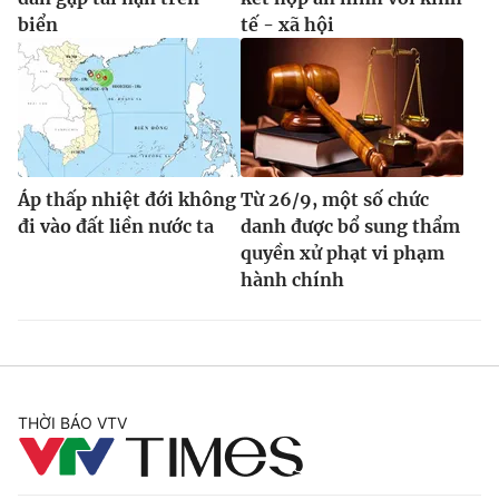
biển
tế - xã hội
Áp thấp nhiệt đới không
Từ 26/9, một số chức
đi vào đất liền nước ta
danh được bổ sung thẩm
quyền xử phạt vi phạm
hành chính
THỜI BÁO VTV