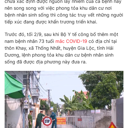
chưa xác định được nguồn lây nhiễm của ca bệnh này
Phim VTV
Giải trí
nên song song với việc phong tỏa khu dân cư nơi
Hậu trường
bệnh nhân sinh sống thì công tác truy vết những người
Điện ảnh
tiếp xúc đang được khẩn trương triển khai.
Đời sống
Nhân vật
Âm nhạc
Trước đó, tối 2/9, sau khi Bộ Y tế công bố thêm một
Du lịch
Khán giả
Giáo dục
Sao
nam bệnh nhân 73 tuổi
mắc COVID-19
có địa chỉ tại
Làm đẹp
Giải sao mai
thôn Khay, xã Thống Nhất, huyện Gia Lộc, tỉnh Hải
Tuyển sinh
Dương, lệnh phong tỏa khu dân cư bệnh nhân sinh
Công nghệ
Chất lượng cuộc sống
sống đã được địa phương này đưa ra.
Học trực tuyến
Hitech Công nghệ tương lai
Giao lưu trực tuyến
Sản phẩm
Lịch phát sóng
Thị trường
Tư vấn
Chuyên mục khác
Emagazine
Podcast