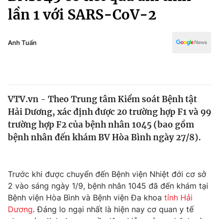
Chính trị
lần 1 với SARS-CoV-2
Truyền hình
Văn hóa - Giải trí
Xã hội
Y tế
Anh Tuấn
Đời sống
Pháp luật
Công nghệ
Giáo dục
Y tế
VTV.vn - Theo Trung tâm Kiểm soát Bệnh tật
Hải Dương, xác định được 20 trường hợp F1 và 99
Thế giới
trường hợp F2 của bệnh nhân 1045 (bao gồm
Tin tức
bệnh nhân đến khám BV Hòa Bình ngày 27/8).
Kinh tế
Thế giới đó đây
Tài chính
Dữ liệu và đời sống
Trước khi được chuyển đến Bệnh viện Nhiệt đới cơ sở
Câu chuyện quốc tế
Thị trường
2 vào sáng ngày 1/9, bệnh nhân 1045 đã đến khám tại
Bệnh viện Hòa Bình và Bệnh viện Đa khoa
tỉnh Hải
Truyền hình
Góc doanh nghiệp
Dương
. Đáng lo ngại nhất là hiện nay cơ quan y tế