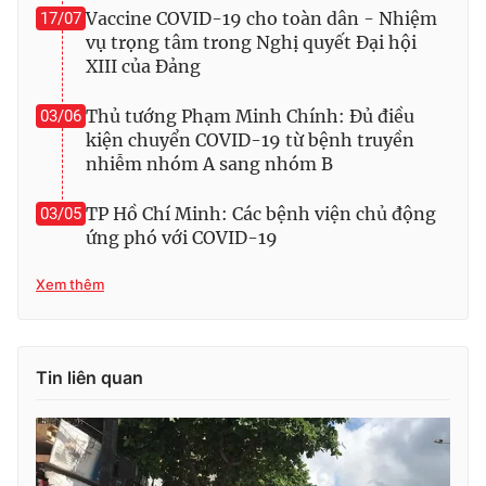
Ðiện thoại Thời báo VTV:
024.66 897 897
Vaccine COVID-19 cho toàn dân - Nhiệm
17/07
vụ trọng tâm trong Nghị quyết Đại hội
Email:
toasoan@vtv.vn
XIII của Đảng
Liên hệ quảng cáo:
024-7300.7108
Thủ tướng Phạm Minh Chính: Đủ điều
03/06
kiện chuyển COVID-19 từ bệnh truyền
nhiễm nhóm A sang nhóm B
TP Hồ Chí Minh: Các bệnh viện chủ động
03/05
ứng phó với COVID-19
Xem thêm
Tin liên quan
® Cấm sao chép dưới mọi hình thức nếu không có sự chấp
thuận bằng văn bản. Ghi rõ nguồn VTV.vn khi phát hành lại
thông tin từ website này.