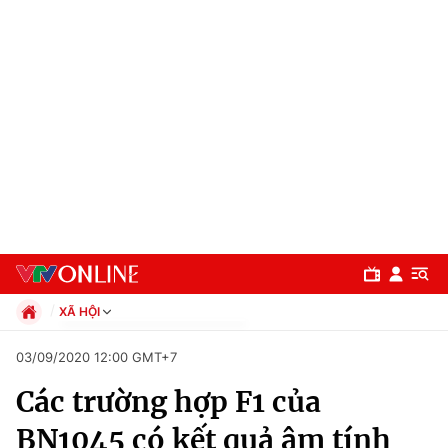
XÃ HỘI
Chính trị
03/09/2020 12:00 GMT+7
Xã hội
Các trường hợp F1 của
Pháp luật
Chuyên mục
Kinh tế
BN1045 có kết quả âm tính
Thể thao