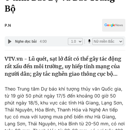
Chính trị
Bộ
Truyền hình
Văn hóa - Giải trí
Xã hội
Y tế
P.N
Đời sống
Pháp luật
Công nghệ
Nghe đọc bài
4:00
Giáo dục
Y tế
VTV.vn - Lũ quét, sạt lở đất có thể gây tác động
rất xấu đến môi trường, uy hiếp tính mạng của
Thế giới
người dân; gây tắc nghẽn giao thông cục bộ...
Tin tức
Kinh tế
Theo Trung tâm Dự báo khí tượng thủy văn Quốc gia,
Thế giới đó đây
từ 19 giờ 50 phút ngày 17/5 đến khoảng 00 giờ 50
Tài chính
Dữ liệu và đời sống
phút ngày 18/5, khu vực các tỉnh Hà Giang, Lạng Sơn,
Câu chuyện quốc tế
Thị trường
Thái Nguyên, Hòa Bình, Thanh Hóa và Nghệ An tiếp
tục có mưa với lượng mưa phổ biến như Hà Giang,
Truyền hình
Góc doanh nghiệp
Lạng Sơn, Thái Nguyên, Hòa Bình từ 20-50 mm, có nơi