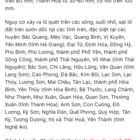
trên 80 mm; Thanh Hóa từ 30-60 mm, có nơi trên 100
Phim VTV
Giải trí
mm.
Hậu trường
Điện ảnh
Nguy cơ xảy ra lũ quét trên các sông, suối nhỏ, sạt lở
Đời sống
Nhân vật
đất trên sườn dốc tại các tỉnh trên, đặc biệt tại các
Âm nhạc
huyện: Bắc Quang, Mèo Vạc, Quang Bình, Vị Xuyên,
Du lịch
Khán giả
Giáo dục
Yên Minh (tỉnh Hà Giang); Đại Từ, Định Hóa, Đồng Hỷ,
Sao
Làm đẹp
Giải sao mai
Phú Bình, Phú Lương, thành phố Phổ Yên, thành phố
Tuyển sinh
Sông Công, thành phố Thái Nguyên, Võ Nhai (tỉnh Thái
Công nghệ
Chất lượng cuộc sống
Nguyên); Bắc Sơn, Chi Lăng, Hữu Lũng, Văn Quan (tỉnh
Học trực tuyến
Hitech Công nghệ tương lai
Lạng Sơn); Cao Phong, Đà Bắc, Kim Bôi, Lạc Sơn, Lạc
Giao lưu trực tuyến
Thủy, Lương Sơn, Mai Châu, Tân Lạc, thành phố Hòa
Sản phẩm
Bình, Yên Thủy (tỉnh Hòa Bình); Bá Thước, Lang Chánh,
Như Thanh, Như Xuân, Quan Hóa, Quan Sơn, Thường
Lịch phát sóng
Thị trường
Xuân (tỉnh Thanh Hóa); Anh Sơn, Con Cuông, Đô
Tư vấn
Lương, Kỳ Sơn, Nghĩa Đàn, Quế Phong, Quỳ Hợp, Tân
Kỳ, Tương Dương, thị xã Thái Hoà, Yên Thành (tỉnh
Chuyên mục khác
Nghệ An).
Emagazine
Podcast