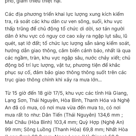
phó, giảm thiểu thiệt hại.
Ðiện thoại Thời báo VTV:
024.66 897 897
Email:
toasoan@vtv.vn
Các địa phương triển khai lực lượng xung kích kiểm
Liên hệ quảng cáo:
024-7300.7108
tra, rà soát các khu dân cư ven sông, suối, khu vực
thấp trũng để chủ động tổ chức di dời, sơ tán người
dân ở khu vực có nguy cơ cao xảy ra ngập lụt sâu, lũ
quét, sạt lở đất; tổ chức lực lượng sẵn sàng kiểm soát,
hướng dẫn giao thông, cắm biển cảnh báo, nhất là qua
các ngầm, tràn, khu vực ngập sâu, nước chảy xiết; chủ
động bố trí lực lượng, vật tư, phương tiện để khắc
phục sự cố, đảm bảo giao thông thông suốt trên các
trục giao thông chính khi xảy ra mưa lớn...
Từ 15 giờ đến 18 giờ 17/5, khu vực các tỉnh Hà Giang,
Lạng Sơn, Thái Nguyên, Hòa Bình, Thanh Hóa và Nghệ
® Cấm sao chép dưới mọi hình thức nếu không có sự chấp
An đã có mưa, có nơi mưa vừa đến mưa to, có nơi
thuận bằng văn bản. Ghi rõ nguồn VTV.vn khi phát hành lại
mưa rất to như: Dân Tiến (Thái Nguyên) 134,6 mm ;
thông tin từ website này.
Mai Châu (Hòa Bình) 103,4 mm; Quỳ Hợp (Nghệ An)
99 mm; Sông Luồng (Thanh Hóa) 69,8 mm; Nhất Hòa