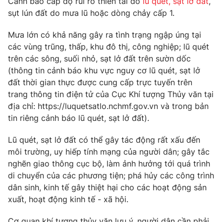
Cảnh báo cấp độ rủi ro thiên tai do
lũ quét, sạt lở đất
,
sụt lún đất do mưa lũ hoặc dòng chảy cấp 1.
Photo
Infographic
Mưa lớn có khả năng gây ra tình trạng ngập úng tại
Video
Shorts video
các vùng trũng, thấp, khu đô thị, công nghiệp; lũ quét
trên các sông, suối nhỏ, sạt lở đất trên sườn dốc
(thông tin cảnh báo khu vực nguy cơ lũ quét, sạt lở
VTV Money
VTV Thể thao
đất thời gian thực được cung cấp trực tuyến trên
trang thông tin điện tử của Cục Khí tượng Thủy văn tại
VTV Sức khoẻ
Bất động sản
địa chỉ: https://luquetsatlo.nchmf.gov.vn và trong bản
tin riêng cảnh báo lũ quét, sạt lở đất).
Thị trường 24h
Tấm lòng Việt
Lũ quét, sạt lở đất có thể gây tác động rất xấu đến
môi trường, uy hiếp tính mạng của người dân; gây tắc
VTV4
Vươn mình bằng AI
nghẽn giao thông cục bộ, làm ảnh hưởng tới quá trình
di chuyển của các phương tiện; phá hủy các công trình
dân sinh, kinh tế gây thiệt hại cho các hoạt động sản
VTV9
VTV8
xuất, hoạt động kinh tế - xã hội.
Liên hệ tòa soạn
English
Cơ quan khí tượng thủy văn lưu ý, người dân cần phải