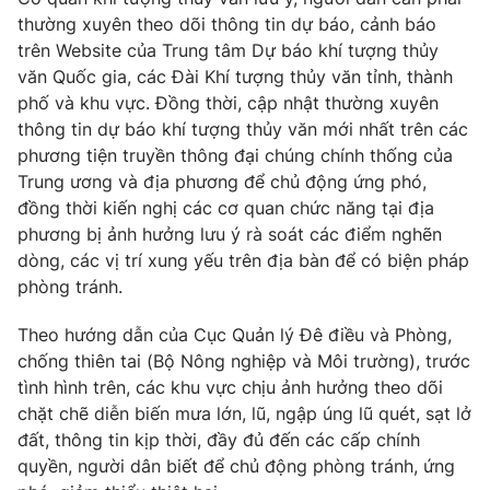
thường xuyên theo dõi thông tin dự báo, cảnh báo
trên Website của Trung tâm Dự báo khí tượng thủy
văn Quốc gia, các Đài Khí tượng thủy văn tỉnh, thành
phố và khu vực. Đồng thời, cập nhật thường xuyên
THỜI BÁO VTV
thông tin dự báo khí tượng thủy văn mới nhất trên các
phương tiện truyền thông đại chúng chính thống của
Trung ương và địa phương để chủ động ứng phó,
đồng thời kiến nghị các cơ quan chức năng tại địa
Theo dõi báo trên
phương bị ảnh hưởng lưu ý rà soát các điểm nghẽn
dòng, các vị trí xung yếu trên địa bàn để có biện pháp
Cơ quan chủ quản:
Đài Truyền hình Việt Nam
phòng tránh.
Cơ quan báo chí:
Thời báo VTV
Theo hướng dẫn của Cục Quản lý Đê điều và Phòng,
Giấy phép hoạt động báo in và báo điện tử số 483/GP-BTTTT
cấp ngày 29/12/2023
chống thiên tai (Bộ Nông nghiệp và Môi trường), trước
tình hình trên, các khu vực chịu ảnh hưởng theo dõi
Tổng Biên tập:
Vũ Thanh Thủy
chặt chẽ diễn biến mưa lớn, lũ, ngập úng lũ quét, sạt lở
Phó Tổng Biên tập:
Nguyễn Thị Mỹ Hạnh, Phạm Quốc Thắng,
đất, thông tin kịp thời, đầy đủ đến các cấp chính
Nguyễn Trọng Ninh
quyền, người dân biết để chủ động phòng tránh, ứng
Tổng đài VTV:
024.38 355 931 - 024.38 355 932