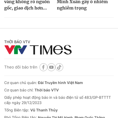
vàng không rõ nguồn
Minh Xuân gây ô nhiễm
gốc, giao dịch hơn...
nghiêm trọng
THỜI BÁO VTV
Theo dõi báo trên
Cơ quan chủ quản:
Đài Truyền hình Việt Nam
Cơ quan báo chí:
Thời báo VTV
Giấy phép hoạt động báo in và báo điện tử số 483/GP-BTTTT
cấp ngày 29/12/2023
Tổng Biên tập:
Vũ Thanh Thủy
Phó Tổng Biên tập:
Nguyễn Thị Mỹ Hạnh, Phạm Quốc Thắng,