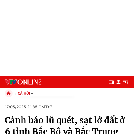
XÃ HỘI
Chính trị
17/05/2025 21:35 GMT+7
Xã hội
Cảnh báo lũ quét, sạt lở đất ở
Pháp luật
Chuyên mục
Kinh tế
6 tỉnh Bắc Bộ và Bắc Trung
Thể thao