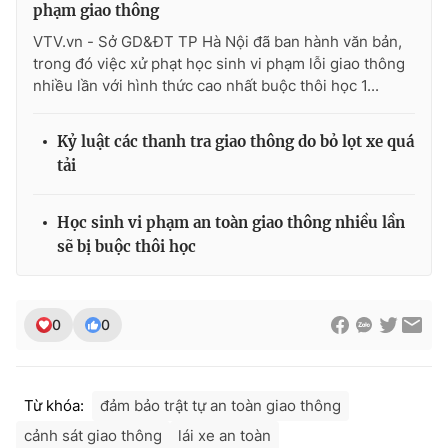
phạm giao thông
Photo
Infographic
VTV.vn - Sở GD&ĐT TP Hà Nội đã ban hành văn bản,
trong đó việc xử phạt học sinh vi phạm lỗi giao thông
nhiều lần với hình thức cao nhất buộc thôi học 1...
Video
Shorts video
Kỷ luật các thanh tra giao thông do bỏ lọt xe quá
VTV Money
VTV Thể thao
tải
VTV Sức khoẻ
Bất động sản
Học sinh vi phạm an toàn giao thông nhiều lần
sẽ bị buộc thôi học
Thị trường 24h
Tấm lòng Việt
VTV4
Vươn mình bằng AI
0
0
VTV9
VTV8
Từ khóa:
đảm bảo trật tự an toàn giao thông
cảnh sát giao thông
lái xe an toàn
Liên hệ tòa soạn
English