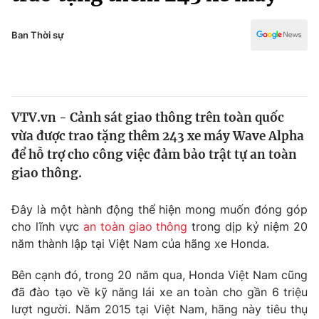
Chính trị
Truyền hình
Văn hóa - Giải trí
Ban Thời sự
Xã hội
Y tế
Đời sống
Pháp luật
Công nghệ
Giáo dục
VTV.vn - Cảnh sát giao thông trên toàn quốc
Y tế
vừa được trao tặng thêm 243 xe máy Wave Alpha
để hỗ trợ cho công việc đảm bảo trật tự an toàn
Thế giới
giao thông.
Tin tức
Đây là một hành động thể hiện mong muốn đóng góp
Kinh tế
cho lĩnh vực
an toàn giao thông
trong dịp kỷ niệm 20
Thế giới đó đây
Tài chính
năm thành lập tại Việt Nam của hãng xe Honda.
Dữ liệu và đời sống
Câu chuyện quốc tế
Thị trường
Bên cạnh đó, trong 20 năm qua, Honda Việt Nam cũng
đã đào tạo về kỹ năng lái xe an toàn cho gần 6 triệu
Truyền hình
Góc doanh nghiệp
lượt người. Năm 2015 tại Việt Nam, hãng này tiêu thụ