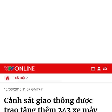
XÃ HỘI
Chính trị
16/03/2016 11:07 GMT+7
Xã hội
Cảnh sát giao thông được
Pháp luật
Chuyên mục
Kinh tế
trao tặng thêm 243 xe máy
Thể thao