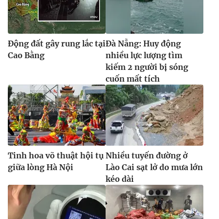
Ðiện thoại Thời báo VTV:
024.66 897 897
Email:
toasoan@vtv.vn
Liên hệ quảng cáo:
024-7300.7108
Động đất gây rung lắc tại
Đà Nẵng: Huy động
Cao Bằng
nhiều lực lượng tìm
kiếm 2 người bị sóng
cuốn mất tích
Tinh hoa võ thuật hội tụ
Nhiều tuyến đường ở
giữa lòng Hà Nội
Lào Cai sạt lở do mưa lớn
® Cấm sao chép dưới mọi hình thức nếu không có sự chấp
kéo dài
thuận bằng văn bản. Ghi rõ nguồn VTV.vn khi phát hành lại
thông tin từ website này.