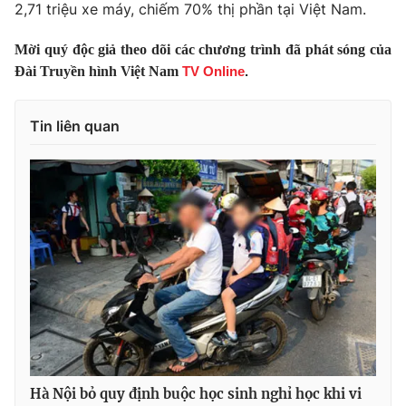
Phim VTV
2,71 triệu xe máy, chiếm 70% thị phần tại Việt Nam.
Giải trí
Hậu trường
Mời quý độc giả theo dõi các chương trình đã phát sóng của
Điện ảnh
Đời sống
Đài Truyền hình Việt Nam
TV Online
.
Nhân vật
Âm nhạc
Du lịch
Khán giả
Giáo dục
Tin liên quan
Sao
Làm đẹp
Giải sao mai
Tuyển sinh
Công nghệ
Chất lượng cuộc sống
Học trực tuyến
Hitech Công nghệ tương lai
Giao lưu trực tuyến
Sản phẩm
Lịch phát sóng
Thị trường
Tư vấn
Chuyên mục khác
Emagazine
Podcast
Hà Nội bỏ quy định buộc học sinh nghỉ học khi vi