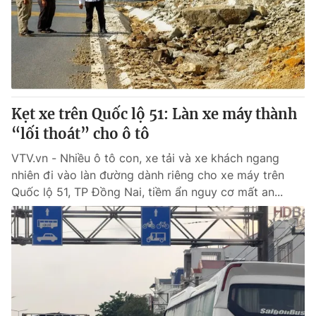
Giao lưu trực tuyến
Sản phẩm
Lịch phát sóng
Thị trường
Tư vấn
Chuyên mục khác
Kẹt xe trên Quốc lộ 51: Làn xe máy thành
Emagazine
Podcast
“lối thoát” cho ô tô
VTV.vn - Nhiều ô tô con, xe tải và xe khách ngang
Photo
Infographic
nhiên đi vào làn đường dành riêng cho xe máy trên
Quốc lộ 51, TP Đồng Nai, tiềm ẩn nguy cơ mất an...
Video
Shorts video
VTV Money
VTV Thể thao
VTV Sức khoẻ
Bất động sản