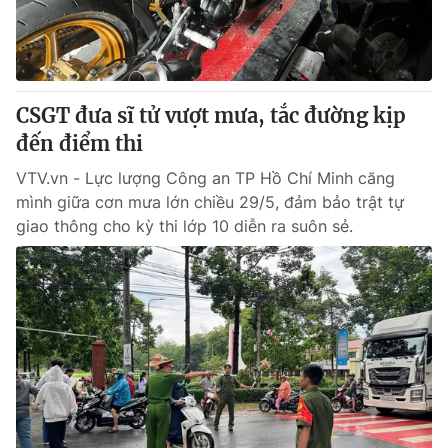
Giấy phép hoạt động báo in và báo điện tử số 483/GP-BTTTT
cấp ngày 29/12/2023
Tổng Biên tập:
Vũ Thanh Thủy
Phó Tổng Biên tập:
Nguyễn Thị Mỹ Hạnh, Phạm Quốc Thắng,
CSGT đưa sĩ tử vượt mưa, tắc đường kịp
Nguyễn Trọng Ninh
Tổng đài VTV:
đến điểm thi
024.38 355 931 - 024.38 355 932
Ðiện thoại Thời báo VTV:
024.66 897 897
VTV.vn - Lực lượng Công an TP Hồ Chí Minh căng
Email:
toasoan@vtv.vn
mình giữa cơn mưa lớn chiều 29/5, đảm bảo trật tự
Liên hệ quảng cáo:
024-7300.7108
giao thông cho kỳ thi lớp 10 diễn ra suôn sẻ.