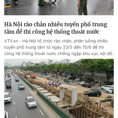
® Cấm sao chép dưới mọi hình thức nếu không có sự chấp
thuận bằng văn bản. Ghi rõ nguồn VTV.vn khi phát hành lại
Hà Nội rào chắn nhiều tuyến phố trung
thông tin từ website này.
tâm để thi công hệ thống thoát nước
VTV.vn - Hà Nội tổ chức rào chắn, phân luồng nhiều
tuyến phố trung tâm từ ngày 23/5 đến 15/6 để thi
công hệ thống thoát nước chống ngập khu vực nội đô.