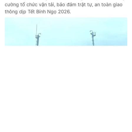
cường tổ chức vận tải, bảo đảm trật tự, an toàn giao
thông dịp Tết Bính Ngọ 2026.
Tin mới
Video
Live
Emagazine
Trang chủ
Đề xuất dừng hoạt động của Ủy ban An
toàn giao thông Quốc gia
VTV.vn - Bộ Xây dựng đề xuất bãi bỏ Quyết định
22/2017/QĐ-TTg, dừng hoạt động Ủy ban An toàn