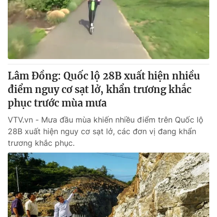
Tin tức
Kinh tế
Thế giới đó đây
Tài chính
Dữ liệu và đời sống
Câu chuyện quốc tế
Thị trường
Lâm Đồng: Quốc lộ 28B xuất hiện nhiều
Truyền hình
Góc doanh nghiệp
điểm nguy cơ sạt lở, khẩn trương khắc
Phim VTV
phục trước mùa mưa
Giải trí
Hậu trường
VTV.vn - Mưa đầu mùa khiến nhiều điểm trên Quốc lộ
Điện ảnh
28B xuất hiện nguy cơ sạt lở, các đơn vị đang khẩn
Đời sống
Nhân vật
trương khắc phục.
Âm nhạc
Du lịch
Khán giả
Giáo dục
Sao
Làm đẹp
Giải sao mai
Tuyển sinh
Công nghệ
Chất lượng cuộc sống
Học trực tuyến
Hitech Công nghệ tương lai