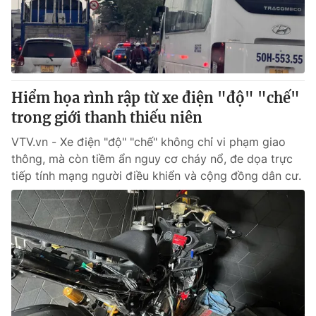
Thị trường 24h
Tấm lòng Việt
VTV4
Vươn mình bằng AI
VTV9
VTV8
Hiểm họa rình rập từ xe điện "độ" "chế"
trong giới thanh thiếu niên
Liên hệ tòa soạn
English
VTV.vn - Xe điện "độ" "chế" không chỉ vi phạm giao
thông, mà còn tiềm ẩn nguy cơ cháy nổ, đe dọa trực
tiếp tính mạng người điều khiển và cộng đồng dân cư.
THỜI BÁO VTV
Theo dõi báo trên
Cơ quan chủ quản:
Đài Truyền hình Việt Nam
Cơ quan báo chí:
Thời báo VTV