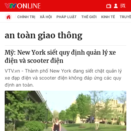
CHÍNH TRỊ
XÃ HỘI
PHÁP LUẬT
THẾ GIỚI
KINH TẾ
TRUYỀ
an toàn giao thông
Chuyên mục
Mỹ: New York siết quy định quản lý xe
Chính trị
điện và scooter điện
VTV.vn - Thành phố New York đang siết chặt quản lý
Xã hội
xe đạp điện và scooter điện không đáp ứng các quy
định an toàn.
Pháp luật
Y tế
Thế giới