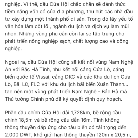
nghiệp. Vì thế, cầu Cửa Hội chắc chắn sẽ đánh thức
tiềm năng vốn có của địa phương, thu hút các nhà đầu
tư xây dựng một thành phố di sản. Trong đó lấy yếu tố
văn hóa làm cốt lõi, ngành du lịch và dịch vụ làm mũi
THỜI BÁO VTV
nhọn. Những vùng phụ cận còn lại sẽ tập trung cho
phát triển nông nghiệp sạch, chất lượng cao và công
nghiệp.
Theo dõi báo trên
Ngoài ra, cầu Cửa Hội cũng sẽ kết nối vùng Nam Nghệ
An với Bắc Hà Tĩnh, như kết nối cảng Cửa Lò, cảng
biển quốc tế Vissai, cảng DKC và các Khu du lịch Cửa
Cơ quan chủ quản:
Đài Truyền hình Việt Nam
Lò, Bãi Lữ, FLC với khu du lịch bãi biển Xuân Thành…
Cơ quan báo chí:
Thời báo VTV
tạo nên một vùng phát triển Nam Nghệ - Bắc Hà mà
Giấy phép hoạt động báo in và báo điện tử số 483/GP-BTTTT
Thủ tướng Chính phủ đã ký quyết định quy hoạch.
cấp ngày 29/12/2023
Tổng Biên tập:
Vũ Thanh Thủy
Phần cầu chính Cửa Hội dài 1,728km, bề rộng cầu
Phó Tổng Biên tập:
Nguyễn Thị Mỹ Hạnh, Phạm Quốc Thắng,
chính 18,5m và bề rộng cầu dẫn 16m. Tĩnh không
Nguyễn Trọng Ninh
thông thuyền đáp ứng cho tàu biển có tải trọng đến
Tổng đài VTV:
024.38 355 931 - 024.38 355 932
2.000 DWT, khổ giới hạn thông thuyền 120m x 20,5m,