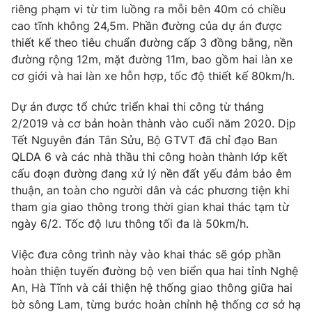
Ðiện thoại Thời báo VTV:
024.66 897 897
riêng phạm vi từ tim luồng ra mỗi bên 40m có chiều
cao tĩnh không 24,5m. Phần đường của dự án được
Email:
toasoan@vtv.vn
thiết kế theo tiêu chuẩn đường cấp 3 đồng bằng, nền
Liên hệ quảng cáo:
024-7300.7108
đường rộng 12m, mặt đường 11m, bao gồm hai làn xe
cơ giới và hai làn xe hỗn hợp, tốc độ thiết kế 80km/h.
Dự án được tổ chức triển khai thi công từ tháng
2/2019 và cơ bản hoàn thành vào cuối năm 2020. Dịp
Tết Nguyên đán Tân Sửu, Bộ GTVT đã chỉ đạo Ban
QLDA 6 và các nhà thầu thi công hoàn thành lớp kết
cấu đoạn đường đang xử lý nền đất yếu đảm bảo êm
thuận, an toàn cho người dân và các phương tiện khi
tham gia giao thông trong thời gian khai thác tạm từ
ngày 6/2. Tốc độ lưu thông tối đa là 50km/h.
® Cấm sao chép dưới mọi hình thức nếu không có sự chấp
Việc đưa công trình này vào khai thác sẽ góp phần
thuận bằng văn bản. Ghi rõ nguồn VTV.vn khi phát hành lại
hoàn thiện tuyến đường bộ ven biển qua hai tỉnh Nghệ
thông tin từ website này.
An, Hà Tĩnh và cải thiện hệ thống giao thông giữa hai
bờ sông Lam, từng bước hoàn chỉnh hệ thống cơ sở hạ