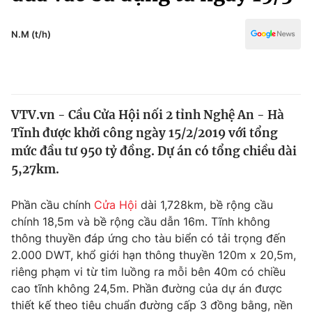
Chính trị
Truyền hình
Văn hóa - Giải trí
N.M (t/h)
Xã hội
Y tế
Đời sống
Pháp luật
Công nghệ
Giáo dục
VTV.vn - Cầu Cửa Hội nối 2 tỉnh Nghệ An - Hà
Y tế
Tĩnh được khởi công ngày 15/2/2019 với tổng
mức đầu tư 950 tỷ đồng. Dự án có tổng chiều dài
Thế giới
5,27km.
Tin tức
Phần cầu chính
Cửa Hội
dài 1,728km, bề rộng cầu
Kinh tế
chính 18,5m và bề rộng cầu dẫn 16m. Tĩnh không
Thế giới đó đây
Tài chính
thông thuyền đáp ứng cho tàu biển có tải trọng đến
Dữ liệu và đời sống
Câu chuyện quốc tế
2.000 DWT, khổ giới hạn thông thuyền 120m x 20,5m,
Thị trường
riêng phạm vi từ tim luồng ra mỗi bên 40m có chiều
Truyền hình
cao tĩnh không 24,5m. Phần đường của dự án được
Góc doanh nghiệp
thiết kế theo tiêu chuẩn đường cấp 3 đồng bằng, nền