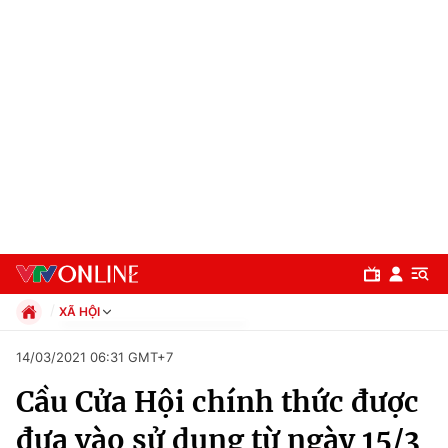
XÃ HỘI
Chính trị
14/03/2021 06:31 GMT+7
Xã hội
Cầu Cửa Hội chính thức được
Pháp luật
Chuyên mục
Kinh tế
đưa vào sử dụng từ ngày 15/3
Thể thao