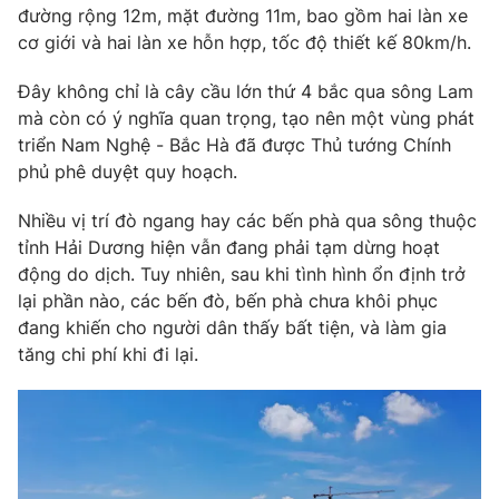
Phim VTV
đường rộng 12m, mặt đường 11m, bao gồm hai làn xe
Giải trí
cơ giới và hai làn xe hỗn hợp, tốc độ thiết kế 80km/h.
Hậu trường
Điện ảnh
Đời sống
Đây không chỉ là cây cầu lớn thứ 4 bắc qua sông Lam
Nhân vật
Âm nhạc
mà còn có ý nghĩa quan trọng, tạo nên một vùng phát
Du lịch
Khán giả
triển Nam Nghệ - Bắc Hà đã được Thủ tướng Chính
Giáo dục
Sao
phủ phê duyệt quy hoạch.
Làm đẹp
Giải sao mai
Tuyển sinh
Công nghệ
Nhiều vị trí đò ngang hay các bến phà qua sông thuộc
Chất lượng cuộc sống
Học trực tuyến
tỉnh Hải Dương hiện vẫn đang phải tạm dừng hoạt
Hitech Công nghệ tương lai
động do dịch. Tuy nhiên, sau khi tình hình ổn định trở
Giao lưu trực tuyến
lại phần nào, các bến đò, bến phà chưa khôi phục
Sản phẩm
đang khiến cho người dân thấy bất tiện, và làm gia
Lịch phát sóng
Thị trường
tăng chi phí khi đi lại.
Tư vấn
Chuyên mục khác
Emagazine
Podcast