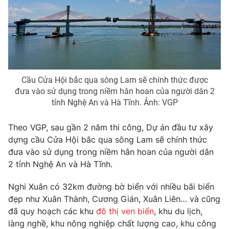
Photo
Infographic
Video
Shorts video
VTV Money
VTV Thể thao
Cầu Cửa Hội bắc qua sông Lam sẽ chính thức được
đưa vào sử dụng trong niềm hân hoan của người dân 2
tỉnh Nghệ An và Hà Tĩnh. Ảnh: VGP
VTV Sức khoẻ
Bất động sản
Theo VGP, sau gần 2 năm thi công, Dự án đầu tư xây
Thị trường 24h
Tấm lòng Việt
dựng cầu Cửa Hội bắc qua sông Lam sẽ chính thức
đưa vào sử dụng trong niềm hân hoan của người dân
2 tỉnh Nghệ An và Hà Tĩnh.
VTV4
Vươn mình bằng AI
Nghi Xuân có 32km đường bờ biển với nhiều bãi biển
VTV9
VTV8
đẹp như Xuân Thành, Cương Gián, Xuân Liên… và cũng
đã quy hoạch các khu
đô thị ven biển
, khu du lịch,
làng nghề, khu nông nghiệp chất lượng cao, khu công
Liên hệ tòa soạn
English