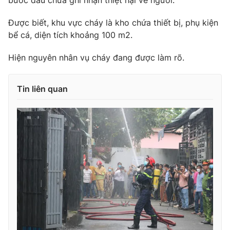
bước đầu chưa ghi nhận thiệt hại về người.
Photo
Infographic
Được biết, khu vực cháy là kho chứa thiết bị, phụ kiện
bể cá, diện tích khoảng 100 m2.
Video
Shorts video
Hiện nguyên nhân vụ cháy đang được làm rõ.
VTV Money
VTV Thể thao
Tin liên quan
VTV Sức khoẻ
Bất động sản
Thị trường 24h
Tấm lòng Việt
VTV4
Vươn mình bằng AI
VTV9
VTV8
Liên hệ tòa soạn
English