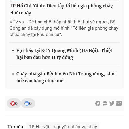
TP Hồ Chí Minh: Diễn tập tổ liên gia phòng cháy
chữa cháy
VTV.vn - Để hạn chế thấp nhất thiệt hại về người, Bộ
THỜI BÁO VTV
Công an đã xây dựng mô hình "Tổ liên gia phòng cháy
chữa cháy tại khu dân cư".
Vụ cháy tại KCN Quang Minh (Hà Nội): Thiệt
Theo dõi báo trên
hại ban đầu hơn 11 tỷ đồng
Cơ quan chủ quản:
Đài Truyền hình Việt Nam
Cháy nhà gần Bệnh viện Nhi Trung ương, khói
Cơ quan báo chí:
Thời báo VTV
bốc cao hàng chục mét
Giấy phép hoạt động báo in và báo điện tử số 483/GP-BTTTT
cấp ngày 29/12/2023
Tổng Biên tập:
Vũ Thanh Thủy
0
0
Phó Tổng Biên tập:
Nguyễn Thị Mỹ Hạnh, Phạm Quốc Thắng,
Nguyễn Trọng Ninh
Tổng đài VTV:
024.38 355 931 - 024.38 355 932
Từ khóa:
TP Hà Nội
nguyên nhân vụ cháy