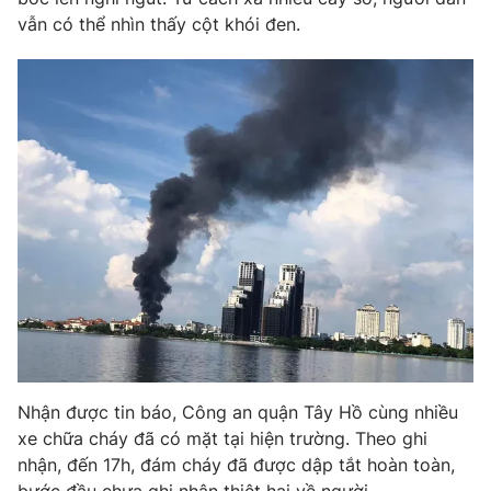
Phim VTV
Giải trí
vẫn có thể nhìn thấy cột khói đen.
Hậu trường
Điện ảnh
Đời sống
Nhân vật
Âm nhạc
Du lịch
Khán giả
Giáo dục
Sao
Làm đẹp
Giải sao mai
Tuyển sinh
Công nghệ
Chất lượng cuộc sống
Học trực tuyến
Hitech Công nghệ tương lai
Giao lưu trực tuyến
Sản phẩm
Lịch phát sóng
Thị trường
Tư vấn
Nhận được tin báo, Công an quận Tây Hồ cùng nhiều
Chuyên mục khác
xe chữa cháy đã có mặt tại hiện trường. Theo ghi
Emagazine
Podcast
nhận, đến 17h, đám cháy đã được dập tắt hoàn toàn,