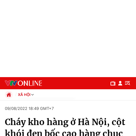
XÃ HỘI
Chính trị
09/08/2022 18:49 GMT+7
Xã hội
Cháy kho hàng ở Hà Nội, cột
Pháp luật
Chuyên mục
Kinh tế
khói đen bốc cao hàng chục
Thể thao