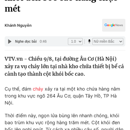
Chính trị
mét
Truyền hình
Văn hóa - Giải trí
Xã hội
Y tế
Khánh Nguyễn
Đời sống
Pháp luật
Công nghệ
Nghe đọc bài
0:46
Giáo dục
Y tế
VTV.vn - Chiều 9/8, tại đường Âu Cơ (Hà Nội)
xảy ra vụ cháy lớn tại nhà kho chứa thiết bị bể cá
Thế giới
cảnh tạo thành cột khói bốc cao.
Tin tức
Kinh tế
Cụ thể, đám
cháy
xảy ra tại một kho chứa hàng nằm
Thế giới đó đây
trong khu vực ngõ 264 Âu Cơ, quận Tây Hồ, TP Hà
Tài chính
Dữ liệu và đời sống
Nội.
Câu chuyện quốc tế
Thị trường
Thời điểm này, ngọn lửa bùng lên nhanh chóng, khói
Truyền hình
Góc doanh nghiệp
bao trùm khu vực rộng hàng trăm mét. Cột khói đen
bốc lên nghi ngút. Từ cách xa nhiều cây số, người dân