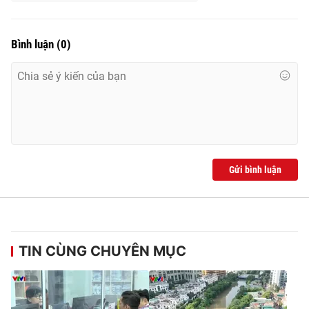
Bình luận
(
0
)
Gửi bình luận
TIN CÙNG CHUYÊN MỤC