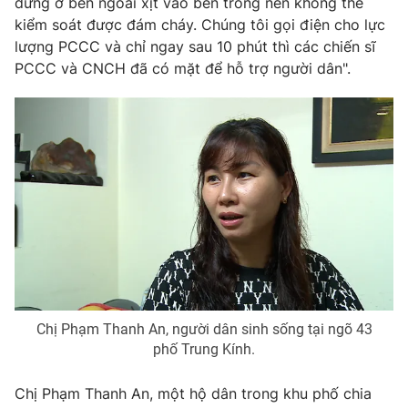
đứng ở bên ngoài xịt vào bên trong nên không thể
Ðiện thoại Thời báo VTV:
024.66 897 897
kiểm soát được đám cháy. Chúng tôi gọi điện cho lực
Email:
toasoan@vtv.vn
lượng PCCC và chỉ ngay sau 10 phút thì các chiến sĩ
Liên hệ quảng cáo:
024-7300.7108
PCCC và CNCH đã có mặt để hỗ trợ người dân".
® Cấm sao chép dưới mọi hình thức nếu không có sự chấp
Chị Phạm Thanh An, người dân sinh sống tại ngõ 43
thuận bằng văn bản. Ghi rõ nguồn VTV.vn khi phát hành lại
phố Trung Kính.
thông tin từ website này.
Chị Phạm Thanh An, một hộ dân trong khu phố chia