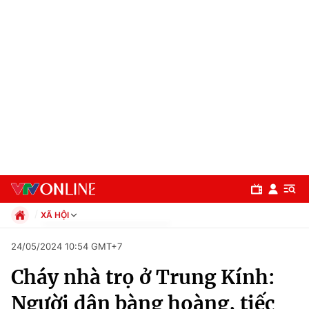
XÃ HỘI
Chính trị
24/05/2024 10:54 GMT+7
Xã hội
Cháy nhà trọ ở Trung Kính:
Pháp luật
Chuyên mục
Kinh tế
Người dân bàng hoàng, tiếc
Thể thao