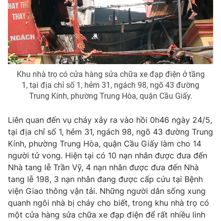
Phim VTV
Giải trí
Hậu trường
Điện ảnh
Đời sống
Nhân vật
Âm nhạc
Du lịch
Khán giả
Giáo dục
Sao
Khu nhà trọ có cửa hàng sửa chữa xe đạp điện ở tầng
Làm đẹp
Giải sao mai
1, tại địa chỉ số 1, hẻm 31, ngách 98, ngõ 43 đường
Tuyển sinh
Công nghệ
Trung Kính, phường Trung Hòa, quận Cầu Giấy.
Chất lượng cuộc sống
Học trực tuyến
Hitech Công nghệ tương lai
Liên quan đến vụ cháy xảy ra vào hồi 0h46 ngày 24/5,
Giao lưu trực tuyến
tại địa chỉ số 1, hẻm 31, ngách 98, ngõ 43 đường Trung
Sản phẩm
Kính, phường Trung Hòa, quận Cầu Giấy làm cho 14
Lịch phát sóng
người tử vong. Hiện tại có 10 nạn nhân được đưa đến
Thị trường
Nhà tang lễ Trần Vỹ, 4 nạn nhân được đưa đến Nhà
Tư vấn
tang lễ 198, 3 nạn nhân đang được cấp cứu tại Bệnh
Chuyên mục khác
viện Giao thông vận tải. Những người dân sống xung
quanh ngôi nhà bị cháy cho biết, trong khu nhà trọ có
Emagazine
Podcast
một cửa hàng sửa chữa xe đạp điện để rất nhiều linh