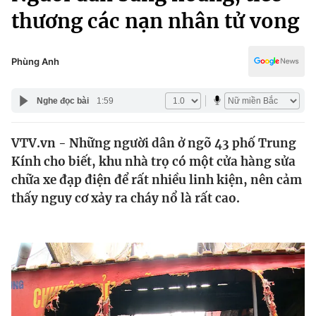
Chính trị
thương các nạn nhân tử vong
Truyền hình
Văn hóa - Giải trí
Xã hội
Y tế
Phùng Anh
Đời sống
Pháp luật
Công nghệ
Nghe đọc bài
1:59
Giáo dục
Y tế
VTV.vn - Những người dân ở ngõ 43 phố Trung
Kính cho biết, khu nhà trọ có một cửa hàng sửa
Thế giới
chữa xe đạp điện để rất nhiều linh kiện, nên cảm
Tin tức
thấy nguy cơ xảy ra cháy nổ là rất cao.
Kinh tế
Thế giới đó đây
Tài chính
Dữ liệu và đời sống
Câu chuyện quốc tế
Thị trường
Truyền hình
Góc doanh nghiệp