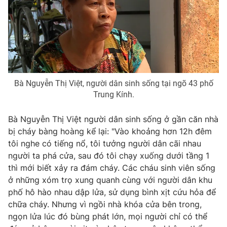
THỜI BÁO VTV
Bà Nguyễn Thị Việt, người dân sinh sống tại ngõ 43 phố
Trung Kính.
Theo dõi báo trên
Bà Nguyễn Thị Việt người dân sinh sống ở gần căn nhà
Cơ quan chủ quản:
Đài Truyền hình Việt Nam
bị cháy bàng hoàng kể lại: "Vào khoảng hơn 12h đêm
Cơ quan báo chí:
Thời báo VTV
tôi nghe có tiếng nổ, tôi tưởng người dân cãi nhau
người ta phá cửa, sau đó tôi chạy xuống dưới tầng 1
Giấy phép hoạt động báo in và báo điện tử số 483/GP-BTTTT
cấp ngày 29/12/2023
thì mới biết xảy ra đám cháy. Các cháu sinh viên sống
ở những xóm trọ xung quanh cùng với người dân khu
Tổng Biên tập:
Vũ Thanh Thủy
phố hô hào nhau dập lửa, sử dụng bình xịt cứu hỏa để
Phó Tổng Biên tập:
Nguyễn Thị Mỹ Hạnh, Phạm Quốc Thắng,
chữa cháy. Nhưng vì ngồi nhà khóa cửa bên trong,
Nguyễn Trọng Ninh
ngọn lửa lúc đó bùng phát lớn, mọi người chỉ có thể
Tổng đài VTV:
024.38 355 931 - 024.38 355 932