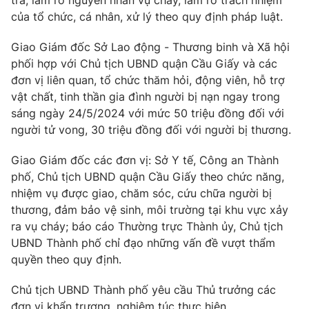
tra, làm rõ nguyên nhân vụ cháy, làm rõ trách nhiệm
của tổ chức, cá nhân, xử lý theo quy định pháp luật.
Giao Giám đốc Sở Lao động - Thương binh và Xã hội
phối hợp với Chủ tịch UBND quận Cầu Giấy và các
đơn vị liên quan, tổ chức thăm hỏi, động viên, hỗ trợ
vật chất, tinh thần gia đình người bị nạn ngay trong
sáng ngày 24/5/2024 với mức 50 triệu đồng đối với
người tử vong, 30 triệu đồng đối với người bị thương.
Giao Giám đốc các đơn vị: Sở Y tế, Công an Thành
phố, Chủ tịch UBND quận Cầu Giấy theo chức năng,
nhiệm vụ được giao, chăm sóc, cứu chữa người bị
thương, đảm bảo vệ sinh, môi trường tại khu vực xảy
ra vụ cháy; báo cáo Thường trực Thành ủy, Chủ tịch
UBND Thành phố chỉ đạo những vấn đề vượt thẩm
quyền theo quy định.
Chủ tịch UBND Thành phố yêu cầu Thủ trưởng các
đơn vị khẩn trương, nghiêm túc thực hiện.