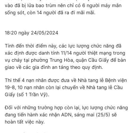
Email:
toasoan@vtv.vn
vào đã bị lửa bao trùm nên chỉ có 6 người máy mắn
Liên hệ quảng cáo:
024-7300.7108
sống sót, còn 14 người đã ra đi mãi mãi.
18:20 ngày 24/05/2024
Tính đến thời điểm này, các lực lượng chức năng đã
xác định được danh tính 11/14 người thiệt mạng trong
vụ cháy tại phường Trung Hòa, quận Cầu Giấy để bàn
giao về các gia đình an táng theo quy định.
Thi thể 4 nạn nhân được đưa về Nhà tang lễ Bệnh viện
19-8, 10 nạn nhân còn lại chuyển về Nhà tang lễ Cầu
® Cấm sao chép dưới mọi hình thức nếu không có sự chấp
Giấy (số 1 Trần Vỹ).
thuận bằng văn bản. Ghi rõ nguồn VTV.vn khi phát hành lại
thông tin từ website này.
Đối với những trường hợp còn lại, lực lượng chức năng
đang tiến hành xác nhận ADN, sáng mai (25/5) sẽ
hoàn tất việc này.