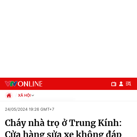
XÃ HỘI
Chính trị
24/05/2024 19:26 GMT+7
Xã hội
Cháy nhà trọ ở Trung Kính:
Pháp luật
Chuyên mục
Kinh tế
Cửa hàng sửa xe không đáp
Thể thao