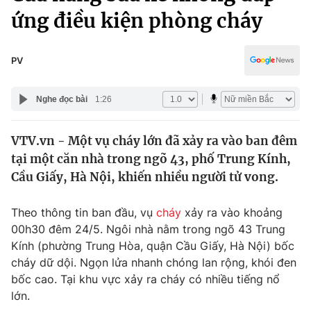
Chính trị
ứng điều kiện phòng cháy
Truyền hình
Văn hóa - Giải trí
Xã hội
Y tế
PV
Đời sống
Pháp luật
Công nghệ
Nghe đọc bài
1:26
Giáo dục
Y tế
VTV.vn - Một vụ cháy lớn đã xảy ra vào ban đêm
tại một căn nhà trong ngõ 43, phố Trung Kính,
Thế giới
Cầu Giấy, Hà Nội, khiến nhiều người tử vong.
Tin tức
Kinh tế
Theo thông tin ban đầu, vụ
cháy
xảy ra vào khoảng
Thế giới đó đây
00h30 đêm 24/5. Ngôi nhà nằm trong ngõ 43 Trung
Tài chính
Dữ liệu và đời sống
Kính (phường Trung Hòa, quận Cầu Giấy, Hà Nội) bốc
Câu chuyện quốc tế
Thị trường
cháy dữ dội. Ngọn lửa nhanh chóng lan rộng, khói đen
bốc cao. Tại khu vực xảy ra cháy có nhiều tiếng nổ
Truyền hình
Góc doanh nghiệp
lớn.