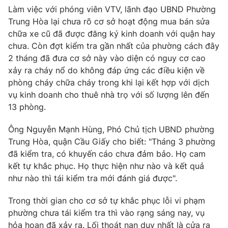
Làm việc với phóng viên VTV, lãnh đạo UBND Phường
Trung Hòa lại chưa rõ cơ sở hoạt động mua bán sửa
chữa xe cũ đã được đăng ký kinh doanh với quận hay
chưa. Còn đợt kiểm tra gần nhất của phường cách đây
THỜI BÁO VTV
2 tháng đã đưa cơ sở này vào diện có nguy cơ cao
xảy ra cháy nổ do không đáp ứng các điều kiện về
Theo dõi báo trên
phòng cháy chữa cháy trong khi lại kết hợp với dịch
vụ kinh doanh cho thuê nhà trọ với số lượng lên đến
13 phòng.
Cơ quan chủ quản:
Đài Truyền hình Việt Nam
Cơ quan báo chí:
Thời báo VTV
Ông Nguyễn Mạnh Hùng, Phó Chủ tịch UBND phường
Giấy phép hoạt động báo in và báo điện tử số 483/GP-BTTTT
Trung Hòa, quận Cầu Giấy cho biết: "Tháng 3 phường
cấp ngày 29/12/2023
đã kiểm tra, có khuyến cáo chưa đảm bảo. Họ cam
Tổng Biên tập:
Vũ Thanh Thủy
kết tự khắc phục. Họ thực hiện như nào và kết quả
Phó Tổng Biên tập:
Nguyễn Thị Mỹ Hạnh, Phạm Quốc Thắng,
như nào thì tái kiểm tra mới đánh giá được".
Nguyễn Trọng Ninh
Trong thời gian cho cơ sở tự khắc phục lỗi vi phạm
Tổng đài VTV:
024.38 355 931 - 024.38 355 932
phường chưa tái kiểm tra thì vào rạng sáng nay, vụ
Ðiện thoại Thời báo VTV:
024.66 897 897
hỏa hoạn đã xảy ra. Lối thoát nạn duy nhất là cửa ra