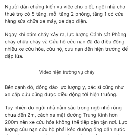
Phim VTV
Giải trí
Người dân chứng kiến vụ việc cho biết, ngôi nhà cho
Hậu trường
thuê trọ có 5 tầng, mỗi tầng 2 phòng, tầng 1 có cửa
Điện ảnh
hàng sửa chữa xe máy, xe đạp điện.
Đời sống
Nhân vật
Âm nhạc
Ngay khi đám cháy xảy ra, lực lượng Cảnh sát Phòng
Du lịch
Khán giả
Giáo dục
cháy chữa cháy và Cứu hộ cứu nạn đã đã điều động
Sao
Làm đẹp
nhiều xe cứu hỏa, cứu hộ, cứu nạn đến hiện trường để
Giải sao mai
Tuyển sinh
dập lửa.
Công nghệ
Chất lượng cuộc sống
Học trực tuyến
Hitech Công nghệ tương lai
Video hiện trường vụ cháy
Giao lưu trực tuyến
Sản phẩm
Bên cạnh đó, đông đảo lực lượng y, bác sĩ cũng như
Lịch phát sóng
xe cấp cứu cũng được điều động tới hiện trường.
Thị trường
Tư vấn
Tuy nhiên do ngôi nhà nằm sâu trong ngõ nhỏ rộng
chưa đến 2m, cách xa mặt đường Trung Kính hơn
Chuyên mục khác
200m nên xe cứu hỏa không thể tiếp cận tận nơi. Lực
Emagazine
Podcast
lượng cứu nạn cứu hộ phải kéo đường ống dẫn nước