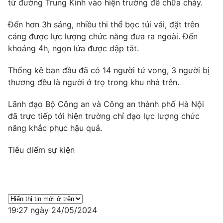
từ đường Trung Kính vào hiện trường để chữa cháy.
Photo
Infographic
Đến hơn 3h sáng, nhiều thi thể bọc túi vải, đặt trên
cáng được lực lượng chức năng đưa ra ngoài. Đến
Video
Shorts video
khoảng 4h, ngọn lửa được dập tắt.
Thống kê ban đầu đã có 14 người tử vong, 3 người bị
VTV Money
VTV Thể thao
thương đều là người ở trọ trong khu nhà trên.
VTV Sức khoẻ
Bất động sản
Lãnh đạo Bộ Công an và Công an thành phố Hà Nội
đã trực tiếp tới hiện trường chỉ đạo lực lượng chức
năng khắc phục hậu quả.
Thị trường 24h
Tấm lòng Việt
Tiêu điểm sự kiện
VTV4
Vươn mình bằng AI
VTV9
VTV8
19:27 ngày 24/05/2024
Liên hệ tòa soạn
English