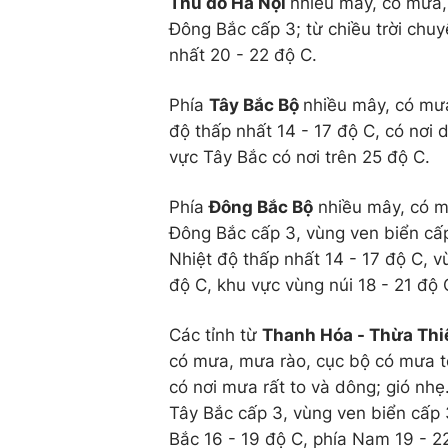
Thủ đô Hà Nội
nhiều mây, có mưa, 
Đông Bắc cấp 3; từ chiều trời chuy
nhất 20 - 22 độ C.
Phía
Tây Bắc Bộ
nhiều mây, có mưa
độ thấp nhất 14 - 17 độ C, có nơi 
vực Tây Bắc có nơi trên 25 độ C.
Phía
Đông Bắc Bộ
nhiều mây, có mư
Đông Bắc cấp 3, vùng ven biển cấp 
Nhiệt độ thấp nhất 14 - 17 độ C, v
độ C, khu vực vùng núi 18 - 21 độ 
Các tỉnh từ
Thanh Hóa - Thừa Thi
có mưa, mưa rào, cục bộ có mưa t
có nơi mưa rất to và dông; gió nhẹ
Tây Bắc cấp 3, vùng ven biển cấp 3
Bắc 16 - 19 độ C, phía Nam 19 - 2