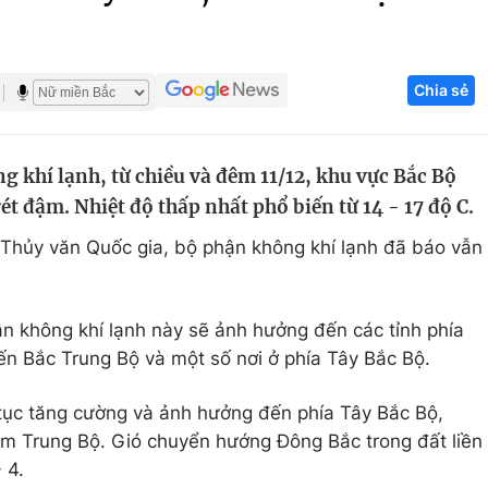
Góc ảnh
Chia sẻ
Giáo dục
Công nghệ
Tuyển sinh
Hitech Công ng
 khí lạnh, từ chiều và đêm 11/12, khu vực Bắc Bộ
Học trực tuyến
Sản phẩm
rét đậm. Nhiệt độ thấp nhất phổ biến từ 14 - 17 độ C.
g
Thị trường
Thủy văn Quốc gia, bộ phận không khí lạnh đã báo vẫn
Tư vấn
 không khí lạnh này sẽ ảnh hưởng đến các tỉnh phía
n Bắc Trung Bộ và một số nơi ở phía Tây Bắc Bộ.
 tục tăng cường và ảnh hưởng đến phía Tây Bắc Bộ,
am Trung Bộ. Gió chuyển hướng Đông Bắc trong đất liền
 4.