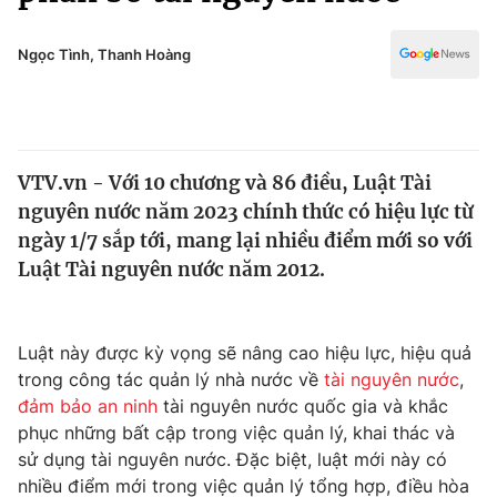
Chính trị
Truyền hình
Văn hóa - Giải trí
Ngọc Tình, Thanh Hoàng
Xã hội
Y tế
Đời sống
Pháp luật
Công nghệ
Giáo dục
VTV.vn - Với 10 chương và 86 điều, Luật Tài
Y tế
nguyên nước năm 2023 chính thức có hiệu lực từ
ngày 1/7 sắp tới, mang lại nhiều điểm mới so với
Thế giới
Luật Tài nguyên nước năm 2012.
Tin tức
Kinh tế
Luật này được kỳ vọng sẽ nâng cao hiệu lực, hiệu quả
Thế giới đó đây
Tài chính
trong công tác quản lý nhà nước về
tài nguyên nước
,
Dữ liệu và đời sống
Câu chuyện quốc tế
đảm bảo an ninh
tài nguyên nước quốc gia và khắc
Thị trường
phục những bất cập trong việc quản lý, khai thác và
Truyền hình
sử dụng tài nguyên nước. Đặc biệt, luật mới này có
Góc doanh nghiệp
nhiều điểm mới trong việc quản lý tổng hợp, điều hòa