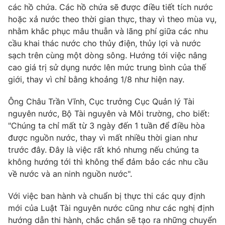
các hồ chứa. Các hồ chứa sẽ được điều tiết tích nước
Photo
Infographic
hoặc xả nước theo thời gian thực, thay vì theo mùa vụ,
nhằm khắc phục mâu thuẫn và lãng phí giữa các nhu
cầu khai thác nước cho thủy điện, thủy lợi và nước
Video
Shorts video
sạch trên cùng một dòng sông. Hướng tới việc nâng
cao giá trị sử dụng nước lên mức trung bình của thế
VTV Money
VTV Thể thao
giới, thay vì chỉ bằng khoảng 1/8 như hiện nay.
Ông Châu Trần Vĩnh, Cục trưởng Cục Quản lý Tài
VTV Sức khoẻ
Bất động sản
nguyên nước, Bộ Tài nguyên và Môi trường, cho biết:
"Chúng ta chỉ mất từ 3 ngày đến 1 tuần để điều hòa
Thị trường 24h
Tấm lòng Việt
được nguồn nước, thay vì mất nhiều thời gian như
trước đây. Đây là việc rất khó nhưng nếu chúng ta
VTV4
không hướng tới thì không thể đảm bảo các nhu cầu
Vươn mình bằng AI
về nước và an ninh nguồn nước".
VTV9
VTV8
Với việc ban hành và chuẩn bị thực thi các quy định
mới của Luật Tài nguyên nước cũng như các nghị định
Liên hệ tòa soạn
hướng dẫn thi hành, chắc chắn sẽ tạo ra những chuyển
English