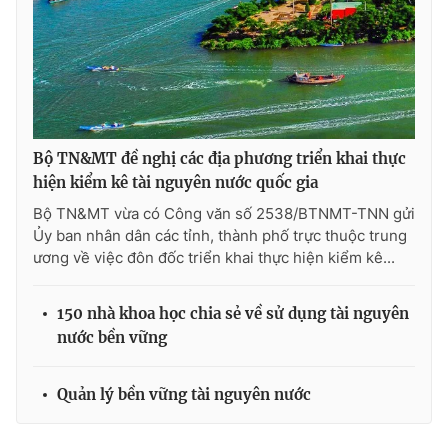
Ðiện thoại Thời báo VTV:
024.66 897 897
Email:
toasoan@vtv.vn
Liên hệ quảng cáo:
024-7300.7108
Bộ TN&MT đề nghị các địa phương triển khai thực
hiện kiểm kê tài nguyên nước quốc gia
Bộ TN&MT vừa có Công văn số 2538/BTNMT-TNN gửi
Ủy ban nhân dân các tỉnh, thành phố trực thuộc trung
ương về việc đôn đốc triển khai thực hiện kiểm kê...
150 nhà khoa học chia sẻ về sử dụng tài nguyên
nước bền vững
® Cấm sao chép dưới mọi hình thức nếu không có sự chấp
thuận bằng văn bản. Ghi rõ nguồn VTV.vn khi phát hành lại
thông tin từ website này.
Quản lý bền vững tài nguyên nước