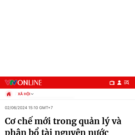
XÃ HỘI
Chính trị
02/06/2024 15:10 GMT+7
Xã hội
Cơ chế mới trong quản lý và
Pháp luật
Chuyên mục
Kinh tế
phân bổ tài nguyên nước
Thể thao