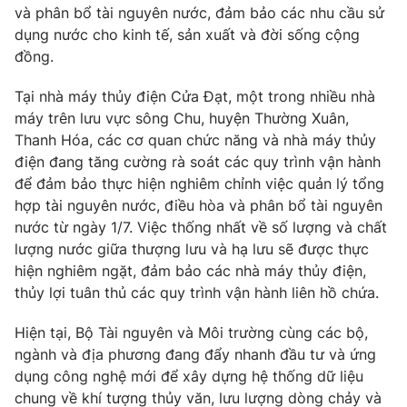
Phim VTV
và phân bổ tài nguyên nước, đảm bảo các nhu cầu sử
Giải trí
dụng nước cho kinh tế, sản xuất và đời sống cộng
Hậu trường
đồng.
Điện ảnh
Đời sống
Nhân vật
Âm nhạc
Tại nhà máy thủy điện Cửa Đạt, một trong nhiều nhà
Du lịch
Khán giả
máy trên lưu vực sông Chu, huyện Thường Xuân,
Giáo dục
Sao
Thanh Hóa, các cơ quan chức năng và nhà máy thủy
Làm đẹp
Giải sao mai
điện đang tăng cường rà soát các quy trình vận hành
Tuyển sinh
Công nghệ
Chất lượng cuộc sống
để đảm bảo thực hiện nghiêm chỉnh việc quản lý tổng
Học trực tuyến
hợp tài nguyên nước, điều hòa và phân bổ tài nguyên
Hitech Công nghệ tương lai
nước từ ngày 1/7. Việc thống nhất về số lượng và chất
Giao lưu trực tuyến
lượng nước giữa thượng lưu và hạ lưu sẽ được thực
Sản phẩm
hiện nghiêm ngặt, đảm bảo các nhà máy thủy điện,
Lịch phát sóng
Thị trường
thủy lợi tuân thủ các quy trình vận hành liên hồ chứa.
Tư vấn
Hiện tại, Bộ Tài nguyên và Môi trường cùng các bộ,
Chuyên mục khác
ngành và địa phương đang đẩy nhanh đầu tư và ứng
dụng công nghệ mới để xây dựng hệ thống dữ liệu
Emagazine
Podcast
chung về khí tượng thủy văn, lưu lượng dòng chảy và