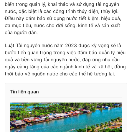
biến trong quản lý, khai thác và sử dụng tài nguyên
nước, đặc biệt là các công trình thủy điện, thủy lợi.
Điều này đảm bảo sử dụng nước tiết kiệm, hiệu quả,
đa mục tiêu, nước cho đời sống, kinh tế và sản xuất
THỜI BÁO VTV
của người dân.
Luật Tài nguyên nước năm 2023 được kỳ vọng sẽ là
bước tiến quan trọng trong việc đảm bảo quản lý hiệu
Theo dõi báo trên
quả và bền vững tài nguyên nước, đáp ứng nhu cầu
ngày càng tăng của các ngành kinh tế và xã hội, đồng
thời bảo vệ nguồn nước cho các thế hệ tương lai.
Cơ quan chủ quản:
Đài Truyền hình Việt Nam
Cơ quan báo chí:
Thời báo VTV
Giấy phép hoạt động báo in và báo điện tử số 483/GP-BTTTT
Tin liên quan
cấp ngày 29/12/2023
Tổng Biên tập:
Vũ Thanh Thủy
Phó Tổng Biên tập:
Nguyễn Thị Mỹ Hạnh, Phạm Quốc Thắng,
Nguyễn Trọng Ninh
Tổng đài VTV:
024.38 355 931 - 024.38 355 932