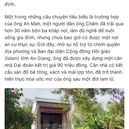
Phim VTV
định.
Giải trí
Hậu trường
Một trong những câu chuyện tiêu biểu là trường hợp
Điện ảnh
Đời sống
của ông Ah Mah, một người đàn ông Chăm đã trải qua
Nhân vật
Âm nhạc
hơn 30 năm bôn ba khắp nơi, làm đủ nghề để nuôi
Du lịch
Khán giả
sống gia đình, nhưng chưa bao giờ có được một nơi
Giáo dục
Sao
an cư thực sự. Giờ đây, nhờ sự hỗ trợ từ chính quyền
Làm đẹp
Giải sao mai
địa phương và Ban đại diện Cộng đồng Hồi giáo
Tuyển sinh
Công nghệ
Chất lượng cuộc sống
(Islam) tỉnh An Giang, ông đã được xây dựng một căn
Học trực tuyến
nhà Đại đoàn kết trị giá 90 triệu đồng. Căn nhà có kết
Hitech Công nghệ tương lai
cấu sàn đổ bê tông, vách và mái lợp tôn, đã trở thành
Giao lưu trực tuyến
hiện thực hóa ước mơ của ông sau một đời lam lũ.
Sản phẩm
Lịch phát sóng
Thị trường
Tư vấn
Chuyên mục khác
Emagazine
Podcast