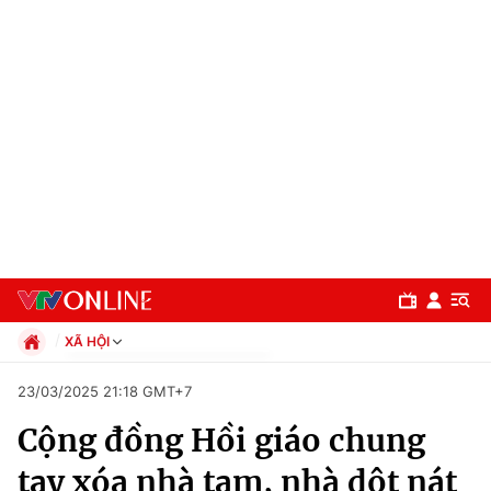
XÃ HỘI
Chính trị
23/03/2025 21:18 GMT+7
Xã hội
Cộng đồng Hồi giáo chung
Pháp luật
Chuyên mục
Kinh tế
tay xóa nhà tạm, nhà dột nát
Thể thao