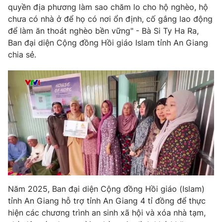
Ðiện thoại Thời báo VTV:
024.66 897 897
quyền địa phương làm sao chăm lo cho hộ nghèo, hộ
chưa có nhà ở để họ có nơi ổn định, cố gắng lao động
Email:
toasoan@vtv.vn
để làm ăn thoát nghèo bền vững" - Bà Si Ty Ha Ra,
Liên hệ quảng cáo:
024-7300.7108
Ban đại diện Cộng đồng Hồi giáo Islam tỉnh An Giang
chia sẻ.
® Cấm sao chép dưới mọi hình thức nếu không có sự chấp
thuận bằng văn bản. Ghi rõ nguồn VTV.vn khi phát hành lại
Năm 2025, Ban đại diện Cộng đồng Hồi giáo (Islam)
thông tin từ website này.
tỉnh An Giang hỗ trợ tỉnh An Giang 4 tỉ đồng để thực
hiện các chương trình an sinh xã hội và xóa nhà tạm,