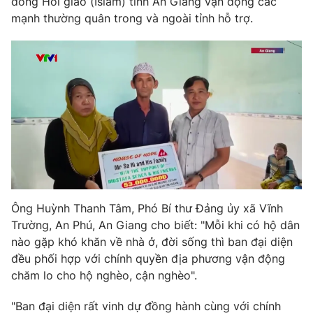
đồng Hồi giáo (Islam) tỉnh An Giang vận động các
mạnh thường quân trong và ngoài tỉnh hỗ trợ.
THỜI BÁO VTV
Theo dõi báo trên
Cơ quan chủ quản:
Đài Truyền hình Việt Nam
Cơ quan báo chí:
Thời báo VTV
Ông Huỳnh Thanh Tâm, Phó Bí thư Đảng ủy xã Vĩnh
Giấy phép hoạt động báo in và báo điện tử số 483/GP-BTTTT
Trường, An Phú, An Giang cho biết: "Mỗi khi có hộ dân
cấp ngày 29/12/2023
nào gặp khó khăn về nhà ở, đời sống thì ban đại diện
Tổng Biên tập:
Vũ Thanh Thủy
đều phối hợp với chính quyền địa phương vận động
Phó Tổng Biên tập:
Nguyễn Thị Mỹ Hạnh, Phạm Quốc Thắng,
chăm lo cho hộ nghèo, cận nghèo".
Nguyễn Trọng Ninh
Tổng đài VTV:
024.38 355 931 - 024.38 355 932
"Ban đại diện rất vinh dự đồng hành cùng với chính