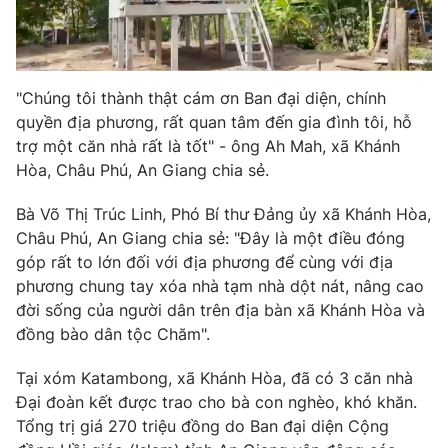
Photo
Infographic
Video
Shorts video
"Chúng tôi thành thật cám ơn Ban đại diện, chính
quyền địa phương, rất quan tâm đến gia đình tôi, hỗ
trợ một căn nhà rất là tốt" - ông Ah Mah, xã Khánh
VTV Money
VTV Thể thao
Hòa, Châu Phú, An Giang chia sẻ.
VTV Sức khoẻ
Bất động sản
Bà Võ Thị Trúc Linh, Phó Bí thư Đảng ủy xã Khánh Hòa,
Châu Phú, An Giang chia sẻ: "Đây là một điều đóng
góp rất to lớn đối với địa phương để cùng với địa
Thị trường 24h
Tấm lòng Việt
phương chung tay xóa nhà tạm nhà dột nát, nâng cao
đời sống của người dân trên địa bàn xã Khánh Hòa và
VTV4
Vươn mình bằng AI
đồng bào dân tộc Chăm".
Tại xóm Katambong, xã Khánh Hòa, đã có 3 căn nhà
VTV9
VTV8
Đại đoàn kết được trao cho bà con nghèo, khó khăn.
Tổng trị giá 270 triệu đồng do Ban đại diện Cộng
Liên hệ tòa soạn
English