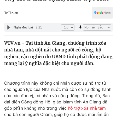
Chính trị
Truyền hình
Văn hóa - Giải trí
Trí Thức
Xã hội
Y tế
Đời sống
Nghe đọc bài
2:21
Pháp luật
Công nghệ
Giáo dục
VTV.vn - Tại tỉnh An Giang, chương trình xóa
Y tế
nhà tạm, nhà dột nát cho người có công, hộ
nghèo, cận nghèo do UBND tỉnh phát động đang
Thế giới
mang lại ý nghĩa đặc biệt cho người dân.
Tin tức
Kinh tế
Chương trình này không chỉ nhận được sự hỗ trợ từ
Thế giới đó đây
Tài chính
các nguồn lực của Nhà nước mà còn có sự đồng hành
Dữ liệu và đời sống
Câu chuyện quốc tế
của các đơn vị, cá nhân và cộng đồng. Trong đó, Ban
Thị trường
đại diện Cộng đồng Hồi giáo Islam tỉnh An Giang đã
Truyền hình
góp phần không nhỏ trong việc
hỗ trợ xóa nhà tạm
Góc doanh nghiệp
cho bà con người Chăm, giúp họ có được mái ấm ổn