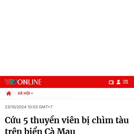
XÃ HỘI
Chính trị
23/10/2024 10:03 GMT+7
Xã hội
Cứu 5 thuyền viên bị chìm tàu
Pháp luật
Chuyên mục
Kinh tế
trên biển Cà Mau
Thể thao