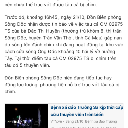
nên chưa thể trục vớt được tàu cá bị chìm.
Photo
Infographic
Trước đó, khoảng 16h45', ngày 21/10, Đồn Biên phòng
Sông Đốc nhận được tin báo về việc tàu cá CM 02975
Video
Shorts video
TS của bà Đào Thị Huyền (thường trú khóm 8, thị trấn
Sông Đốc, huyện Trần Văn Thời, tỉnh Cà Mau) gặp nạn
VTV Money
VTV Thể thao
do sóng lớn đánh chìm khi đang hoạt động tại khu vực
cách cửa sông Ông Đốc khoảng 10 hải lý về hướng
Tây. Tại thời điểm tàu cá CM 02975 TS bị chìm trên
VTV Sức khoẻ
Bất động sản
tàu có 5 thuyền viên.
Thị trường 24h
Tấm lòng Việt
Đồn Biên phòng Sông Đốc hiện đang tiếp tục huy
động lực lượng, phương tiện hỗ trợ trục vớt tàu cá bị
chìm.
VTV4
Vươn mình bằng AI
Bệnh xá đảo Trường Sa kịp thời cấp
VTV9
VTV8
cứu thuyền viên trên biển
VTV.vn - Sáng 21/10, Bệnh xá đảo Trường
Liên hệ tòa soạn
English