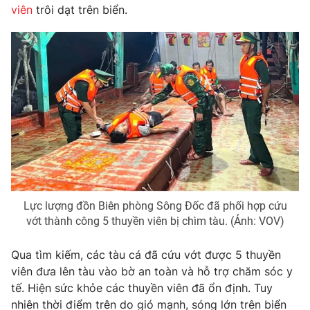
Phim VTV
viên
trôi dạt trên biển.
Giải trí
Hậu trường
Điện ảnh
Đời sống
Nhân vật
Âm nhạc
Du lịch
Khán giả
Giáo dục
Sao
Làm đẹp
Giải sao mai
Tuyển sinh
Công nghệ
Chất lượng cuộc sống
Học trực tuyến
Hitech Công nghệ tương lai
Giao lưu trực tuyến
Sản phẩm
Lực lượng đồn Biên phòng Sông Đốc đã phối hợp cứu
Lịch phát sóng
Thị trường
vớt thành công 5 thuyền viên bị chìm tàu. (Ảnh: VOV)
Tư vấn
Qua tìm kiếm, các tàu cá đã cứu vớt được 5 thuyền
Chuyên mục khác
viên đưa lên tàu vào bờ an toàn và hỗ trợ chăm sóc y
tế. Hiện sức khỏe các thuyền viên đã ổn định. Tuy
Emagazine
Podcast
nhiên thời điểm trên do gió mạnh, sóng lớn trên biển