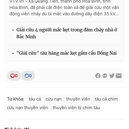
VTV.vn - Xã Quang Tiến, thành phố Hòa Bình, tỉnh
Ðiện thoại Thời báo VTV:
024.66 897 897
Hòa Bình, đã phải cắt điện toàn xã để giải cứu một vận
Email:
toasoan@vtv.vn
động viên nhảy dù bị mắc vào đường dây điện 35 kV...
Liên hệ quảng cáo:
024-7300.7108
Giải cứu 4 người mắc kẹt trong đám cháy nhà ở
Bắc Ninh
"Giải cứu" tàu hàng mắc kẹt gầm cầu Đồng Nai
0
0
Từ khóa:
tàu cá
cứu nạn
thuyền viên
tàu cá chìm
® Cấm sao chép dưới mọi hình thức nếu không có sự chấp
thuận bằng văn bản. Ghi rõ nguồn VTV.vn khi phát hành lại
cứu nạn thuyền viên
thuyền viên bị chìm tàu
thông tin từ website này.