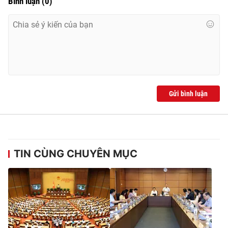
Bình luận
(
0
)
Gửi bình luận
TIN CÙNG CHUYÊN MỤC