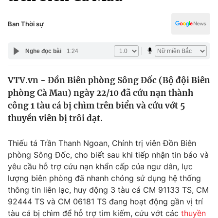
Chính trị
Truyền hình
Văn hóa - Giải trí
Ban Thời sự
Xã hội
Y tế
Đời sống
Nghe đọc bài
1:24
Pháp luật
Công nghệ
Giáo dục
VTV.vn - Đồn Biên phòng Sông Đốc (Bộ đội Biên
Y tế
phòng Cà Mau) ngày 22/10 đã cứu nạn thành
công 1 tàu cá bị chìm trên biển và cứu vớt 5
Thế giới
thuyền viên bị trôi dạt.
Tin tức
Thiếu tá Trần Thanh Ngoan, Chính trị viên Đồn Biên
Kinh tế
phòng Sông Đốc, cho biết sau khi tiếp nhận tin báo và
Thế giới đó đây
Tài chính
yêu cầu hỗ trợ cứu nạn khẩn cấp của ngư dân, lực
Dữ liệu và đời sống
Câu chuyện quốc tế
lượng biên phòng đã nhanh chóng sử dụng hệ thống
Thị trường
thông tin liên lạc, huy động 3 tàu cá CM 91133 TS, CM
Truyền hình
92444 TS và CM 06181 TS đang hoạt động gần vị trí
Góc doanh nghiệp
tàu cá bị chìm để hỗ trợ tìm kiếm, cứu vớt các
thuyền