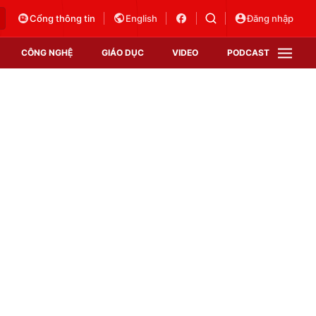
Cổng thông tin
English
Đăng nhập
CÔNG NGHỆ
GIÁO DỤC
VIDEO
PODCAST
VTV Money
VTV Thể thao
VTV Sức khoẻ
Bất động sản
Thị trường 24h
Tấm lòng Việt
Vươn mình bằng AI
VTV4
VTV8
VTV9
Lịch phát sóng
Giao lưu trực tuyến
Sự kiện