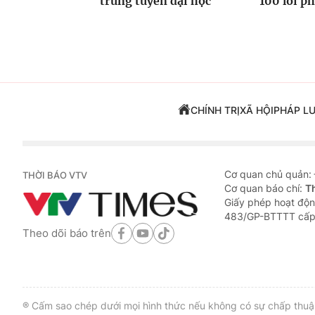
trúng tuyển đại học
100 lỗi p
CHÍNH TRỊ
XÃ HỘI
PHÁP L
Cơ quan chủ quản:
THỜI BÁO VTV
Cơ quan báo chí:
T
Giấy phép hoạt độn
483/GP-BTTTT cấp
Theo dõi báo trên
® Cấm sao chép dưới mọi hình thức nếu không có sự chấp thuận 