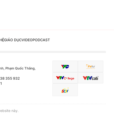
HỆ
GIÁO DỤC
VIDEO
PODCAST
nh, Phạm Quốc Thắng,
.38 355 932
71
ebsite này.