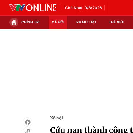
Chủ Nhật, 9/8/2026
CHÍNH TRỊ
XÃ HỘI
PHÁP LUẬT
THẾ GIỚI
Chính trị
Xã hội
Thế giới
Kinh tế
Tin tức
Tài chính
Thế giới đó đây
Thị trường
Câu chuyện quốc tế
Góc doanh nghiệp
Dữ liệu và đời sống
Xã hội
Cứu nạn thành công t