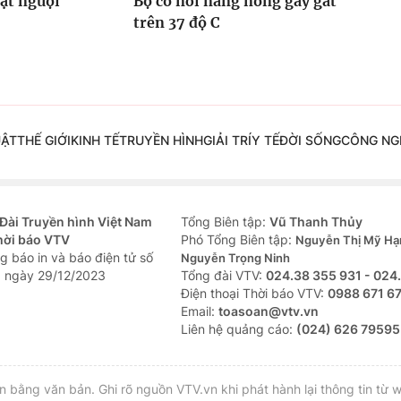
hạt nguội
Bộ có nơi nắng nóng gay gắt
trên 37 độ C
UẬT
THẾ GIỚI
KINH TẾ
TRUYỀN HÌNH
GIẢI TRÍ
Y TẾ
ĐỜI SỐNG
CÔNG NG
Đài Truyền hình Việt Nam
Tổng Biên tập:
Vũ Thanh Thủy
hời báo VTV
Phó Tổng Biên tập:
Nguyễn Thị Mỹ Hạ
g báo in và báo điện tử số
Nguyễn Trọng Ninh
 ngày 29/12/2023
Tổng đài VTV:
024.38 355 931 - 024
Ðiện thoại Thời báo VTV:
0988 671 6
Email:
toasoan@vtv.vn
Liên hệ quảng cáo:
(024) 626 79595
bằng văn bản. Ghi rõ nguồn VTV.vn khi phát hành lại thông tin từ w