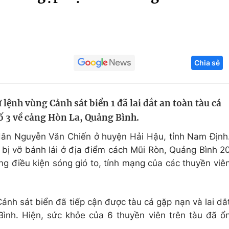
Góc ảnh
Giáo dục
Công nghệ
Chia sẻ
Tuyển sinh
Hitech Công ng
Học trực tuyến
Sản phẩm
 lệnh vùng Cảnh sát biển 1 đã lai dắt an toàn tàu cá
g
Thị trường
ố 3 về cảng Hòn La, Quảng Bình.
Tư vấn
dân Nguyễn Văn Chiến ở huyện Hải Hậu, tỉnh Nam Định
 bị vỡ bánh lái ở địa điểm cách Mũi Ròn, Quảng Bình 2
rong điều kiện sóng gió to, tính mạng của các thuyền viê
ảnh sát biển đã tiếp cận được tàu cá gặp nạn và lai dắ
ình. Hiện, sức khỏe của 6 thuyền viên trên tàu đã ổ