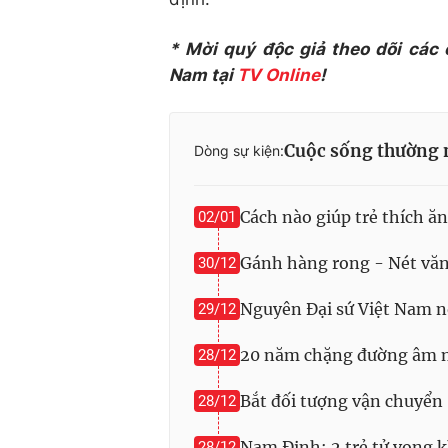
* Mời quý độc giả theo dõi các
Nam tại
TV Online
!
Cuộc sống thường 
Dòng sự kiện:
Cách nào giúp trẻ thích ăn
02/01
Gánh hàng rong - Nét văn
30/12
Nguyên Đại sứ Việt Nam nó
29/12
20 năm chặng đường âm n
28/12
Bắt đối tượng vận chuyển
28/12
Nam Định: 2 trẻ tử vong 
28/12