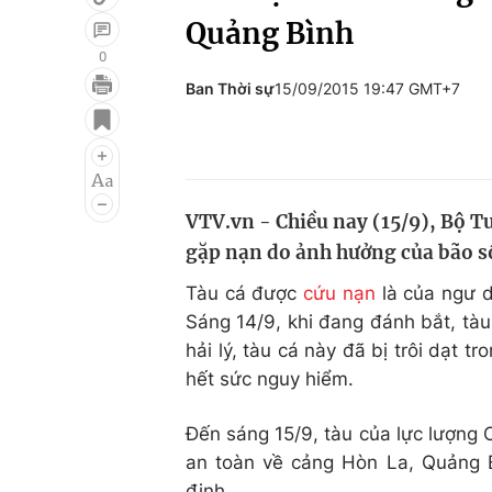
Quảng Bình
0
Ban Thời sự
15/09/2015 19:47 GMT+7
Giải trí
Đời sống
Điện ảnh
Du lịch
Âm nhạc
Làm đẹp
VTV.vn - Chiều nay (15/9), Bộ Tư
Sao
Chất lượng cuộc sốn
gặp nạn do ảnh hưởng của bão s
Tàu cá được
cứu nạn
là của ngư 
Sáng 14/9, khi đang đánh bắt, tàu
hải lý, tàu cá này đã bị trôi dạt t
hết sức nguy hiểm.
Đến sáng 15/9, tàu của lực lượng C
an toàn về cảng Hòn La, Quảng B
định.