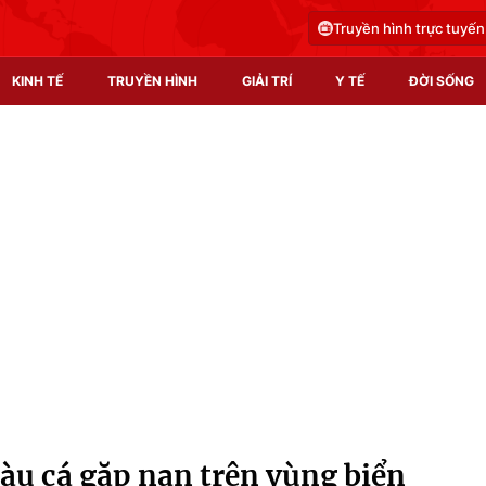
Truyền hình trực tuyến
KINH TẾ
TRUYỀN HÌNH
GIẢI TRÍ
Y TẾ
ĐỜI SỐNG
Pháp luật
Y tế
Truyền hình
Multimedia
Phim VTV
Video
Hậu trường
Shorts video
Nhân vật
Podcast
Khán giả
EMagazine
Giải sao mai
Photo
àu cá gặp nạn trên vùng biển
Infographic