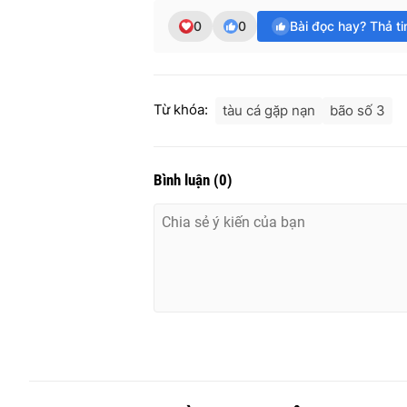
0
0
Bài đọc hay? Thả t
Từ khóa:
tàu cá gặp nạn
bão số 3
Bình luận
(
0
)