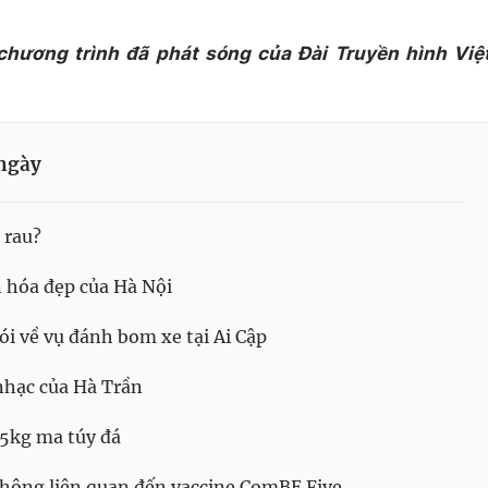
 chương trình đã phát sóng của Đài Truyền hình Việ
ngày
 rau?
 hóa đẹp của Hà Nội
i về vụ đánh bom xe tại Ai Cập
hạc của Hà Trần
 5kg ma túy đá
không liên quan đến vaccine ComBE Five