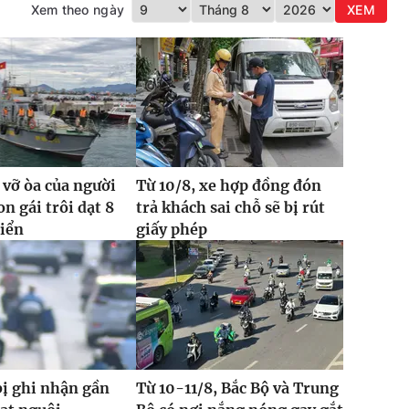
Xem theo ngày
XEM
 vỡ òa của người
Từ 10/8, xe hợp đồng đón
n gái trôi dạt 8
trả khách sai chỗ sẽ bị rút
biển
giấy phép
bị ghi nhận gần
Từ 10-11/8, Bắc Bộ và Trung