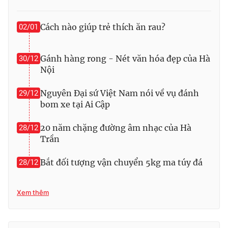
Photo
Infographic
Cách nào giúp trẻ thích ăn rau?
02/01
Video
Shorts video
Gánh hàng rong - Nét văn hóa đẹp của Hà
30/12
Nội
VTV Money
VTV Thể thao
Nguyên Đại sứ Việt Nam nói về vụ đánh
29/12
bom xe tại Ai Cập
VTV Sức khoẻ
Bất động sản
20 năm chặng đường âm nhạc của Hà
28/12
Thị trường 24h
Tấm lòng Việt
Trần
Bắt đối tượng vận chuyển 5kg ma túy đá
28/12
VTV4
Vươn mình bằng AI
VTV9
Xem thêm
VTV8
Liên hệ tòa soạn
English