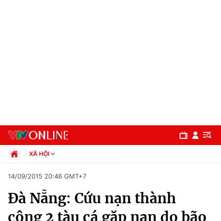
XÃ HỘI
Chính trị
14/09/2015 20:46 GMT+7
Xã hội
Đà Nẵng: Cứu nạn thành
Pháp luật
Chuyên mục
Kinh tế
công 2 tàu cá gặp nạn do bão
Thể thao