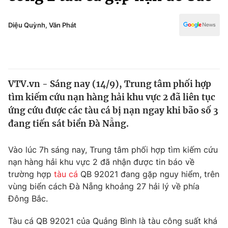
Chính trị
Truyền hình
Văn hóa - Giải trí
Diệu Quỳnh, Văn Phát
Xã hội
Y tế
Đời sống
Pháp luật
Công nghệ
Giáo dục
VTV.vn - Sáng nay (14/9), Trung tâm phối hợp
Y tế
tìm kiếm cứu nạn hàng hải khu vực 2 đã liên tục
ứng cứu được các tàu cá bị nạn ngay khi bão số 3
Thế giới
đang tiến sát biển Đà Nẵng.
Tin tức
Vào lúc 7h sáng nay, Trung tâm phối hợp tìm kiếm cứu
Kinh tế
nạn hàng hải khu vực 2 đã nhận được tin báo về
Thế giới đó đây
Tài chính
trường hợp
tàu cá
QB 92021 đang gặp nguy hiểm, trên
Dữ liệu và đời sống
Câu chuyện quốc tế
vùng biển cách Đà Nẵng khoảng 27 hải lý về phía
Thị trường
Đông Bắc.
Truyền hình
Góc doanh nghiệp
Tàu cá QB 92021 của Quảng Bình là tàu công suất khá