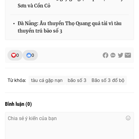
Ðiện thoại Thời báo VTV:
024.66 897 897
Sơn và Cồn Cỏ
Email:
toasoan@vtv.vn
Liên hệ quảng cáo:
024-7300.7108
Đà Nẵng: Âu thuyền Thọ Quang quá tải vì tàu
thuyền trú bão số 3
0
0
Từ khóa:
tàu cá gặp nạn
bão số 3
Bão số 3 đổ bộ
Bình luận
(
0
)
® Cấm sao chép dưới mọi hình thức nếu không có sự chấp
thuận bằng văn bản. Ghi rõ nguồn VTV.vn khi phát hành lại
thông tin từ website này.