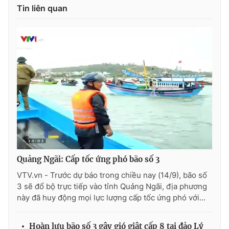
Tin liên quan
THỜI BÁO VTV
Theo dõi báo trên
Cơ quan chủ quản:
Đài Truyền hình Việt Nam
Cơ quan báo chí:
Thời báo VTV
Giấy phép hoạt động báo in và báo điện tử số 483/GP-BTTTT
Quảng Ngãi: Cấp tốc ứng phó bão số 3
cấp ngày 29/12/2023
VTV.vn - Trước dự báo trong chiều nay (14/9), bão số
Tổng Biên tập:
Vũ Thanh Thủy
3 sẽ đổ bộ trực tiếp vào tỉnh Quảng Ngãi, địa phương
Phó Tổng Biên tập:
Nguyễn Thị Mỹ Hạnh, Phạm Quốc Thắng,
này đã huy động mọi lực lượng cấp tốc ứng phó với...
Nguyễn Trọng Ninh
Tổng đài VTV:
024.38 355 931 - 024.38 355 932
Hoàn lưu bão số 3 gây gió giật cấp 8 tại đảo Lý