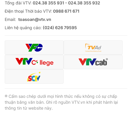
Tổng đài VTV:
024.38 355 931 - 024.38 355 932
Ðiện thoại Thời báo VTV:
0988 671 671
Email:
toasoan@vtv.vn
Liên hệ quảng cáo:
(024) 626 79595
® Cấm sao chép dưới mọi hình thức nếu không có sự chấp
thuận bằng văn bản. Ghi rõ nguồn VTV.vn khi phát hành lại
thông tin từ website này.