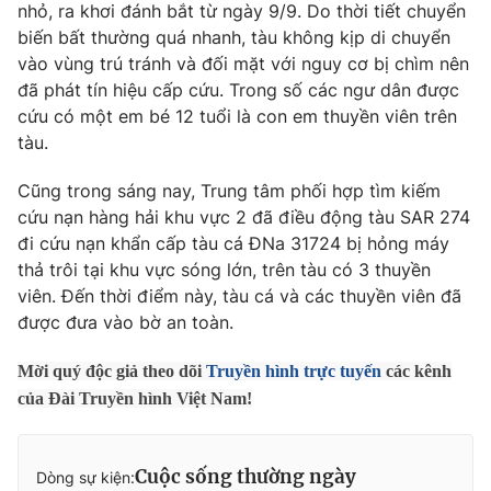
Phim VTV
nhỏ, ra khơi đánh bắt từ ngày 9/9. Do thời tiết chuyển
Giải trí
biến bất thường quá nhanh, tàu không kịp di chuyển
Hậu trường
vào vùng trú tránh và đối mặt với nguy cơ bị chìm nên
Điện ảnh
Đời sống
đã phát tín hiệu cấp cứu. Trong số các ngư dân được
Nhân vật
Âm nhạc
cứu có một em bé 12 tuổi là con em thuyền viên trên
Du lịch
Khán giả
tàu.
Giáo dục
Sao
Làm đẹp
Giải sao mai
Cũng trong sáng nay, Trung tâm phối hợp tìm kiếm
Tuyển sinh
Công nghệ
cứu nạn hàng hải khu vực 2 đã điều động tàu SAR 274
Chất lượng cuộc sống
Học trực tuyến
đi cứu nạn khẩn cấp tàu cá ĐNa 31724 bị hỏng máy
Hitech Công nghệ tương lai
thả trôi tại khu vực sóng lớn, trên tàu có 3 thuyền
Giao lưu trực tuyến
viên. Đến thời điểm này, tàu cá và các thuyền viên đã
Sản phẩm
được đưa vào bờ an toàn.
Lịch phát sóng
Thị trường
Mời quý độc giả theo dõi
Truyền hình trực tuyến
các kênh
Tư vấn
của Đài Truyền hình Việt Nam!
Chuyên mục khác
Emagazine
Podcast
Cuộc sống thường ngày
Dòng sự kiện: