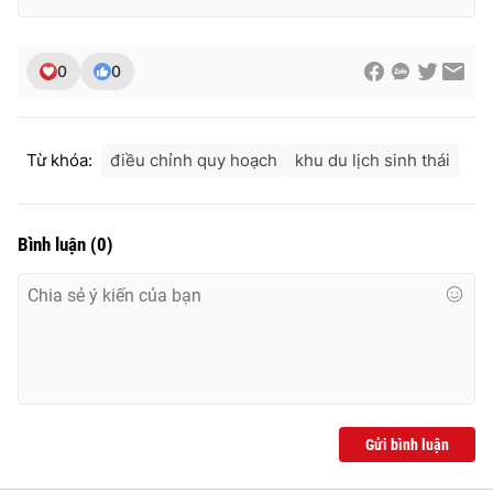
0
0
THỜI BÁO VTV
Từ khóa:
điều chỉnh quy hoạch
khu du lịch sinh thái
Theo dõi báo trên
Bình luận
(
0
)
Cơ quan chủ quản:
Đài Truyền hình Việt Nam
Cơ quan báo chí:
Thời báo VTV
Giấy phép hoạt động báo in và báo điện tử số 483/GP-BTTTT
cấp ngày 29/12/2023
Tổng Biên tập:
Vũ Thanh Thủy
Phó Tổng Biên tập:
Nguyễn Thị Mỹ Hạnh, Phạm Quốc Thắng,
Nguyễn Trọng Ninh
Gửi bình luận
Tổng đài VTV:
024.38 355 931 - 024.38 355 932