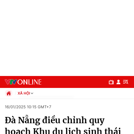
XÃ HỘI
Chính trị
16/01/2025 10:15 GMT+7
Xã hội
Đà Nẵng điều chỉnh quy
Pháp luật
Chuyên mục
Kinh tế
hoạch Khu du lịch sinh thái
Thể thao