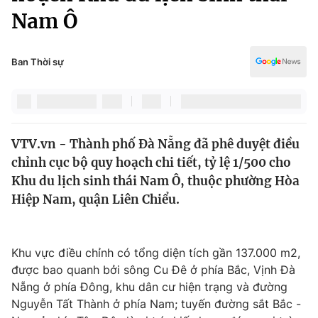
Chính trị
Nam Ô
Truyền hình
Văn hóa - Giải trí
Xã hội
Y tế
Ban Thời sự
Đời sống
Pháp luật
Công nghệ
Giáo dục
Y tế
VTV.vn - Thành phố Ðà Nẵng đã phê duyệt điều
chỉnh cục bộ quy hoạch chi tiết, tỷ lệ 1/500 cho
Thế giới
Khu du lịch sinh thái Nam Ô, thuộc phường Hòa
Tin tức
Hiệp Nam, quận Liên Chiểu.
Kinh tế
Thế giới đó đây
Tài chính
Dữ liệu và đời sống
Khu vực điều chỉnh có tổng diện tích gần 137.000 m2,
Câu chuyện quốc tế
Thị trường
được bao quanh bởi sông Cu Đê ở phía Bắc, Vịnh Đà
Nẵng ở phía Đông, khu dân cư hiện trạng và đường
Truyền hình
Góc doanh nghiệp
Nguyễn Tất Thành ở phía Nam; tuyến đường sắt Bắc -