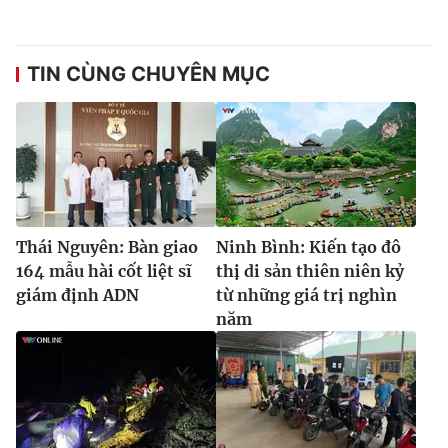
Ðiện thoại Thời báo VTV:
024.66 897 897
Email:
toasoan@vtv.vn
Liên hệ quảng cáo:
024-7300.7108
TIN CÙNG CHUYÊN MỤC
Thái Nguyên: Bàn giao
Ninh Bình: Kiến tạo đô
164 mẫu hài cốt liệt sĩ
thị di sản thiên niên kỷ
giám định ADN
từ những giá trị nghìn
năm
® Cấm sao chép dưới mọi hình thức nếu không có sự chấp
thuận bằng văn bản. Ghi rõ nguồn VTV.vn khi phát hành lại
thông tin từ website này.