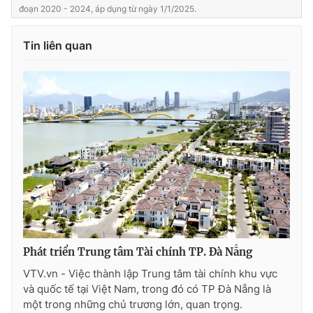
đoạn 2020 - 2024, áp dụng từ ngày 1/1/2025.
Photo
Infographic
Tin liên quan
Video
Shorts video
VTV Money
VTV Thể thao
VTV Sức khoẻ
Bất động sản
Thị trường 24h
Tấm lòng Việt
VTV4
Vươn mình bằng AI
Phát triển Trung tâm Tài chính TP. Đà Nẵng
VTV9
VTV8
VTV.vn - Việc thành lập Trung tâm tài chính khu vực
và quốc tế tại Việt Nam, trong đó có TP Đà Nẵng là
một trong những chủ trương lớn, quan trọng.
Liên hệ tòa soạn
English