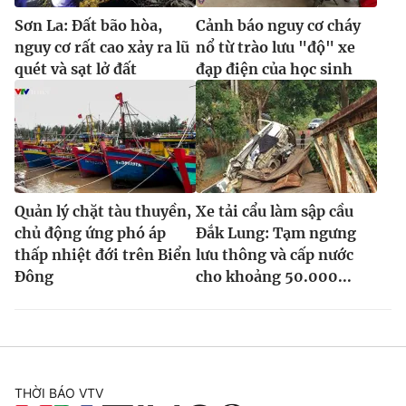
Sơn La: Đất bão hòa,
Cảnh báo nguy cơ cháy
nguy cơ rất cao xảy ra lũ
nổ từ trào lưu "độ" xe
quét và sạt lở đất
đạp điện của học sinh
Quản lý chặt tàu thuyền,
Xe tải cẩu làm sập cầu
chủ động ứng phó áp
Đắk Lung: Tạm ngưng
thấp nhiệt đới trên Biển
lưu thông và cấp nước
Đông
cho khoảng 50.000...
THỜI BÁO VTV