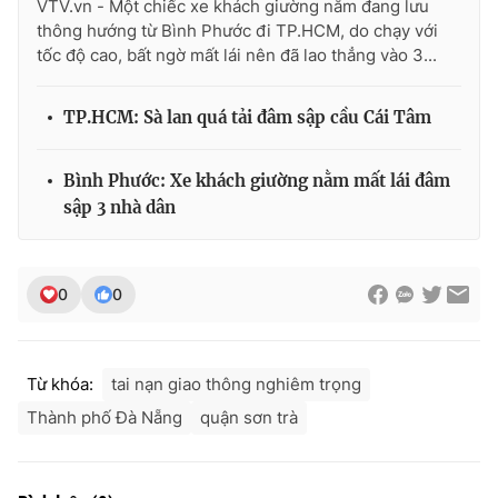
VTV.vn - Một chiếc xe khách giường nằm đang lưu
thông hướng từ Bình Phước đi TP.HCM, do chạy với
tốc độ cao, bất ngờ mất lái nên đã lao thẳng vào 3...
THỜI BÁO VTV
TP.HCM: Sà lan quá tải đâm sập cầu Cái Tâm
Bình Phước: Xe khách giường nằm mất lái đâm
sập 3 nhà dân
Theo dõi báo trên
Cơ quan chủ quản:
Đài Truyền hình Việt Nam
0
0
Cơ quan báo chí:
Thời báo VTV
Giấy phép hoạt động báo in và báo điện tử số 483/GP-BTTTT
cấp ngày 29/12/2023
Từ khóa:
tai nạn giao thông nghiêm trọng
Tổng Biên tập:
Vũ Thanh Thủy
Thành phố Đà Nẵng
quận sơn trà
Phó Tổng Biên tập:
Nguyễn Thị Mỹ Hạnh, Phạm Quốc Thắng,
Nguyễn Trọng Ninh
Tổng đài VTV:
024.38 355 931 - 024.38 355 932