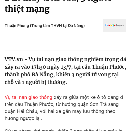
Chính trị
thiệt mạng
Truyền hình
Văn hóa - Giải trí
Xã hội
Y tế
Thuận Phong (Trung tâm THVN tại Đà Nẵng)
Đời sống
Pháp luật
Công nghệ
Giáo dục
Y tế
VTV.vn - Vụ tai nạn giao thông nghiêm trọng đã
xảy ra vào 17h30 ngày 13/7, tại cầu Thuận Phước,
Thế giới
thành phố Đà Nẵng, khiến 3 người tử vong tại
Tin tức
chỗ và 1 người bị thương.
Kinh tế
Thế giới đó đây
Vụ tai nạn giao thông
xảy ra giữa một xe ô tô đang đi
Tài chính
Dữ liệu và đời sống
trên cầu Thuận Phước, từ hướng quận Sơn Trà sang
Câu chuyện quốc tế
Thị trường
quận Hải Châu, với hai xe gắn máy lưu thông theo
hướng ngược lại.
Truyền hình
Góc doanh nghiệp