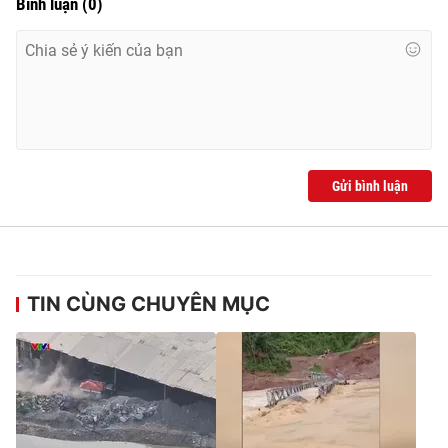
Bình luận
(
0
)
Ðiện thoại Thời báo VTV:
024.66 897 897
Email:
toasoan@vtv.vn
Liên hệ quảng cáo:
024-7300.7108
Gửi bình luận
TIN CÙNG CHUYÊN MỤC
® Cấm sao chép dưới mọi hình thức nếu không có sự chấp
thuận bằng văn bản. Ghi rõ nguồn VTV.vn khi phát hành lại
thông tin từ website này.