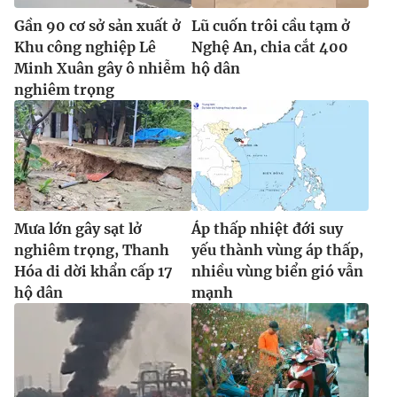
Gần 90 cơ sở sản xuất ở
Lũ cuốn trôi cầu tạm ở
Khu công nghiệp Lê
Nghệ An, chia cắt 400
Minh Xuân gây ô nhiễm
hộ dân
nghiêm trọng
Mưa lớn gây sạt lở
Áp thấp nhiệt đới suy
nghiêm trọng, Thanh
yếu thành vùng áp thấp,
Hóa di dời khẩn cấp 17
nhiều vùng biển gió vẫn
hộ dân
mạnh