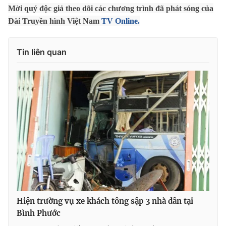
Mời quý độc giả theo dõi các chương trình đã phát sóng của
Photo
Infographic
Đài Truyền hình Việt Nam
TV Online.
Video
Shorts video
Tin liên quan
VTV Money
VTV Thể thao
VTV Sức khoẻ
Bất động sản
Thị trường 24h
Tấm lòng Việt
VTV4
Vươn mình bằng AI
VTV9
VTV8
Hiện trường vụ xe khách tông sập 3 nhà dân tại
Bình Phước
Liên hệ tòa soạn
English