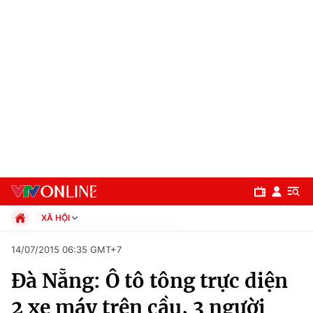
XÃ HỘI
Chính trị
14/07/2015 06:35 GMT+7
Xã hội
Đà Nẵng: Ô tô tông trực diện
Pháp luật
Chuyên mục
Kinh tế
2 xe máy trên cầu, 3 người
Thể thao