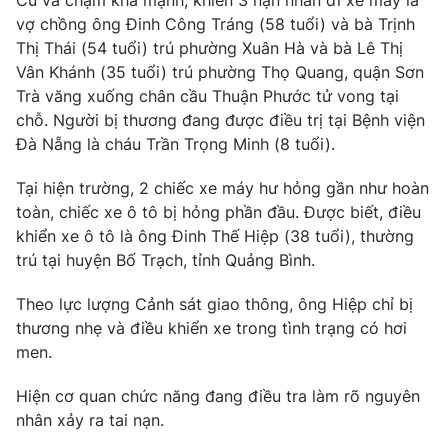
Cú va chạm khá mạnh, khiến 3 nạn nhân đi xe máy là
Phim VTV
Giải trí
vợ chồng ông Đinh Công Tráng (58 tuổi) và bà Trịnh
Hậu trường
Thị Thái (54 tuổi) trú phường Xuân Hà và bà Lê Thị
Điện ảnh
Vân Khánh (35 tuổi) trú phường Thọ Quang, quận Sơn
Đời sống
Nhân vật
Trà văng xuống chân cầu Thuận Phước tử vong tại
Âm nhạc
chỗ. Người bị thương đang được điều trị tại Bệnh viện
Du lịch
Khán giả
Giáo dục
Sao
Đà Nẵng là cháu Trần Trọng Minh (8 tuổi).
Làm đẹp
Giải sao mai
Tuyển sinh
Tại hiện trường, 2 chiếc xe máy hư hỏng gần như hoàn
Công nghệ
Chất lượng cuộc sống
toàn, chiếc xe ô tô bị hỏng phần đầu. Được biết, điều
Học trực tuyến
khiển xe ô tô là ông Đinh Thế Hiệp (38 tuổi), thường
Hitech Công nghệ tương lai
Giao lưu trực tuyến
trú tại huyện Bố Trạch, tỉnh Quảng Bình.
Sản phẩm
Theo lực lượng Cảnh sát giao thông, ông Hiệp chỉ bị
Lịch phát sóng
Thị trường
thương nhẹ và điều khiển xe trong tình trạng có hơi
men.
Tư vấn
Chuyên mục khác
Hiện cơ quan chức năng đang điều tra làm rõ nguyên
nhân xảy ra tai nạn.
Emagazine
Podcast