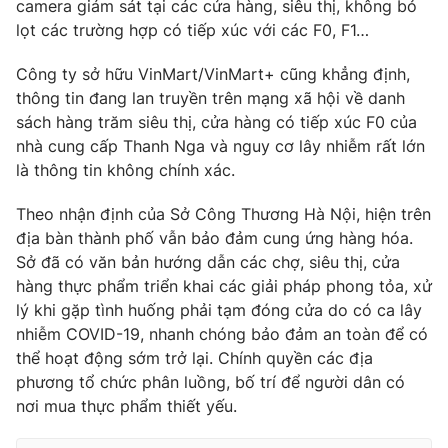
camera giám sát tại các cửa hàng, siêu thị, không bỏ
lọt các trường hợp có tiếp xúc với các F0, F1…
Công ty sở hữu VinMart/VinMart+ cũng khẳng định,
THỜI BÁO VTV
thông tin đang lan truyền trên mạng xã hội về danh
sách hàng trăm siêu thị, cửa hàng có tiếp xúc F0 của
nhà cung cấp Thanh Nga và nguy cơ lây nhiễm rất lớn
là thông tin không chính xác.
Theo dõi báo trên
Theo nhận định của Sở Công Thương Hà Nội, hiện trên
địa bàn thành phố vẫn bảo đảm cung ứng hàng hóa.
Cơ quan chủ quản:
Đài Truyền hình Việt Nam
Sở đã có văn bản hướng dẫn các chợ, siêu thị, cửa
Cơ quan báo chí:
Thời báo VTV
hàng thực phẩm triển khai các giải pháp phong tỏa, xử
Giấy phép hoạt động báo in và báo điện tử số 483/GP-BTTTT
lý khi gặp tình huống phải tạm đóng cửa do có ca lây
cấp ngày 29/12/2023
nhiễm COVID-19, nhanh chóng bảo đảm an toàn để có
Tổng Biên tập:
Vũ Thanh Thủy
thể hoạt động sớm trở lại. Chính quyền các địa
phương tổ chức phân luồng, bố trí để người dân có
Phó Tổng Biên tập:
Nguyễn Thị Mỹ Hạnh, Phạm Quốc Thắng,
Nguyễn Trọng Ninh
nơi mua thực phẩm thiết yếu.
Tổng đài VTV:
024.38 355 931 - 024.38 355 932