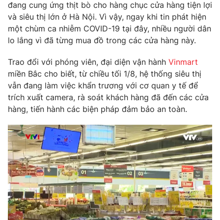
Phim VTV
đang cung ứng thịt bò cho hàng chục cửa hàng tiện lợi
Giải trí
và siêu thị lớn ở Hà Nội. Vì vậy, ngay khi tin phát hiện
Hậu trường
một chùm ca nhiễm COVID-19 tại đây, nhiều người dân
Điện ảnh
Đời sống
lo lắng vì đã từng mua đồ trong các cửa hàng này.
Nhân vật
Âm nhạc
Du lịch
Khán giả
Trao đổi với phóng viên, đại diện vận hành
Vinmart
Giáo dục
Sao
miền Bắc cho biết, từ chiều tối 1/8, hệ thống siêu thị
Làm đẹp
Giải sao mai
vẫn đang làm việc khẩn trương với cơ quan y tế để
Tuyển sinh
Công nghệ
trích xuất camera, rà soát khách hàng đã đến các cửa
Chất lượng cuộc sống
Học trực tuyến
hàng, tiến hành các biện pháp đảm bảo an toàn.
Hitech Công nghệ tương lai
Giao lưu trực tuyến
Sản phẩm
Lịch phát sóng
Thị trường
Tư vấn
Chuyên mục khác
Emagazine
Podcast