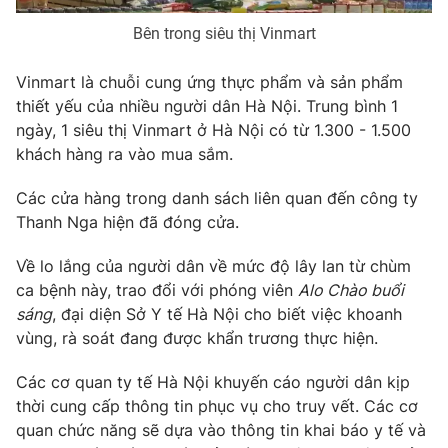
Photo
Infographic
Bên trong siêu thị Vinmart
Vinmart là chuỗi cung ứng thực phẩm và sản phẩm
Video
Shorts video
thiết yếu của nhiều người dân Hà Nội. Trung bình 1
ngày, 1 siêu thị Vinmart ở Hà Nội có từ 1.300 - 1.500
VTV Money
VTV Thể thao
khách hàng ra vào mua sắm.
Các cửa hàng trong danh sách liên quan đến công ty
VTV Sức khoẻ
Bất động sản
Thanh Nga hiện đã đóng cửa.
Thị trường 24h
Tấm lòng Việt
Về lo lắng của người dân về mức độ lây lan từ chùm
ca bệnh này, trao đổi với phóng viên
Alo Chào buổi
sáng
, đại diện Sở Y tế Hà Nội cho biết việc khoanh
VTV4
Vươn mình bằng AI
vùng, rà soát đang được khẩn trương thực hiện.
VTV9
VTV8
Các cơ quan ty tế Hà Nội khuyến cáo người dân kịp
thời cung cấp thông tin phục vụ cho truy vết. Các cơ
quan chức năng sẽ dựa vào thông tin khai báo y tế và
Liên hệ tòa soạn
English