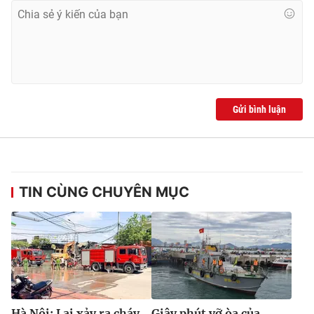
Gửi bình luận
TIN CÙNG CHUYÊN MỤC
Hà Nội: Lại xảy ra cháy
Giây phút vỡ òa của