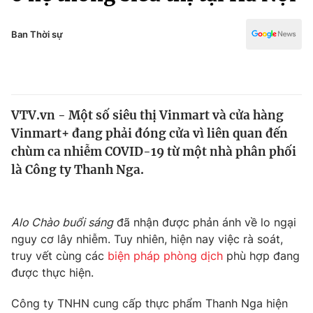
Chính trị
Truyền hình
Văn hóa - Giải trí
Ban Thời sự
Xã hội
Y tế
Đời sống
Pháp luật
Công nghệ
Giáo dục
VTV.vn - Một số siêu thị Vinmart và cửa hàng
Y tế
Vinmart+ đang phải đóng cửa vì liên quan đến
chùm ca nhiễm COVID-19 từ một nhà phân phối
Thế giới
là Công ty Thanh Nga.
Tin tức
Kinh tế
Alo Chào buổi sáng
đã nhận được phản ánh về lo ngại
Thế giới đó đây
Tài chính
nguy cơ lây nhiễm. Tuy nhiên, hiện nay việc rà soát,
Dữ liệu và đời sống
Câu chuyện quốc tế
truy vết cùng các
biện pháp phòng dịch
phù hợp đang
Thị trường
được thực hiện.
Truyền hình
Góc doanh nghiệp
Công ty TNHN cung cấp thực phẩm Thanh Nga hiện