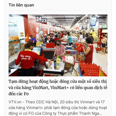
Ðiện thoại Thời báo VTV:
024.66 897 897
Tin liên quan
Email:
toasoan@vtv.vn
Liên hệ quảng cáo:
024-7300.7108
Tạm dừng hoạt động hoặc đóng cửa một số siêu thị
và cửa hàng VinMart, VinMart+ có liên quan dịch tễ
® Cấm sao chép dưới mọi hình thức nếu không có sự chấp
đến các F0
thuận bằng văn bản. Ghi rõ nguồn VTV.vn khi phát hành lại
thông tin từ website này.
VTV.vn - Theo CDC Hà Nội, 20 siêu thị Vinmart và 17
cửa hàng Vinmart+ phải tạm đóng cửa hoặc dừng hoạt
động vì có FO của Công ty Thực phẩm Thanh Nga...