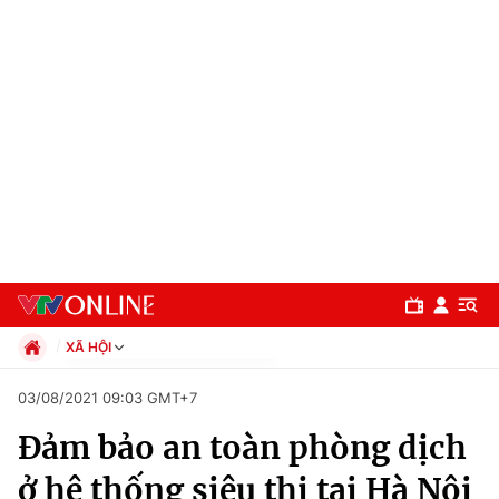
XÃ HỘI
Chính trị
03/08/2021 09:03 GMT+7
Xã hội
Đảm bảo an toàn phòng dịch
Pháp luật
Chuyên mục
Kinh tế
ở hệ thống siêu thị tại Hà Nội
Thể thao