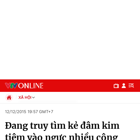
XÃ HỘI
Chính trị
12/12/2015 19:57 GMT+7
Xã hội
Đang truy tìm kẻ đâm kim
Pháp luật
Chuyên mục
Kinh tế
tiêm vào ngực nhiều công
Thể thao