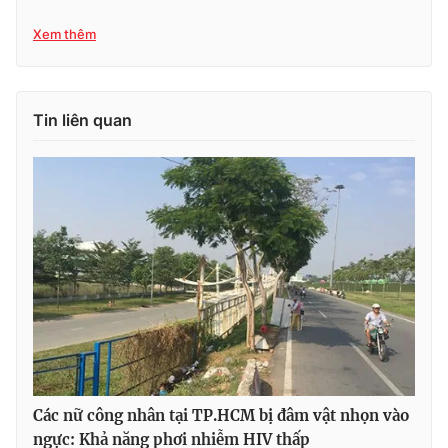
Xem thêm
THỜI BÁO VTV
Tin liên quan
Theo dõi báo trên
Cơ quan chủ quản:
Đài Truyền hình Việt Nam
Cơ quan báo chí:
Thời báo VTV
Giấy phép hoạt động báo in và báo điện tử số 483/GP-BTTTT
cấp ngày 29/12/2023
Tổng Biên tập:
Vũ Thanh Thủy
Phó Tổng Biên tập:
Nguyễn Thị Mỹ Hạnh, Phạm Quốc Thắng,
Nguyễn Trọng Ninh
Các nữ công nhân tại TP.HCM bị đâm vật nhọn vào
Tổng đài VTV:
024.38 355 931 - 024.38 355 932
ngực: Khả năng phơi nhiễm HIV thấp