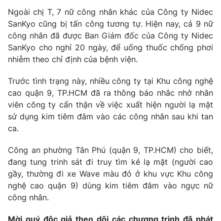
Phim VTV
Giải trí
Ngoài chị T, 7 nữ công nhân khác của Công ty Nidec
Hậu trường
SanKyo cũng bị tấn công tương tự. Hiện nay, cả 9 nữ
Điện ảnh
công nhân đã được Ban Giám đốc của Công ty Nidec
Đời sống
Nhân vật
SanKyo cho nghỉ 20 ngày, để uống thuốc chống phơi
Âm nhạc
nhiễm theo chỉ định của bệnh viện.
Du lịch
Khán giả
Giáo dục
Sao
Làm đẹp
Trước tình trạng này, nhiều công ty tại Khu công nghệ
Giải sao mai
Tuyển sinh
cao quận 9, TP.HCM đã ra thông báo nhắc nhở nhân
Công nghệ
Chất lượng cuộc sống
viên công ty cẩn thận về việc xuất hiện người lạ mặt
Học trực tuyến
sử dụng kim tiêm đâm vào các công nhân sau khi tan
Hitech Công nghệ tương lai
Giao lưu trực tuyến
ca.
Sản phẩm
Công an phường Tân Phú (quận 9, TP.HCM) cho biết,
Lịch phát sóng
Thị trường
đang tung trinh sát đi truy tìm kẻ lạ mặt (người cao
gầy, thường đi xe Wave màu đỏ ở khu vực Khu công
Tư vấn
nghệ cao quận 9) dùng kim tiêm đâm vào ngực nữ
Chuyên mục khác
công nhân.
Emagazine
Podcast
Mời quý độc giả theo dõi các chương trình đã phát