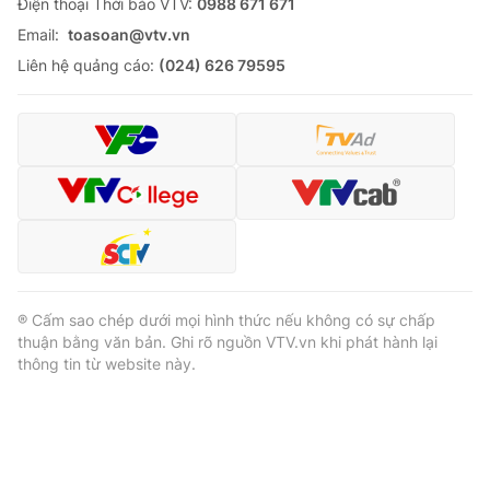
Ðiện thoại Thời báo VTV:
0988 671 671
Email:
toasoan@vtv.vn
Liên hệ quảng cáo:
(024) 626 79595
® Cấm sao chép dưới mọi hình thức nếu không có sự chấp
thuận bằng văn bản. Ghi rõ nguồn VTV.vn khi phát hành lại
thông tin từ website này.