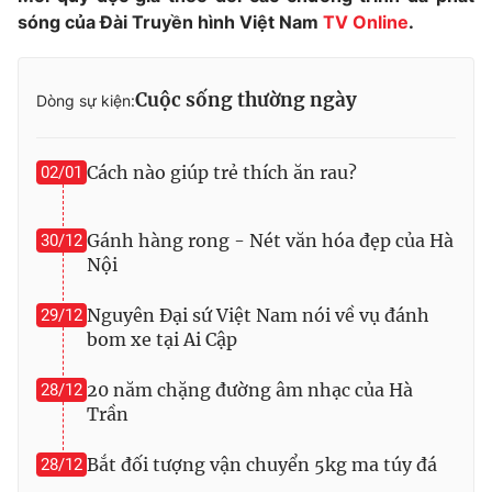
sóng của Đài Truyền hình Việt Nam
TV Online
.
Photo
Infographic
Video
Cuộc sống thường ngày
Shorts video
Dòng sự kiện:
VTV Money
VTV Thể thao
Cách nào giúp trẻ thích ăn rau?
02/01
VTV Sức khoẻ
Bất động sản
Gánh hàng rong - Nét văn hóa đẹp của Hà
30/12
Nội
Thị trường 24h
Tấm lòng Việt
Nguyên Đại sứ Việt Nam nói về vụ đánh
29/12
bom xe tại Ai Cập
VTV4
Vươn mình bằng AI
20 năm chặng đường âm nhạc của Hà
28/12
Trần
VTV9
VTV8
Bắt đối tượng vận chuyển 5kg ma túy đá
28/12
Liên hệ tòa soạn
English