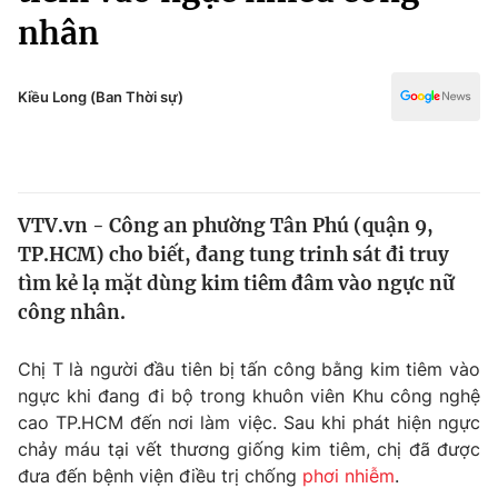
Chính trị
nhân
Truyền hình
Văn hóa - Giải trí
Xã hội
Y tế
Kiều Long (Ban Thời sự)
Đời sống
Pháp luật
Công nghệ
Giáo dục
Y tế
VTV.vn - Công an phường Tân Phú (quận 9,
TP.HCM) cho biết, đang tung trinh sát đi truy
Thế giới
tìm kẻ lạ mặt dùng kim tiêm đâm vào ngực nữ
Tin tức
công nhân.
Kinh tế
Thế giới đó đây
Chị T là người đầu tiên bị tấn công bằng kim tiêm vào
Tài chính
Dữ liệu và đời sống
ngực khi đang đi bộ trong khuôn viên Khu công nghệ
Câu chuyện quốc tế
Thị trường
cao TP.HCM đến nơi làm việc. Sau khi phát hiện ngực
chảy máu tại vết thương giống kim tiêm, chị đã được
Truyền hình
Góc doanh nghiệp
đưa đến bệnh viện điều trị chống
phơi nhiễm
.