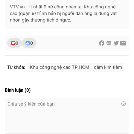
Ðiện thoại Thời báo VTV:
024.66 897 897
VTV.vn - Ít nhất 9 nữ công nhân tại Khu công nghệ
Email:
toasoan@vtv.vn
cao (quận 9) trình báo bị người đàn ông lạ dùng vật
nhọn gây thương tích ở ngực.
Liên hệ quảng cáo:
024-7300.7108
0
0
Từ khóa:
Khu công nghệ cao TP.HCM
đâm kim tiêm
Bình luận
(
0
)
® Cấm sao chép dưới mọi hình thức nếu không có sự chấp
thuận bằng văn bản. Ghi rõ nguồn VTV.vn khi phát hành lại
thông tin từ website này.