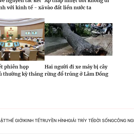
về nguyên tắc kết
Áp thấp nhiệt đới không đi
nh với kinh tế - xã
vào đất liền nước ta
ết phiên họp
Hai người đi xe máy bị cây
ủ thường kỳ tháng
rừng đổ trúng ở Lâm Đồng
UẬT
THẾ GIỚI
KINH TẾ
TRUYỀN HÌNH
GIẢI TRÍ
Y TẾ
ĐỜI SỐNG
CÔNG NG