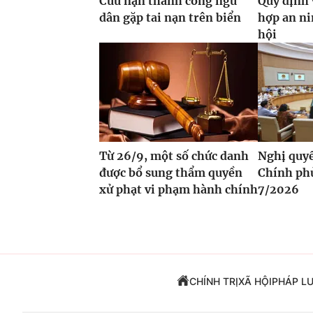
Cứu nạn thành công ngư
Quy định 
dân gặp tai nạn trên biển
hợp an ni
hội
Từ 26/9, một số chức danh
Nghị quy
được bổ sung thẩm quyền
Chính ph
xử phạt vi phạm hành chính
7/2026
CHÍNH TRỊ
XÃ HỘI
PHÁP L