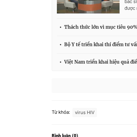
bác s
được 
Thách thức lớn vì mục tiêu 90%
Bộ Y tế triển khai thí điểm tư 
Việt Nam triển khai hiệu quả đi
Từ khóa:
virus HIV
Bình luận
(
0
)