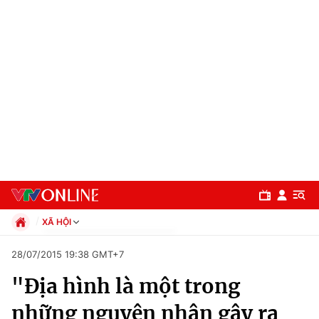
XÃ HỘI
Chính trị
28/07/2015 19:38 GMT+7
Xã hội
"Địa hình là một trong
Pháp luật
Chuyên mục
Kinh tế
những nguyên nhân gây ra
Thể thao