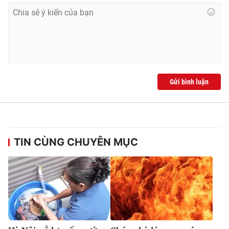
Ðiện thoại Thời báo VTV:
024.66 897 897
Email:
toasoan@vtv.vn
Liên hệ quảng cáo:
024-7300.7108
Gửi bình luận
TIN CÙNG CHUYÊN MỤC
® Cấm sao chép dưới mọi hình thức nếu không có sự chấp
thuận bằng văn bản. Ghi rõ nguồn VTV.vn khi phát hành lại
thông tin từ website này.