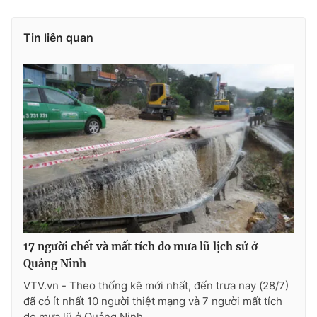
Photo
Infographic
Tin liên quan
Video
Shorts video
VTV Money
VTV Thể thao
VTV Sức khoẻ
Bất động sản
Thị trường 24h
Tấm lòng Việt
VTV4
Vươn mình bằng AI
17 người chết và mất tích do mưa lũ lịch sử ở
Quảng Ninh
VTV9
VTV8
VTV.vn - Theo thống kê mới nhất, đến trưa nay (28/7)
đã có ít nhất 10 người thiệt mạng và 7 người mất tích
Liên hệ tòa soạn
English
do mưa lũ ở Quảng Ninh.