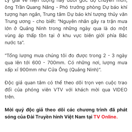
Lý giải về hiện tượng này dưới góc độ chuyên môn,
Phim VTV
Giải trí
ông Trần Quang Năng - Phó trưởng phòng Dự báo khí
Hậu trường
tượng hạn ngắn, Trung tâm Dự báo khí tượng thủy văn
Điện ảnh
Trung ương - cho biết: "Nguyên nhân gây ra trận mưa
Đời sống
Nhân vật
lớn ở Quảng Ninh trong những ngày qua là do một
Âm nhạc
vùng áp thấp tồn tại ở khu vực biên giới phía Bắc
Du lịch
Khán giả
Giáo dục
Sao
nước ta".
Làm đẹp
Giải sao mai
Tuyển sinh
"Tổng lượng mưa chúng tôi đo được trong 2 - 3 ngày
Công nghệ
Chất lượng cuộc sống
qua lên tới 600 - 700mm. Có những nơi, lượng mưa
Học trực tuyến
xấp xỉ 900mm như Cửa Ông (Quảng Ninh)".
Hitech Công nghệ tương lai
Giao lưu trực tuyến
Sản phẩm
Độc giả quan tâm có thể theo dõi trọn vẹn cuộc trao
đổi của phóng viên VTV với khách mời qua VIDEO
Lịch phát sóng
Thị trường
trên.
Tư vấn
Mời quý độc giả theo dõi các chương trình đã phát
Chuyên mục khác
sóng của Đài Truyền hình Việt Nam tại
TV Online.
Emagazine
Podcast