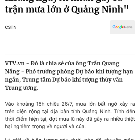
Chính trị
trận mưa lớn ở Quảng Ninh"
Truyền hình
Văn hóa - Giải trí
Xã hội
Y tế
CSTN
Đời sống
Pháp luật
Công nghệ
Giáo dục
Y tế
VTV.vn - Đó là chia sẻ của ông Trần Quang
Năng - Phó trưởng phòng Dự báo khí tượng hạn
Thế giới
ngắn, Trung tâm Dự báo khí tượng thủy văn
Tin tức
Trung ương.
Kinh tế
Thế giới đó đây
Vào khoảng 16h chiều 26/7, mưa lớn bất ngờ xảy ra
Tài chính
Dữ liệu và đời sống
trên diện rộng tại địa bàn tỉnh Quảng Ninh. Tính đến
Câu chuyện quốc tế
Thị trường
thời điểm hiện tại, đợt mưa lũ này đã gây ra nhiều thiệt
hại nghiêm trọng về người và của.
Truyền hình
Góc doanh nghiệp