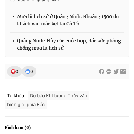
Mưa lũ lịch sử ở Quảng Ninh: Khoảng 1500 du
khách vẫn mắc kẹt tại Cô Tô
THỜI BÁO VTV
Quảng Ninh: Hủy các cuộc họp, dốc sức phòng
chống mưa lũ lịch sử
Theo dõi báo trên
0
0
Cơ quan chủ quản:
Đài Truyền hình Việt Nam
Cơ quan báo chí:
Thời báo VTV
Giấy phép hoạt động báo in và báo điện tử số 483/GP-BTTTT
Từ khóa:
Dự báo Khí tượng Thủy văn
cấp ngày 29/12/2023
biên giới phía Bắc
Tổng Biên tập:
Vũ Thanh Thủy
Phó Tổng Biên tập:
Nguyễn Thị Mỹ Hạnh, Phạm Quốc Thắng,
Nguyễn Trọng Ninh
Bình luận
(
0
)
Tổng đài VTV:
024.38 355 931 - 024.38 355 932