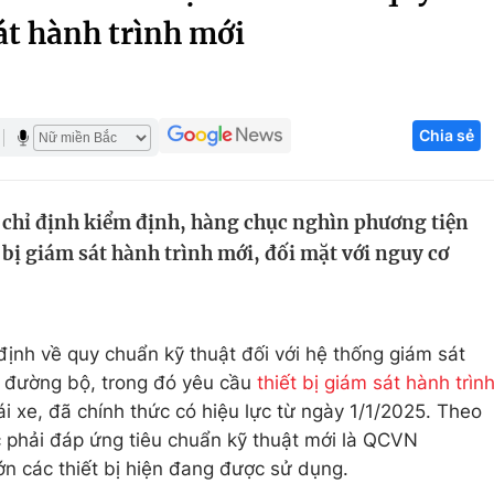
át hành trình mới
Góc ảnh
Giáo dục
Công nghệ
Chia sẻ
Tuyển sinh
Hitech Công ng
Học trực tuyến
Sản phẩm
 chỉ định kiểm định, hàng chục nghìn phương tiện
g
Thị trường
 bị giám sát hành trình mới, đối mặt với nguy cơ
Tư vấn
ịnh về quy chuẩn kỹ thuật đối với hệ thống giám sát
 đường bộ, trong đó yêu cầu
thiết bị giám sát hành trìn
ái xe, đã chính thức có hiệu lực từ ngày 1/1/2025. Theo
ộc phải đáp ứng tiêu chuẩn kỹ thuật mới là QCVN
n các thiết bị hiện đang được sử dụng.