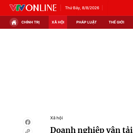
Thứ Bảy, 8/8/2026
CHÍNH TRỊ
XÃ HỘI
PHÁP LUẬT
THẾ GIỚI
Chính trị
Xã hội
Thế giới
Kinh tế
Tin tức
Tài chính
Thế giới đó đây
Thị trường
Câu chuyện quốc tế
Góc doanh nghiệp
Dữ liệu và đời sống
Xã hội
Doanh nghiệp vận tải 