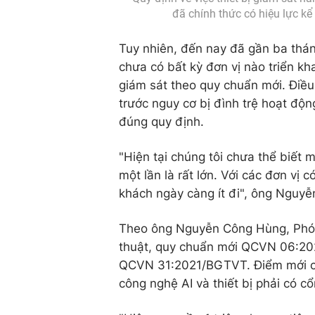
đã chính thức có hiệu lực k
Tuy nhiên, đến nay đã gần ba tháng
chưa có bất kỳ đơn vị nào triển kh
giám sát theo quy chuẩn mới. Điều
trước nguy cơ bị đình trệ hoạt độn
đúng quy định.
"Hiện tại chúng tôi chưa thể biết m
một lần là rất lớn. Với các đơn vị 
khách ngày càng ít đi", ông Nguy
Theo ông Nguyễn Công Hùng, Phó C
thuật, quy chuẩn mới QCVN 06:202
QCVN 31:2021/BGTVT. Điểm mới ch
công nghệ AI và thiết bị phải có c