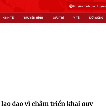
Truyền hình trực tuyến
KINH TẾ
TRUYỀN HÌNH
GIẢI TRÍ
Y TẾ
ĐỜI SỐNG
Pháp luật
Y tế
Truyền hình
Multimedia
Phim VTV
Video
Hậu trường
Shorts video
Nhân vật
Podcast
Khán giả
EMagazine
Giải sao mai
Photo
lao đao vì chậm triển khai quy
Infographic