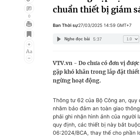
chuẩn thiết bị giám s
0
Ban Thời sự
27/03/2025 14:59 GMT+7
Giải trí
Đời sống
5:37
Nghe đọc bài
Điện ảnh
Du lịch
Âm nhạc
Làm đẹp
VTV.vn - Do chưa có đơn vị được
Sao
Chất lượng cuộc sốn
gặp khó khăn trong lắp đặt thiết
ngừng hoạt động.
Thông tư 62 của Bộ Công an, quy đ
nhằm bảo đảm an toàn giao thông
phải ghi nhận hình ảnh của người l
quy định, các thiết bị này bắt bu
06:2024/BCA, thay thế cho phần lớ