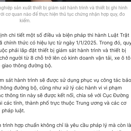
hiệp sản xuất thiết bị giám sát hành trình và thiết bị ghi hình
ệ với cơ quan nào để thực hiện thủ tục chứng nhận hợp quy, đo
kiểm.
nh chi tiết một số điều và biện pháp thi hành Luật Trật
 chính thức có hiệu lực từ ngày 1/1/2025. Trong đó, qu
ộc phải lắp đặt thiết bị giám sát hành trình và thiết bị
 chở người từ 8 chỗ trở lên có kinh doanh vận tải, xe ô tô
ộ giao thông đường bộ.
iám sát hành trình sẽ được sử dụng phục vụ công tác bả
 thông đường bộ, cũng như xử lý các hành vi vi phạm
Các thông tin này sẽ được kết nối, chia sẻ với Cục Đường
i các tỉnh, thành phố trực thuộc Trung ương và các cơ
 pháp luật.
nh trình hợp chuẩn không chỉ là yêu cầu pháp lý mà còn l