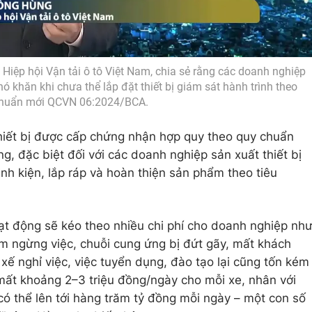
iệp hội Vận tải ô tô Việt Nam, chia sẻ rằng các doanh nghiệp
hó khăn khi chưa thể lắp đặt thiết bị giám sát hành trình theo
huẩn mới QCVN 06:2024/BCA.
hiết bị được cấp chứng nhận hợp quy theo quy chuẩn
, đặc biệt đối với các doanh nghiệp sản xuất thiết bị
inh kiện, lắp ráp và hoàn thiện sản phẩm theo tiêu
ạt động sẽ kéo theo nhiều chi phí cho doanh nghiệp nh
ạm ngừng việc, chuỗi cung ứng bị đứt gãy, mất khách
 xế nghỉ việc, việc tuyển dụng, đào tạo lại cũng tốn kém
 mất khoảng 2–3 triệu đồng/ngày cho mỗi xe, nhân với
 có thể lên tới hàng trăm tỷ đồng mỗi ngày – một con số