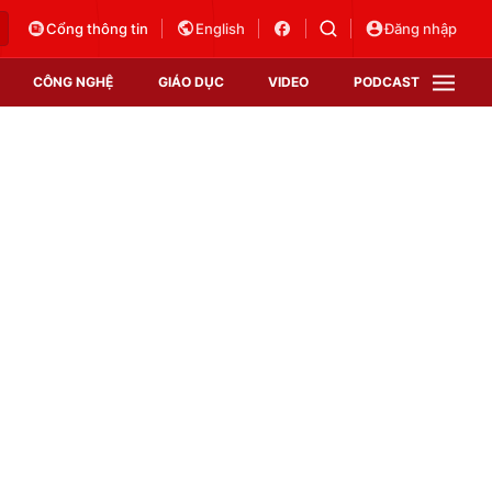
Cổng thông tin
English
Đăng nhập
CÔNG NGHỆ
GIÁO DỤC
VIDEO
PODCAST
VTV Money
VTV Thể thao
VTV Sức khoẻ
Bất động sản
Thị trường 24h
Tấm lòng Việt
Vươn mình bằng AI
VTV4
VTV8
VTV9
Lịch phát sóng
Giao lưu trực tuyến
Sự kiện