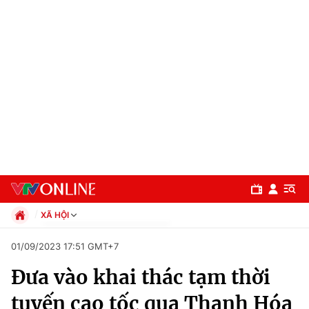
XÃ HỘI
Chính trị
01/09/2023 17:51 GMT+7
Xã hội
Đưa vào khai thác tạm thời
Pháp luật
Chuyên mục
Kinh tế
tuyến cao tốc qua Thanh Hóa
Thể thao