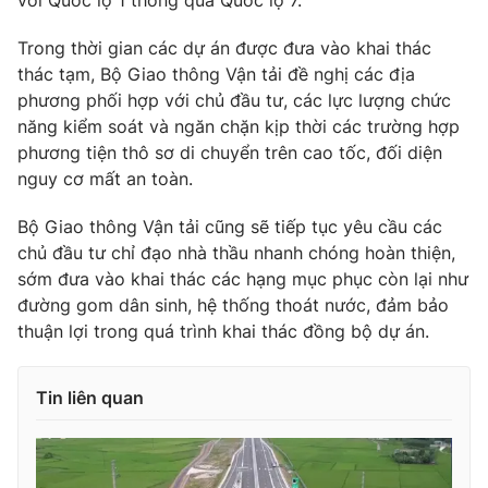
với Quốc lộ 1 thông qua Quốc lộ 7.
Trong thời gian các dự án được đưa vào khai thác
thác tạm, Bộ Giao thông Vận tải đề nghị các địa
phương phối hợp với chủ đầu tư, các lực lượng chức
THỜI BÁO VTV
năng kiểm soát và ngăn chặn kịp thời các trường hợp
phương tiện thô sơ di chuyển trên cao tốc, đối diện
nguy cơ mất an toàn.
Theo dõi báo trên
Bộ Giao thông Vận tải cũng sẽ tiếp tục yêu cầu các
chủ đầu tư chỉ đạo nhà thầu nhanh chóng hoàn thiện,
Cơ quan chủ quản:
Đài Truyền hình Việt Nam
sớm đưa vào khai thác các hạng mục phục còn lại như
Cơ quan báo chí:
đường gom dân sinh, hệ thống thoát nước, đảm bảo
Thời báo VTV
thuận lợi trong quá trình khai thác đồng bộ dự án.
Giấy phép hoạt động báo in và báo điện tử số 483/GP-BTTTT
cấp ngày 29/12/2023
Tổng Biên tập:
Vũ Thanh Thủy
Tin liên quan
Phó Tổng Biên tập:
Nguyễn Thị Mỹ Hạnh, Phạm Quốc Thắng,
Nguyễn Trọng Ninh
Tổng đài VTV:
024.38 355 931 - 024.38 355 932