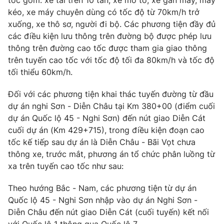
tốc gồm: xe tải trên 10 tấn, xe mô tô, xe gắn máy, máy
kéo, xe máy chuyên dùng có tốc độ từ 70km/h trở
Photo
Infographic
xuống, xe thô sơ, người đi bộ. Các phương tiện đầy đủ
các điều kiện lưu thông trên đường bộ được phép lưu
Video
Shorts video
thông trên đường cao tốc được tham gia giao thông
trên tuyến cao tốc với tốc độ tối đa 80km/h và tốc độ
tối thiểu 60km/h.
VTV Money
VTV Thể thao
Đối với các phương tiện khai thác tuyến đường từ đầu
VTV Sức khoẻ
Bất động sản
dự án nghi Sơn - Diễn Châu tại Km 380+00 (điểm cuối
dự án Quốc lộ 45 - Nghi Sơn) đến nút giao Diễn Cát
cuối dự án (Km 429+715), trong điều kiện đoạn cao
Thị trường 24h
Tấm lòng Việt
tốc kế tiếp sau dự án là Diễn Châu - Bãi Vọt chưa
thông xe, trước mắt, phương án tổ chức phân luồng từ
VTV4
Vươn mình bằng AI
xa trên tuyến cao tốc như sau:
Theo hướng Bắc - Nam, các phương tiện từ dự án
VTV9
VTV8
Quốc lộ 45 - Nghi Sơn nhập vào dự án Nghi Sơn -
Diễn Châu đến nút giao Diễn Cát (cuối tuyến) kết nối
Liên hệ tòa soạn
English