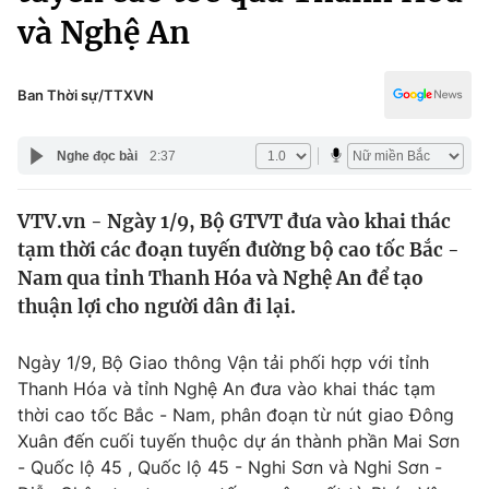
Chính trị
và Nghệ An
Truyền hình
Văn hóa - Giải trí
Xã hội
Y tế
Ban Thời sự/TTXVN
Đời sống
Pháp luật
Công nghệ
Nghe đọc bài
2:37
Giáo dục
Y tế
VTV.vn - Ngày 1/9, Bộ GTVT đưa vào khai thác
tạm thời các đoạn tuyến đường bộ cao tốc Bắc -
Thế giới
Nam qua tỉnh Thanh Hóa và Nghệ An để tạo
Tin tức
thuận lợi cho người dân đi lại.
Kinh tế
Thế giới đó đây
Ngày 1/9, Bộ Giao thông Vận tải phối hợp với tỉnh
Tài chính
Dữ liệu và đời sống
Thanh Hóa và tỉnh Nghệ An đưa vào khai thác tạm
Câu chuyện quốc tế
Thị trường
thời cao tốc Bắc - Nam, phân đoạn từ nút giao Đông
Xuân đến cuối tuyến thuộc dự án thành phần Mai Sơn
Truyền hình
Góc doanh nghiệp
- Quốc lộ 45 , Quốc lộ 45 - Nghi Sơn và Nghi Sơn -