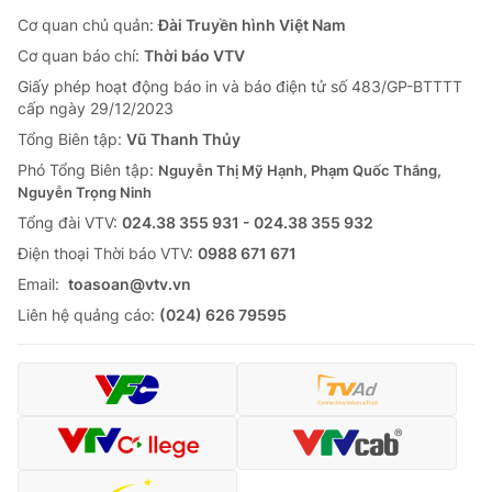
Cơ quan chủ quản:
Đài Truyền hình Việt Nam
Cơ quan báo chí:
Thời báo VTV
Giấy phép hoạt động báo in và báo điện tử số 483/GP-BTTTT
cấp ngày 29/12/2023
Tổng Biên tập:
Vũ Thanh Thủy
Phó Tổng Biên tập:
Nguyễn Thị Mỹ Hạnh, Phạm Quốc Thắng,
Nguyễn Trọng Ninh
Tổng đài VTV:
024.38 355 931 - 024.38 355 932
Ðiện thoại Thời báo VTV:
0988 671 671
Email:
toasoan@vtv.vn
Liên hệ quảng cáo:
(024) 626 79595