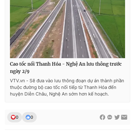
Ðiện thoại Thời báo VTV:
024.66 897 897
Email:
toasoan@vtv.vn
Liên hệ quảng cáo:
024-7300.7108
Cao tốc nối Thanh Hóa - Nghệ An lưu thông trước
ngày 2/9
VTV.vn - Sẽ đưa vào lưu thông đoạn dự án thành phần
thuộc đường bộ cao tốc nối tiếp từ Thanh Hóa đến
huyện Diễn Châu, Nghệ An sớm hơn kế hoạch.
® Cấm sao chép dưới mọi hình thức nếu không có sự chấp
thuận bằng văn bản. Ghi rõ nguồn VTV.vn khi phát hành lại
0
0
thông tin từ website này.