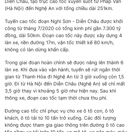
Diễn Châu, tạo trục cao tốc xuyên suốt từ Pháp Vân
Phim VTV
Giải trí
(Hà Nội) đến Nghệ An với tổng chiều dài 251km.
Hậu trường
Điện ảnh
Tuyến cao tốc đoạn Nghi Sơn - Diễn Châu được khởi
Đời sống
Nhân vật
công từ tháng 7/2020 có tổng kinh phí gần 7.300 tỷ
Âm nhạc
đồng, dài 50km. Đoạn cao tốc này được xây dựng 4
Du lịch
Khán giả
Giáo dục
Sao
làn xe, nền đường 17m, vận tốc thiết kế 80 km/h,
Làm đẹp
Giải sao mai
không có làn dừng khẩn cấp.
Tuyển sinh
Công nghệ
Chất lượng cuộc sống
Trong giai đoạn hoàn chỉnh sẽ được nâng lên thành 6
Học trực tuyến
làn xe. Khi đưa vào vận hành, tuyến sẽ rút ngắn thời
Hitech Công nghệ tương lai
Giao lưu trực tuyến
gian từ Thanh Hóa đi Nghệ An từ 3 giờ xuống còn 1,5
Sản phẩm
giờ. Đi từ Hà Nội đến Diễn Châu (Nghệ An) sẽ chỉ mất
3,5 giờ thay vì khoảng 5 giờ như hiện nay. Sau khi
Lịch phát sóng
Thị trường
thông xe, đoạn cao tốc tạm thời chưa thu phí.
Tư vấn
Đường cao tốc chỉ phục vụ cho xe ô tô con, ô tô
Chuyên mục khác
khách, ô tô tải từ 10 tấn trở xuống. Các đối tượng
Emagazine
Podcast
không được tham gia giao thông trên đường ô tô cao