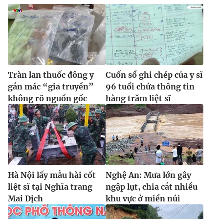
Tràn lan thuốc đông y
Cuốn sổ ghi chép của y sĩ
gắn mác “gia truyền”
96 tuổi chứa thông tin
không rõ nguồn gốc
hàng trăm liệt sĩ
Hà Nội lấy mẫu hài cốt
Nghệ An: Mưa lớn gây
liệt sĩ tại Nghĩa trang
ngập lụt, chia cắt nhiều
Mai Dịch
khu vực ở miền núi