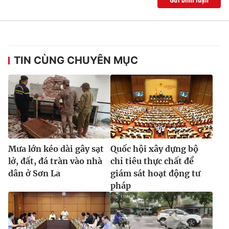
Ðiện thoại Thời báo VTV:
024.66 897 897
Email:
toasoan@vtv.vn
Liên hệ quảng cáo:
024-7300.7108
TIN CÙNG CHUYÊN MỤC
Mưa lớn kéo dài gây sạt
Quốc hội xây dựng bộ
lở, đất, đá tràn vào nhà
chỉ tiêu thực chất để
dân ở Sơn La
giám sát hoạt động tư
® Cấm sao chép dưới mọi hình thức nếu không có sự chấp
pháp
thuận bằng văn bản. Ghi rõ nguồn VTV.vn khi phát hành lại
thông tin từ website này.