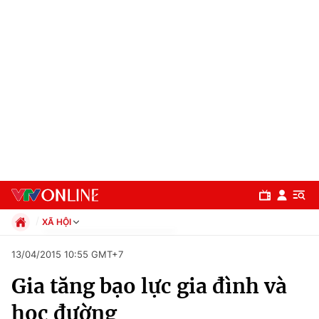
XÃ HỘI
Chính trị
13/04/2015 10:55 GMT+7
Xã hội
Gia tăng bạo lực gia đình và
Pháp luật
Chuyên mục
Kinh tế
học đường
Thể thao