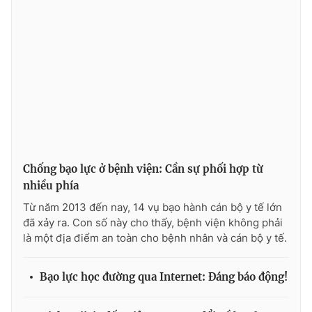
Photo
Infographic
Video
Shorts video
VTV Money
VTV Thể thao
VTV Sức khoẻ
Bất động sản
Chống bạo lực ở bệnh viện: Cần sự phối hợp từ
Thị trường 24h
Tấm lòng Việt
nhiều phía
Từ năm 2013 đến nay, 14 vụ bạo hành cán bộ y tế lớn
đã xảy ra. Con số này cho thấy, bệnh viện không phải
VTV4
Vươn mình bằng AI
là một địa điểm an toàn cho bệnh nhân và cán bộ y tế.
VTV9
VTV8
Bạo lực học đường qua Internet: Đáng báo động!
Liên hệ tòa soạn
English