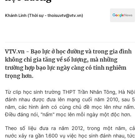
Chính trị
Truyền hình
Văn hóa - Giải trí
Khánh Linh (Thời sự - thoisuvtv@vtv.vn)
Xã hội
Y tế
Đời sống
Pháp luật
Công nghệ
Giáo dục
VTV.vn - Bạo lực ở học đường và trong gia đình
Y tế
không chỉ gia tăng về số lượng, mà những
trường hợp bạo lực ngày càng có tính nghiêm
Thế giới
trọng hơn.
Tin tức
Từ clip học sinh trường THPT Trần Nhân Tông, Hà Nội
Kinh tế
đánh nhau được đưa lên mạng cuối năm 2010, sau 5
Thế giới đó đây
Tài chính
năm, các hình ảnh có cùng chủ đề mọc lên như nấm.
Dữ liệu và đời sống
Câu chuyện quốc tế
Điều đáng nói, "nấm" mọc lên mỗi ngày một độc hơn.
Thị trường
Theo số liệu đưa ra năm 2012, trong một năm, cả
Truyền hình
Góc doanh nghiệp
nước xảy ra gần 1.600 vụ việc học sinh đánh nhau, tức