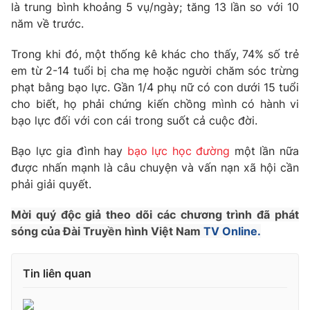
Phim VTV
là trung bình khoảng 5 vụ/ngày; tăng 13 lần so với 10
Giải trí
năm về trước.
Hậu trường
Điện ảnh
Trong khi đó, một thống kê khác cho thấy, 74% số trẻ
Đời sống
Nhân vật
em từ 2-14 tuổi bị cha mẹ hoặc người chăm sóc trừng
Âm nhạc
Du lịch
Khán giả
phạt bằng bạo lực. Gần 1/4 phụ nữ có con dưới 15 tuổi
Giáo dục
Sao
cho biết, họ phải chứng kiến chồng mình có hành vi
Làm đẹp
Giải sao mai
bạo lực đối với con cái trong suốt cả cuộc đời.
Tuyển sinh
Công nghệ
Chất lượng cuộc sống
Bạo lực gia đình hay
bạo lực học đường
một lần nữa
Học trực tuyến
Hitech Công nghệ tương lai
được nhấn mạnh là câu chuyện và vấn nạn xã hội cần
Giao lưu trực tuyến
phải giải quyết.
Sản phẩm
Mời quý độc giả theo dõi các chương trình đã phát
Lịch phát sóng
Thị trường
sóng của Đài Truyền hình Việt Nam
TV Online.
Tư vấn
Chuyên mục khác
Tin liên quan
Emagazine
Podcast