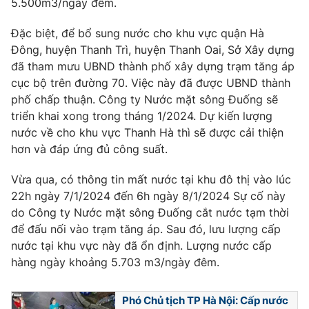
5.500m3/ngày đêm.
Phim VTV
Giải trí
Hậu trường
Đặc biệt, để bổ sung nước cho khu vực quận Hà
Điện ảnh
Đông, huyện Thanh Trì, huyện Thanh Oai, Sở Xây dựng
Đời sống
Nhân vật
đã tham mưu UBND thành phố xây dựng trạm tăng áp
Âm nhạc
cục bộ trên đường 70. Việc này đã được UBND thành
Du lịch
Khán giả
Giáo dục
Sao
phố chấp thuận. Công ty Nước mặt sông Đuống sẽ
Làm đẹp
Giải sao mai
triển khai xong trong tháng 1/2024. Dự kiến lượng
Tuyển sinh
nước về cho khu vực Thanh Hà thì sẽ được cải thiện
Công nghệ
Chất lượng cuộc sống
hơn và đáp ứng đủ công suất.
Học trực tuyến
Hitech Công nghệ tương lai
Giao lưu trực tuyến
Vừa qua, có thông tin mất nước tại khu đô thị vào lúc
Sản phẩm
22h ngày 7/1/2024 đến 6h ngày 8/1/2024 Sự cố này
do Công ty Nước mặt sông Đuống cắt nước tạm thời
Lịch phát sóng
Thị trường
để đấu nối vào trạm tăng áp. Sau đó, lưu lượng cấp
nước tại khu vực này đã ổn định. Lượng nước cấp
Tư vấn
hàng ngày khoảng 5.703 m3/ngày đêm.
Chuyên mục khác
Emagazine
Podcast
Phó Chủ tịch TP Hà Nội: Cấp nước