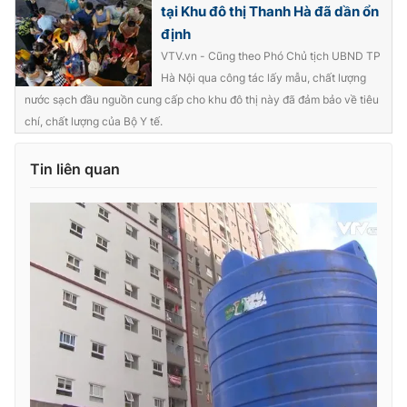
tại Khu đô thị Thanh Hà đã dần ổn
Photo
Infographic
định
VTV.vn - Cũng theo Phó Chủ tịch UBND TP
Hà Nội qua công tác lấy mẫu, chất lượng
Video
Shorts video
nước sạch đầu nguồn cung cấp cho khu đô thị này đã đảm bảo về tiêu
chí, chất lượng của Bộ Y tế.
VTV Money
VTV Thể thao
Tin liên quan
VTV Sức khoẻ
Bất động sản
Thị trường 24h
Tấm lòng Việt
VTV4
Vươn mình bằng AI
VTV9
VTV8
Liên hệ tòa soạn
English