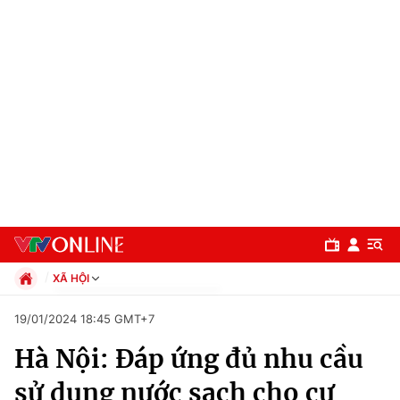
XÃ HỘI
Chính trị
19/01/2024 18:45 GMT+7
Xã hội
Hà Nội: Đáp ứng đủ nhu cầu
Pháp luật
Chuyên mục
Kinh tế
sử dụng nước sạch cho cư
Thể thao