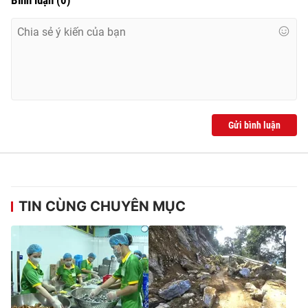
Ðiện thoại Thời báo VTV:
024.66 897 897
Email:
toasoan@vtv.vn
Liên hệ quảng cáo:
024-7300.7108
Gửi bình luận
TIN CÙNG CHUYÊN MỤC
® Cấm sao chép dưới mọi hình thức nếu không có sự chấp
thuận bằng văn bản. Ghi rõ nguồn VTV.vn khi phát hành lại
thông tin từ website này.