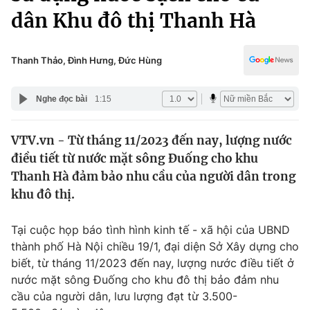
Chính trị
dân Khu đô thị Thanh Hà
Truyền hình
Văn hóa - Giải trí
Xã hội
Y tế
Thanh Thảo, Đình Hưng, Đức Hùng
Đời sống
Pháp luật
Công nghệ
Nghe đọc bài
1:15
Giáo dục
Y tế
VTV.vn - Từ tháng 11/2023 đến nay, lượng nước
điều tiết từ nước mặt sông Đuống cho khu
Thế giới
Thanh Hà đảm bảo nhu cầu của người dân trong
Tin tức
khu đô thị.
Kinh tế
Thế giới đó đây
Tại cuộc họp báo tình hình kinh tế - xã hội của UBND
Tài chính
Dữ liệu và đời sống
thành phố Hà Nội chiều 19/1, đại diện Sở Xây dựng cho
Câu chuyện quốc tế
Thị trường
biết, từ tháng 11/2023 đến nay, lượng nước điều tiết ở
nước mặt sông Đuống cho khu đô thị bảo đảm nhu
Truyền hình
Góc doanh nghiệp
cầu của người dân, lưu lượng đạt từ 3.500-