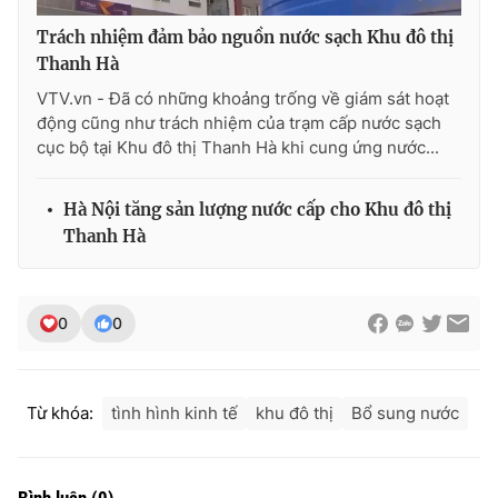
Trách nhiệm đảm bảo nguồn nước sạch Khu đô thị
Thanh Hà
VTV.vn - Đã có những khoảng trống về giám sát hoạt
THỜI BÁO VTV
động cũng như trách nhiệm của trạm cấp nước sạch
cục bộ tại Khu đô thị Thanh Hà khi cung ứng nước...
Hà Nội tăng sản lượng nước cấp cho Khu đô thị
Theo dõi báo trên
Thanh Hà
Cơ quan chủ quản:
Đài Truyền hình Việt Nam
Cơ quan báo chí:
Thời báo VTV
0
0
Giấy phép hoạt động báo in và báo điện tử số 483/GP-BTTTT
cấp ngày 29/12/2023
Tổng Biên tập:
Vũ Thanh Thủy
Từ khóa:
tình hình kinh tế
khu đô thị
Bổ sung nước
Phó Tổng Biên tập:
Nguyễn Thị Mỹ Hạnh, Phạm Quốc Thắng,
Nguyễn Trọng Ninh
Tổng đài VTV:
024.38 355 931 - 024.38 355 932
Bình luận
(
0
)