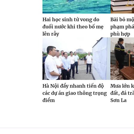
Hai học sinh tử vong do
Bãi bỏ mộ
đuối nước khi theo bố mẹ
phạm phá
lên rẫy
phù hợp
Hà Nội đẩy nhanh tiến độ
Mưa lớn ké
các dự án giao thông trọng
đất, đá t
điểm
Sơn La