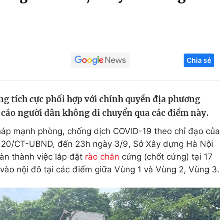
Góc ảnh
Giáo dục
Công nghệ
Chia sẻ
Tuyển sinh
Hitech Công ng
Học trực tuyến
Sản phẩm
g tích cực phối hợp với chính quyền địa phương
g
Thị trường
n cáo người dân không di chuyển qua các điểm này.
Tư vấn
pháp mạnh phòng, chống dịch COVID-19 theo chỉ đạo của
ị 20/CT-UBND, đến 23h ngày 3/9, Sở Xây dựng Hà Nội
àn thành việc lắp đặt
rào chắn
cứng (chốt cứng) tại 17
vào nội đô tại các điểm giữa Vùng 1 và Vùng 2, Vùng 3.