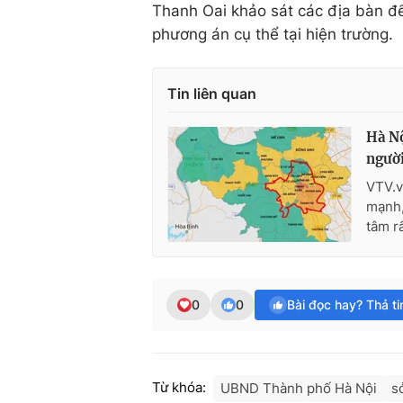
Thanh Oai khảo sát các địa bàn để
phương án cụ thể tại hiện trường.
Tin liên quan
Hà Nộ
người
VTV.v
mạnh,
tâm rấ
0
0
Bài đọc hay? Thả t
Từ khóa:
UBND Thành phố Hà Nội
s