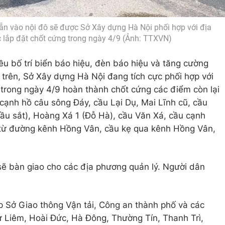
dẫn vào nội đô sẽ được Sở Xây dựng Hà Nội phối hợp với địa
 lắp đặt chốt cứng trong ngày 4/9 (Ảnh: TTXVN)
 đều bố trí biển báo hiệu, đèn báo hiệu và tăng cường
trên, Sở Xây dựng Hà Nội đang tích cực phối hợp với
ong ngày 4/9 hoàn thành chốt cứng các điểm còn lại
ạnh hồ câu sông Đáy, cầu Lại Dụ, Mai Lĩnh cũ, cầu
u sắt), Hoàng Xá 1 (Đỗ Hà), cầu Văn Xá, cầu cạnh
 từ đường kênh Hồng Vân, cầu kẹ qua kênh Hồng Vân,
sẽ bàn giao cho các địa phương quản lý. Người dân
̣p Sở Giao thông Vận tải, Công an thành phố và các
 Liêm, Hoài Đức, Hà Đông, Thường Tín, Thanh Trì,