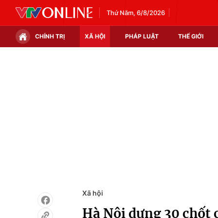
Thứ Năm, 6/8/2026
CHÍNH TRỊ
XÃ HỘI
PHÁP LUẬT
THẾ GIỚI
Chính trị
Xã hội
Thế giới
Kinh tế
Tin tức
Tài chính
Thế giới đó đây
Thị trường
Câu chuyện quốc tế
Góc doanh nghiệp
Dữ liệu và đời sống
Xã hội
Hà Nội dựng 30 chốt 