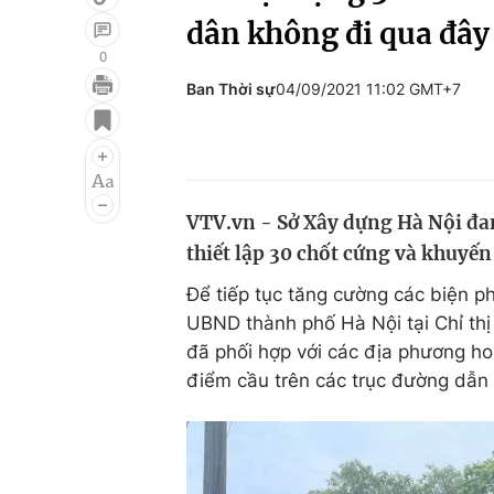
dân không đi qua đây
0
Ban Thời sự
04/09/2021 11:02 GMT+7
Giải trí
Đời sống
Điện ảnh
Du lịch
Âm nhạc
Làm đẹp
VTV.vn - Sở Xây dựng Hà Nội đan
Sao
Chất lượng cuộc sốn
thiết lập 30 chốt cứng và khuyế
Để tiếp tục tăng cường các biện 
UBND thành phố Hà Nội tại Chỉ th
đã phối hợp với các địa phương ho
điểm cầu trên các trục đường dẫn 