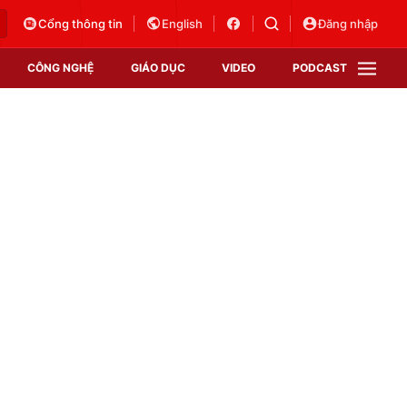
Cổng thông tin
English
Đăng nhập
CÔNG NGHỆ
GIÁO DỤC
VIDEO
PODCAST
VTV Money
VTV Thể thao
VTV Sức khoẻ
Bất động sản
Thị trường 24h
Tấm lòng Việt
Vươn mình bằng AI
VTV4
VTV8
VTV9
Lịch phát sóng
Giao lưu trực tuyến
Sự kiện