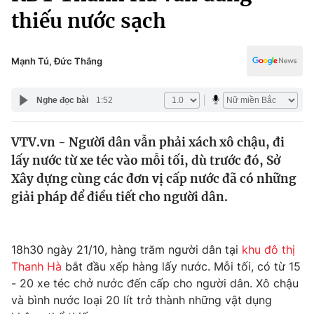
Chính trị
thiếu nước sạch
Truyền hình
Văn hóa - Giải trí
Xã hội
Y tế
Mạnh Tú, Đức Thắng
Đời sống
Pháp luật
Công nghệ
Nghe đọc bài
1:52
Giáo dục
Y tế
VTV.vn - Người dân vẫn phải xách xô chậu, đi
lấy nước từ xe téc vào mỗi tối, dù trước đó, Sở
Thế giới
Xây dựng cùng các đơn vị cấp nước đã có những
Tin tức
giải pháp để điều tiết cho người dân.
Kinh tế
Thế giới đó đây
Tài chính
Dữ liệu và đời sống
18h30 ngày 21/10, hàng trăm người dân tại
khu đô thị
Câu chuyện quốc tế
Thị trường
Thanh Hà
bắt đầu xếp hàng lấy nước. Mỗi tối, có từ 15
- 20 xe téc chở nước đến cấp cho người dân. Xô chậu
Truyền hình
Góc doanh nghiệp
và bình nước loại 20 lít trở thành những vật dụng