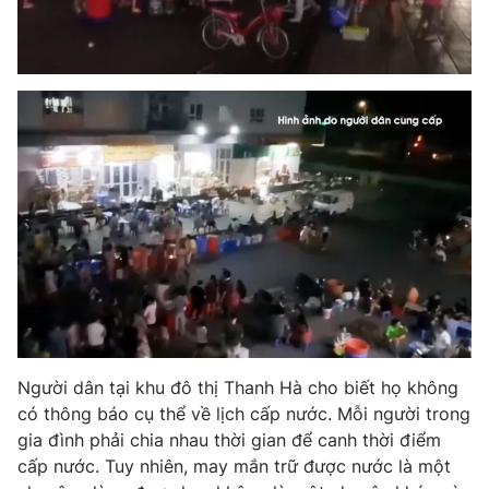
THỜI BÁO VTV
Theo dõi báo trên
Cơ quan chủ quản:
Đài Truyền hình Việt Nam
Cơ quan báo chí:
Thời báo VTV
Giấy phép hoạt động báo in và báo điện tử số 483/GP-BTTTT
cấp ngày 29/12/2023
Người dân tại khu đô thị Thanh Hà cho biết họ không
Tổng Biên tập:
Vũ Thanh Thủy
có thông báo cụ thể về lịch cấp nước. Mỗi người trong
Phó Tổng Biên tập:
Nguyễn Thị Mỹ Hạnh, Phạm Quốc Thắng,
gia đình phải chia nhau thời gian để canh thời điểm
Nguyễn Trọng Ninh
cấp nước. Tuy nhiên, may mắn trữ được nước là một
Tổng đài VTV:
024.38 355 931 - 024.38 355 932