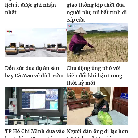
lịch ít được ghi nhận
giao thông kịp thời đưa
nhất
người phụ nữ bất tỉnh đi
cấp cứu
Dồn sức đưa dự án sân
Chủ động ứng phó với
bay Cà Mau về đích sớm
biến đổi khí hậu trong
thời kỳ mới
TP Hồ Chí Minh đưa vào
Người đàn ông đi lạc hơn