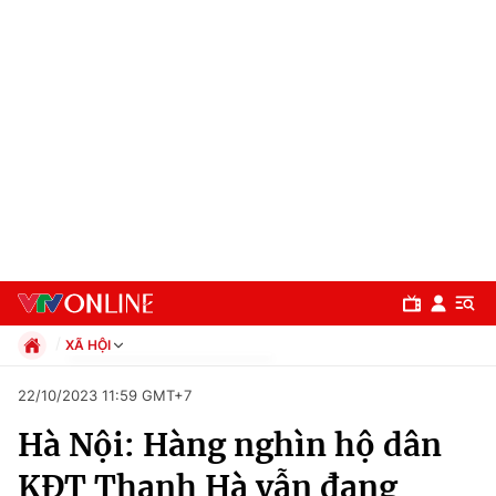
XÃ HỘI
Chính trị
22/10/2023 11:59 GMT+7
Xã hội
Hà Nội: Hàng nghìn hộ dân
Pháp luật
Chuyên mục
Kinh tế
KĐT Thanh Hà vẫn đang
Thể thao