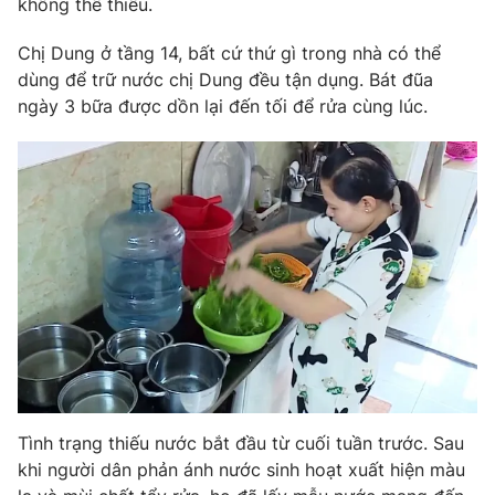
không thể thiếu.
Phim VTV
Giải trí
Hậu trường
Chị Dung ở tầng 14, bất cứ thứ gì trong nhà có thể
Điện ảnh
dùng để trữ nước chị Dung đều tận dụng. Bát đũa
Đời sống
Nhân vật
ngày 3 bữa được dồn lại đến tối để rửa cùng lúc.
Âm nhạc
Du lịch
Khán giả
Giáo dục
Sao
Làm đẹp
Giải sao mai
Tuyển sinh
Công nghệ
Chất lượng cuộc sống
Học trực tuyến
Hitech Công nghệ tương lai
Giao lưu trực tuyến
Sản phẩm
Lịch phát sóng
Thị trường
Tư vấn
Chuyên mục khác
Tình trạng thiếu nước bắt đầu từ cuối tuần trước. Sau
Emagazine
Podcast
khi người dân phản ánh nước sinh hoạt xuất hiện màu