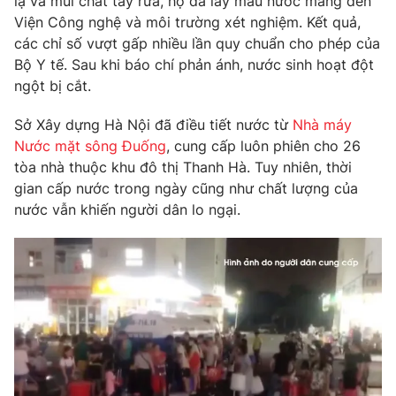
lạ và mùi chất tẩy rửa, họ đã lấy mẫu nước mang đến
Viện Công nghệ và môi trường xét nghiệm. Kết quả,
Photo
Infographic
các chỉ số vượt gấp nhiều lần quy chuẩn cho phép của
Bộ Y tế. Sau khi báo chí phản ánh, nước sinh hoạt đột
Video
Shorts video
ngột bị cắt.
Sở Xây dựng Hà Nội đã điều tiết nước từ
Nhà máy
VTV Money
VTV Thể thao
Nước mặt sông Đuống
, cung cấp luôn phiên cho 26
tòa nhà thuộc khu đô thị Thanh Hà. Tuy nhiên, thời
VTV Sức khoẻ
Bất động sản
gian cấp nước trong ngày cũng như chất lượng của
nước vẫn khiến người dân lo ngại.
Thị trường 24h
Tấm lòng Việt
VTV4
Vươn mình bằng AI
VTV9
VTV8
Liên hệ tòa soạn
English