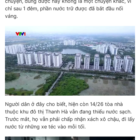
chuyện, dùng được hay không là một chuyện khác, vì
Ðiện thoại Thời báo VTV:
024.66 897 897
chỉ sau 1 đêm, phần nước trữ được đã bắt đầu nổi
Email:
toasoan@vtv.vn
váng.
Liên hệ quảng cáo:
024-7300.7108
Người dân ở đây cho biết, hiện còn 14/26 tòa nhà
® Cấm sao chép dưới mọi hình thức nếu không có sự chấp
thuộc khu đô thị Thanh Hà vẫn đang thiếu nước sạch.
thuận bằng văn bản. Ghi rõ nguồn VTV.vn khi phát hành lại
Trước mắt, họ vẫn phải chấp nhận xách xô chậu, đi lấy
thông tin từ website này.
nước từ những xe téc vào mỗi tối.