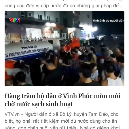
cùng các đơn vị cấp nước đã có những giải pháp để...
Hàng trăm hộ dân ở Vĩnh Phúc mòn mỏi
chờ nước sạch sinh hoạt
VTV.vn - Người dân ở xã Bồ Lý, huyện Tam Đảo, cho
biết, họ phải rất tiết kiệm mới đủ nước dùng cho ăn
uống, còn chăn nuôi vẫn rất thiếu. Nhà có giếng khơi...