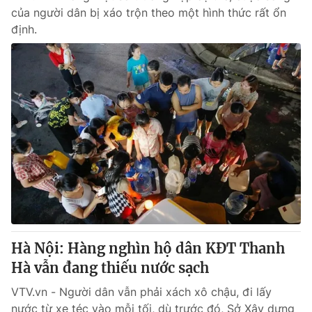
của người dân bị xáo trộn theo một hình thức rất ổn
định.
Hà Nội: Hàng nghìn hộ dân KĐT Thanh
Hà vẫn đang thiếu nước sạch
VTV.vn - Người dân vẫn phải xách xô chậu, đi lấy
nước từ xe téc vào mỗi tối, dù trước đó, Sở Xây dựng