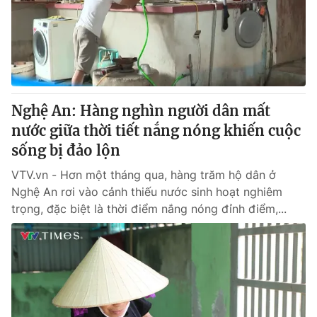
Tin tức
Kinh tế
Thế giới đó đây
Tài chính
Dữ liệu và đời sống
Câu chuyện quốc tế
Thị trường
Nghệ An: Hàng nghìn người dân mất
Truyền hình
Góc doanh nghiệp
nước giữa thời tiết nắng nóng khiến cuộc
Phim VTV
sống bị đảo lộn
Giải trí
Hậu trường
VTV.vn - Hơn một tháng qua, hàng trăm hộ dân ở
Điện ảnh
Nghệ An rơi vào cảnh thiếu nước sinh hoạt nghiêm
Đời sống
Nhân vật
trọng, đặc biệt là thời điểm nắng nóng đỉnh điểm,...
Âm nhạc
Du lịch
Khán giả
Giáo dục
Sao
Làm đẹp
Giải sao mai
Tuyển sinh
Công nghệ
Chất lượng cuộc sống
Học trực tuyến
Hitech Công nghệ tương lai