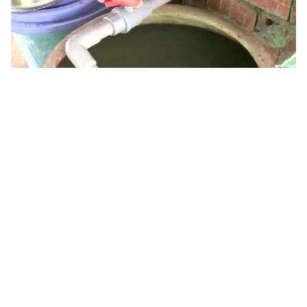
Tin mới
Video
Live
Emagazine
Trang chủ
Hàng nghìn hộ dân thiếu nước sạch giữa
cao điểm nắng nóng
VTV.vn - Tại nhiều xã trên địa bàn huyện Hoài Đức, Hà
Nội suốt gần 1 tháng nay đã không có nước sạch để
sử dụng.