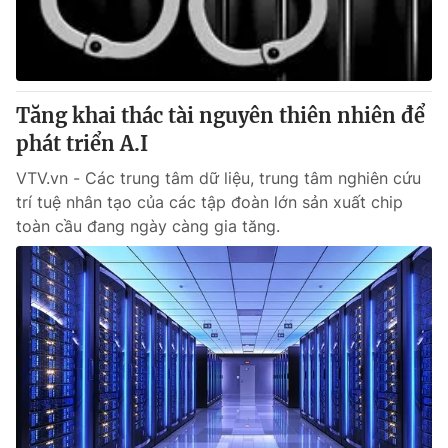
Giấy phép hoạt động báo in và báo điện tử số 483/GP-BTTTT
cấp ngày 29/12/2023
Tổng Biên tập:
Vũ Thanh Thủy
Phó Tổng Biên tập:
Nguyễn Thị Mỹ Hạnh, Phạm Quốc Thắng,
Tăng khai thác tài nguyên thiên nhiên để
Nguyễn Trọng Ninh
Tổng đài VTV:
phát triển A.I
024.38 355 931 - 024.38 355 932
Ðiện thoại Thời báo VTV:
024.66 897 897
VTV.vn - Các trung tâm dữ liệu, trung tâm nghiên cứu
Email:
toasoan@vtv.vn
trí tuệ nhân tạo của các tập đoàn lớn sản xuất chip
Liên hệ quảng cáo:
024-7300.7108
toàn cầu đang ngày càng gia tăng.