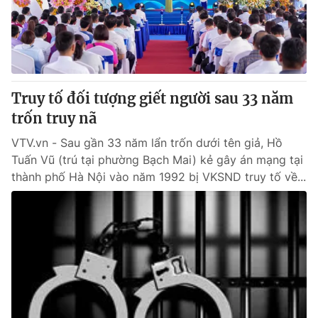
Thị trường 24h
Tấm lòng Việt
VTV4
Vươn mình bằng AI
VTV9
VTV8
Truy tố đối tượng giết người sau 33 năm
trốn truy nã
Liên hệ tòa soạn
English
VTV.vn - Sau gần 33 năm lẩn trốn dưới tên giả, Hồ
Tuấn Vũ (trú tại phường Bạch Mai) kẻ gây án mạng tại
thành phố Hà Nội vào năm 1992 bị VKSND truy tố về...
THỜI BÁO VTV
Theo dõi báo trên
Cơ quan chủ quản:
Đài Truyền hình Việt Nam
Cơ quan báo chí:
Thời báo VTV