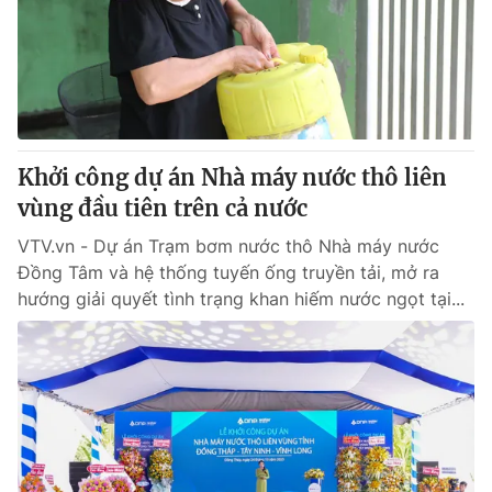
Giao lưu trực tuyến
Sản phẩm
Lịch phát sóng
Thị trường
Tư vấn
Chuyên mục khác
Khởi công dự án Nhà máy nước thô liên
Emagazine
Podcast
vùng đầu tiên trên cả nước
VTV.vn - Dự án Trạm bơm nước thô Nhà máy nước
Photo
Infographic
Đồng Tâm và hệ thống tuyến ống truyền tải, mở ra
hướng giải quyết tình trạng khan hiếm nước ngọt tại...
Video
Shorts video
VTV Money
VTV Thể thao
VTV Sức khoẻ
Bất động sản