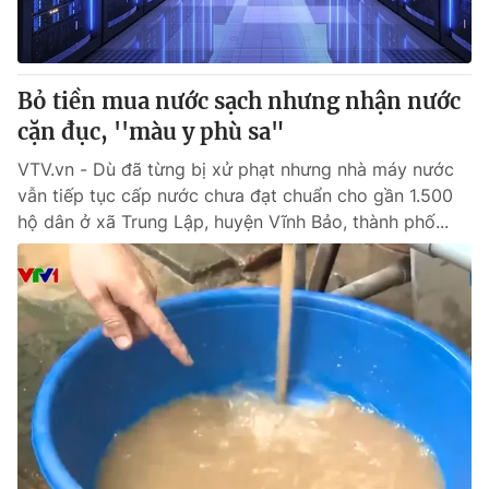
® Cấm sao chép dưới mọi hình thức nếu không có sự chấp
thuận bằng văn bản. Ghi rõ nguồn VTV.vn khi phát hành lại
Bỏ tiền mua nước sạch nhưng nhận nước
thông tin từ website này.
cặn đục, ''màu y phù sa"
VTV.vn - Dù đã từng bị xử phạt nhưng nhà máy nước
vẫn tiếp tục cấp nước chưa đạt chuẩn cho gần 1.500
hộ dân ở xã Trung Lập, huyện Vĩnh Bảo, thành phố...