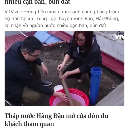
nhiều cặn bẩn, bùn đất
VTV.vn - Đóng tiền mua nước sạch nhưng hàng trăm
hộ dân tại xã Trung Lập, huyện Vĩnh Bảo, Hải Phòng,
lại nhận về nguồn nước nhiều cặn bẩn, bùn đất.
Tháp nước Hàng Đậu mở cửa đón du
khách tham quan