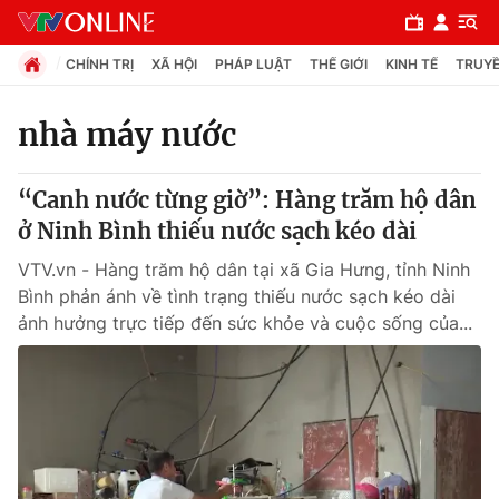
CHÍNH TRỊ
XÃ HỘI
PHÁP LUẬT
THẾ GIỚI
KINH TẾ
TRUYỀ
nhà máy nước
Chuyên mục
“Canh nước từng giờ”: Hàng trăm hộ dân
Chính trị
ở Ninh Bình thiếu nước sạch kéo dài
VTV.vn - Hàng trăm hộ dân tại xã Gia Hưng, tỉnh Ninh
Xã hội
Bình phản ánh về tình trạng thiếu nước sạch kéo dài
ảnh hưởng trực tiếp đến sức khỏe và cuộc sống của...
Pháp luật
Y tế
Thế giới