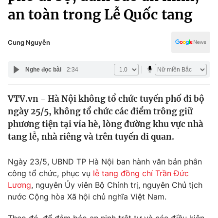
Chính trị
an toàn trong Lễ Quốc tang
Truyền hình
Văn hóa - Giải trí
Xã hội
Y tế
Cung Nguyễn
Đời sống
Pháp luật
Công nghệ
Nghe đọc bài
2:34
Giáo dục
Y tế
VTV.vn - Hà Nội không tổ chức tuyến phố đi bộ
ngày 25/5, không tổ chức các điểm trông giữ
Thế giới
phương tiện tại vỉa hè, lòng đường khu vực nhà
Tin tức
tang lễ, nhà riêng và trên tuyến di quan.
Kinh tế
Thế giới đó đây
Ngày 23/5, UBND TP Hà Nội ban hành văn bản phân
Tài chính
Dữ liệu và đời sống
công tổ chức, phục vụ
lễ tang đồng chí Trần Đức
Câu chuyện quốc tế
Thị trường
Lương
, nguyên Ủy viên Bộ Chính trị, nguyên Chủ tịch
nước Cộng hòa Xã hội chủ nghĩa Việt Nam.
Truyền hình
Góc doanh nghiệp