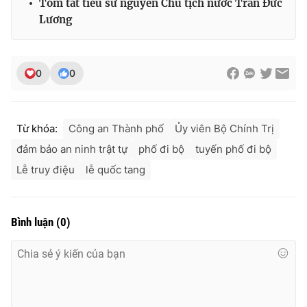
Tóm tắt tiểu sử nguyên Chủ tịch nước Trần Đức
Lương
0
0
Từ khóa:
Công an Thành phố
Ủy viên Bộ Chính Trị
đảm bảo an ninh trật tự
phố đi bộ
tuyến phố đi bộ
Lễ truy điệu
lễ quốc tang
Bình luận
(
0
)