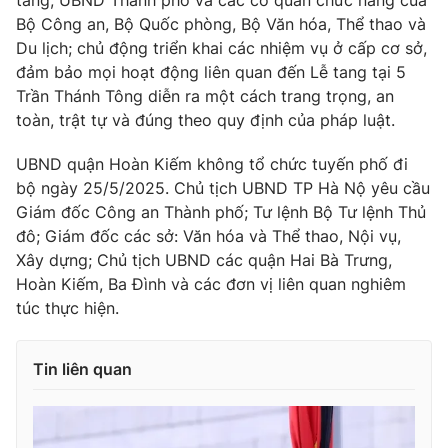
tang, UBND Thành phố và các cơ quan chức năng của
Bộ Công an, Bộ Quốc phòng, Bộ Văn hóa, Thể thao và
Du lịch; chủ động triển khai các nhiệm vụ ở cấp cơ sở,
đảm bảo mọi hoạt động liên quan đến Lễ tang tại 5
Trần Thánh Tông diễn ra một cách trang trọng, an
THỜI BÁO VTV
toàn, trật tự và đúng theo quy định của pháp luật.
UBND quận Hoàn Kiếm không tổ chức tuyến phố đi
bộ ngày 25/5/2025. Chủ tịch UBND TP Hà Nộ yêu cầu
Theo dõi báo trên
Giám đốc Công an Thành phố; Tư lệnh Bộ Tư lệnh Thủ
đô; Giám đốc các sở: Văn hóa và Thể thao, Nội vụ,
Cơ quan chủ quản:
Đài Truyền hình Việt Nam
Xây dựng; Chủ tịch UBND các quận Hai Bà Trưng,
Cơ quan báo chí:
Thời báo VTV
Hoàn Kiếm, Ba Đình và các đơn vị liên quan nghiêm
Giấy phép hoạt động báo in và báo điện tử số 483/GP-BTTTT
túc thực hiện.
cấp ngày 29/12/2023
Tổng Biên tập:
Vũ Thanh Thủy
Tin liên quan
Phó Tổng Biên tập:
Nguyễn Thị Mỹ Hạnh, Phạm Quốc Thắng,
Nguyễn Trọng Ninh
Tổng đài VTV:
024.38 355 931 - 024.38 355 932