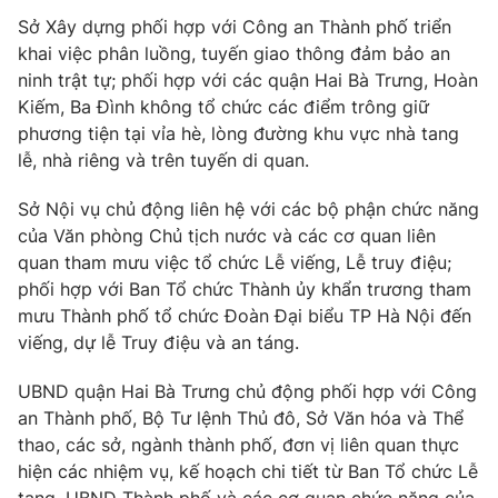
Sở Xây dựng phối hợp với Công an Thành phố triển
Photo
Infographic
khai việc phân luồng, tuyến giao thông đảm bảo an
ninh trật tự; phối hợp với các quận Hai Bà Trưng, Hoàn
Video
Shorts video
Kiếm, Ba Đình không tổ chức các điểm trông giữ
phương tiện tại vỉa hè, lòng đường khu vực nhà tang
lễ, nhà riêng và trên tuyến di quan.
VTV Money
VTV Thể thao
Sở Nội vụ chủ động liên hệ với các bộ phận chức năng
VTV Sức khoẻ
Bất động sản
của Văn phòng Chủ tịch nước và các cơ quan liên
quan tham mưu việc tổ chức Lễ viếng, Lễ truy điệu;
phối hợp với Ban Tổ chức Thành ủy khẩn trương tham
Thị trường 24h
Tấm lòng Việt
mưu Thành phố tổ chức Đoàn Đại biểu TP Hà Nội đến
viếng, dự lễ Truy điệu và an táng.
VTV4
Vươn mình bằng AI
UBND quận Hai Bà Trưng chủ động phối hợp với Công
an Thành phố, Bộ Tư lệnh Thủ đô, Sở Văn hóa và Thể
VTV9
VTV8
thao, các sở, ngành thành phố, đơn vị liên quan thực
hiện các nhiệm vụ, kế hoạch chi tiết từ Ban Tổ chức Lễ
Liên hệ tòa soạn
English