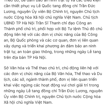
Theo đó, để đảm bảo an ninh trật tự và các điều kiện
Phim VTV
Giải trí
cần thiết phục vụ Lễ Quốc tang đồng chí Trần Đức
Hậu trường
Lương, nguyên Ủy viên Bộ Chính trị, nguyên Chủ tịch
Điện ảnh
nước Cộng hòa Xã hội chủ nghĩa Việt Nam. Chủ tịch
Đời sống
Nhân vật
UBND TP Hà Nội Trần Sĩ Thanh chỉ đạo Công an
Âm nhạc
Thành phố chủ trì, phối hợp với Bộ Tư lệnh Thủ đô chủ
Du lịch
Khán giả
Giáo dục
Sao
động liên hệ với các đơn vị chức năng của Bộ Công
Làm đẹp
Giải sao mai
an, Bộ Quốc phòng và các cơ quan, đơn vị liên quan
Tuyển sinh
xây dựng và triển khai phương án đảm bảo an ninh
Công nghệ
Chất lượng cuộc sống
trật tự, an toàn giao thông, trong những ngày Lễ tang
Học trực tuyến
Hitech Công nghệ tương lai
trên địa bàn TP Hà Nội.
Giao lưu trực tuyến
Sản phẩm
Sở Văn hóa và Thể thao chủ trì, chủ động liên hệ với
các đơn vị chức năng của Bộ Văn hóa, Thể thao và Du
Lịch phát sóng
Thị trường
lịch, các sở, ngành thành phố, đơn vị liên quan triển
khai việc ngừng các hoạt động vui chơi giải trí trong
Tư vấn
những ngày Lễ tang đồng chí Trần Đức Lương, nguyên
Chuyên mục khác
Ủy viên Bộ Chính trị, nguyên Chủ tịch nước Cộng hòa
Emagazine
Podcast
Xã hội chủ nghĩa Việt Nam.