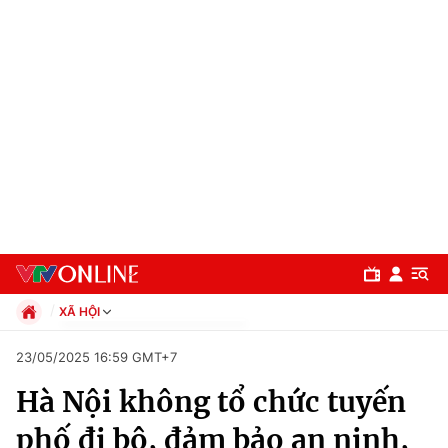
XÃ HỘI
Chính trị
23/05/2025 16:59 GMT+7
Xã hội
Hà Nội không tổ chức tuyến
Pháp luật
Chuyên mục
Kinh tế
phố đi bộ, đảm bảo an ninh,
Thể thao