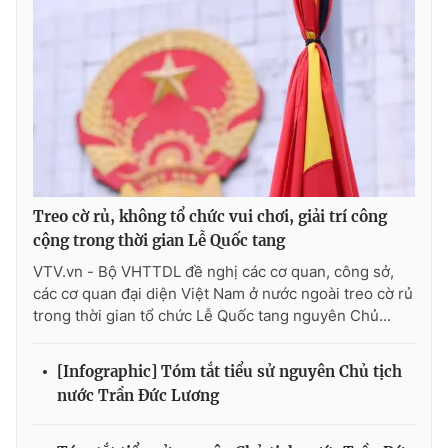
Ðiện thoại Thời báo VTV:
024.66 897 897
Email:
toasoan@vtv.vn
Liên hệ quảng cáo:
024-7300.7108
Treo cờ rủ, không tổ chức vui chơi, giải trí công
cộng trong thời gian Lễ Quốc tang
VTV.vn - Bộ VHTTDL đề nghị các cơ quan, công sở,
các cơ quan đại diện Việt Nam ở nước ngoài treo cờ rủ
trong thời gian tổ chức Lễ Quốc tang nguyên Chủ...
® Cấm sao chép dưới mọi hình thức nếu không có sự chấp
thuận bằng văn bản. Ghi rõ nguồn VTV.vn khi phát hành lại
[Infographic] Tóm tắt tiểu sử nguyên Chủ tịch
thông tin từ website này.
nước Trần Đức Lương