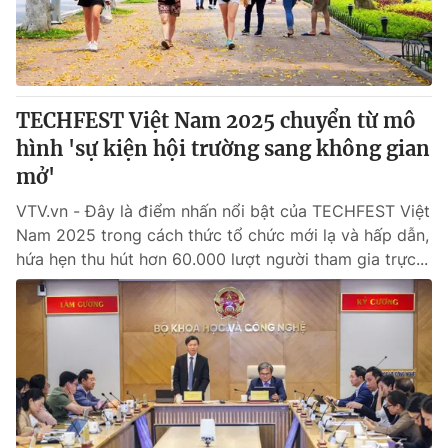
® Cấm sao chép dưới mọi hình thức nếu không có sự chấp
thuận bằng văn bản. Ghi rõ nguồn VTV.vn khi phát hành lại
thông tin từ website này.
TECHFEST Việt Nam 2025 chuyển từ mô
hình 'sự kiện hội trường sang không gian
mở'
VTV.vn - Đây là điểm nhấn nổi bật của TECHFEST Việt
Nam 2025 trong cách thức tổ chức mới lạ và hấp dẫn,
hứa hẹn thu hút hơn 60.000 lượt người tham gia trực...