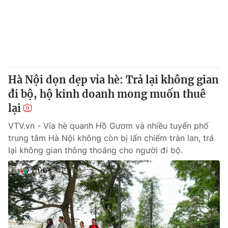
Tin tức
Kinh tế
Thế giới đó đây
Tài chính
Dữ liệu và đời sống
Câu chuyện quốc tế
Thị trường
Hà Nội dọn dẹp vỉa hè: Trả lại không gian
Truyền hình
Góc doanh nghiệp
đi bộ, hộ kinh doanh mong muốn thuê
Phim VTV
lại
Giải trí
Hậu trường
VTV.vn - Vỉa hè quanh Hồ Gươm và nhiều tuyến phố
Điện ảnh
trung tâm Hà Nội không còn bị lấn chiếm tràn lan, trả
Đời sống
Nhân vật
lại không gian thông thoáng cho người đi bộ.
Âm nhạc
Du lịch
Khán giả
Giáo dục
Sao
Làm đẹp
Giải sao mai
Tuyển sinh
Công nghệ
Chất lượng cuộc sống
Học trực tuyến
Hitech Công nghệ tương lai