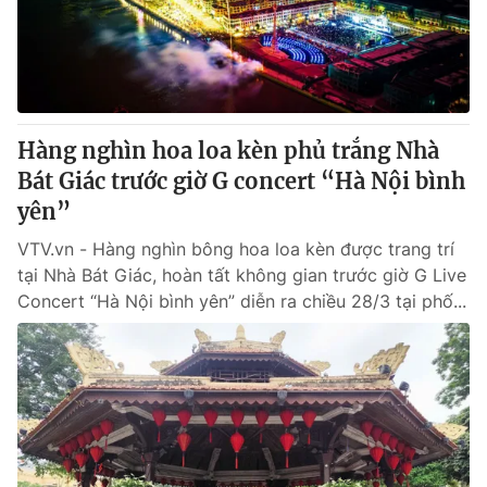
Thị trường 24h
Tấm lòng Việt
VTV4
Vươn mình bằng AI
VTV9
VTV8
Hàng nghìn hoa loa kèn phủ trắng Nhà
Bát Giác trước giờ G concert “Hà Nội bình
Liên hệ tòa soạn
English
yên”
VTV.vn - Hàng nghìn bông hoa loa kèn được trang trí
tại Nhà Bát Giác, hoàn tất không gian trước giờ G Live
Concert “Hà Nội bình yên” diễn ra chiều 28/3 tại phố...
THỜI BÁO VTV
Theo dõi báo trên
Cơ quan chủ quản:
Đài Truyền hình Việt Nam
Cơ quan báo chí:
Thời báo VTV