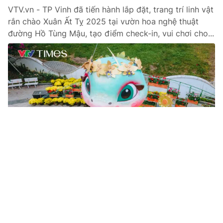
VTV.vn - TP Vinh đã tiến hành lắp đặt, trang trí linh vật
rắn chào Xuân Ất Tỵ 2025 tại vườn hoa nghệ thuật
đường Hồ Tùng Mậu, tạo điểm check-in, vui chơi cho...
Tin mới
Video
Live
Emagazine
Trang chủ
Phố đi bộ hồ Hoàn Kiếm chật kín người
chờ đón Năm mới 2025
VTV.vn - Tối 31/12/2024, hàng vạn người dân Thủ đô