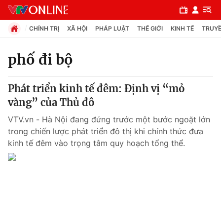
CHÍNH TRỊ
XÃ HỘI
PHÁP LUẬT
THẾ GIỚI
KINH TẾ
TRUYỀ
phố đi bộ
Chuyên mục
Phát triển kinh tế đêm: Định vị “mỏ
Chính trị
vàng” của Thủ đô
VTV.vn - Hà Nội đang đứng trước một bước ngoặt lớn
Xã hội
trong chiến lược phát triển đô thị khi chính thức đưa
kinh tế đêm vào trọng tâm quy hoạch tổng thể.
Pháp luật
Y tế
Thế giới