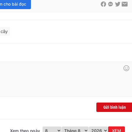
im cho bài đọc
 cây
Gửi bình luận
Xem theo ngày
XEM