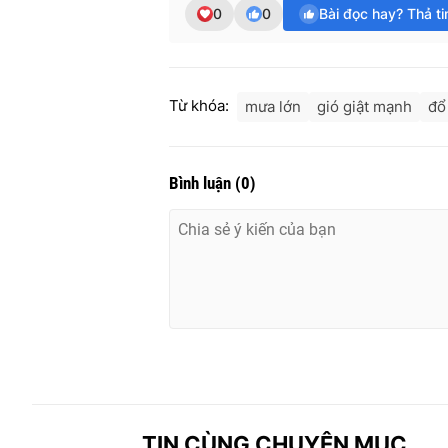
0
0
Bài đọc hay? Thả t
Từ khóa:
mưa lớn
gió giật mạnh
đổ
Bình luận
(
0
)
TIN CÙNG CHUYÊN MỤC