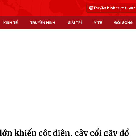
Truyền hình trực tuyến
KINH TẾ
TRUYỀN HÌNH
GIẢI TRÍ
Y TẾ
ĐỜI SỐNG
Pháp luật
Y tế
Truyền hình
Multimedia
Phim VTV
Video
Hậu trường
Shorts video
Nhân vật
Podcast
Khán giả
EMagazine
Giải sao mai
Photo
ớn khiến cột điện, cây cối gãy đổ
Infographic