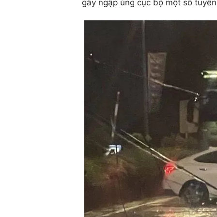
gây ngập úng cục bộ một số tuyến