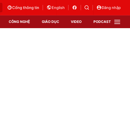
Cổng thông tin
English
Đăng nhập
CÔNG NGHỆ
GIÁO DỤC
VIDEO
PODCAST
VTV Money
VTV Thể thao
VTV Sức khoẻ
Bất động sản
Thị trường 24h
Tấm lòng Việt
Vươn mình bằng AI
VTV4
VTV8
VTV9
Lịch phát sóng
Giao lưu trực tuyến
Sự kiện