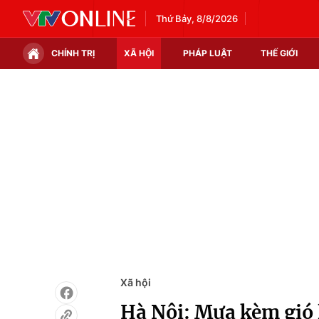
Thứ Bảy, 8/8/2026
CHÍNH TRỊ
XÃ HỘI
PHÁP LUẬT
THẾ GIỚI
Chính trị
Xã hội
Thế giới
Kinh tế
Tin tức
Tài chính
Thế giới đó đây
Thị trường
Câu chuyện quốc tế
Góc doanh nghiệp
Dữ liệu và đời sống
Xã hội
Hà Nội: Mưa kèm gió l