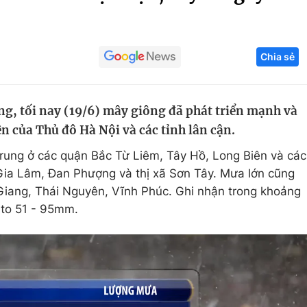
Góc ảnh
Chia sẻ
Giáo dục
Công nghệ
Tuyển sinh
Hitech Công ng
g, tối nay (19/6) mây giông đã phát triển mạnh và
Học trực tuyến
Sản phẩm
n của Thủ đô Hà Nội và các tỉnh lân cận.
g
Thị trường
rung ở các quận Bắc Từ Liêm, Tây Hồ, Long Biên và các
Tư vấn
Gia Lâm, Đan Phượng và thị xã Sơn Tây. Mưa lớn cũng
 Giang, Thái Nguyên, Vĩnh Phúc. Ghi nhận trong khoảng
 to 51 - 95mm.