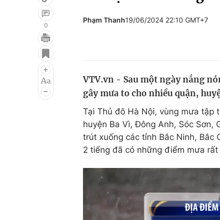
Phạm Thanh
19/06/2024 22:10 GMT+7
0
Giải trí
Đời sống
Điện ảnh
Du lịch
VTV.vn - Sau một ngày nắng nón
Âm nhạc
Làm đẹp
gây mưa to cho nhiều quận, huyệ
Sao
Chất lượng cuộc sốn
Tại Thủ đô Hà Nội, vùng mưa tập t
huyện Ba Vì, Đông Anh, Sóc Sơn, 
trút xuống các tỉnh Bắc Ninh, Bắc
2 tiếng đã có những điểm mưa rất