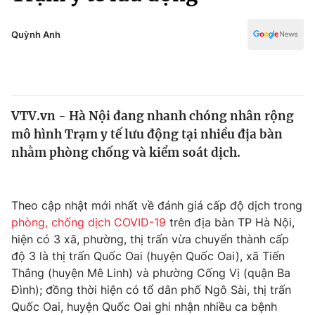
Chính trị
Truyền hình
Văn hóa - Giải trí
Quỳnh Anh
Xã hội
Y tế
Đời sống
Pháp luật
Công nghệ
Giáo dục
VTV.vn - Hà Nội đang nhanh chóng nhân rộng
Y tế
mô hình Trạm y tế lưu động tại nhiều địa bàn
nhằm phòng chống và kiểm soát dịch.
Thế giới
Tin tức
Theo cập nhật mới nhất về đánh giá cấp độ dịch trong
Kinh tế
phòng, chống dịch COVID-19
trên địa bàn TP Hà Nội,
Thế giới đó đây
Tài chính
hiện có 3 xã, phường, thị trấn vừa chuyển thành cấp
Dữ liệu và đời sống
Câu chuyện quốc tế
độ 3 là thị trấn Quốc Oai (huyện Quốc Oai), xã Tiến
Thị trường
Thắng (huyện Mê Linh) và phường Cống Vị (quận Ba
Truyền hình
Đình); đồng thời hiện có tổ dân phố Ngô Sài, thị trấn
Góc doanh nghiệp
Quốc Oai, huyện Quốc Oai ghi nhận nhiều ca bệnh