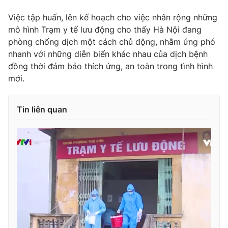
Việc tập huấn, lên kế hoạch cho việc nhân rộng những
mô hình Trạm y tế lưu động cho thấy Hà Nội đang
phòng chống dịch một cách chủ động, nhằm ứng phó
THỜI BÁO VTV
nhanh với những diễn biến khác nhau của dịch bệnh
đồng thời đảm bảo thích ứng, an toàn trong tình hình
mới.
Theo dõi báo trên
Tin liên quan
Cơ quan chủ quản:
Đài Truyền hình Việt Nam
Cơ quan báo chí:
Thời báo VTV
Giấy phép hoạt động báo in và báo điện tử số 483/GP-BTTTT
cấp ngày 29/12/2023
Tổng Biên tập:
Vũ Thanh Thủy
Phó Tổng Biên tập:
Nguyễn Thị Mỹ Hạnh, Phạm Quốc Thắng,
Nguyễn Trọng Ninh
Tổng đài VTV:
024.38 355 931 - 024.38 355 932