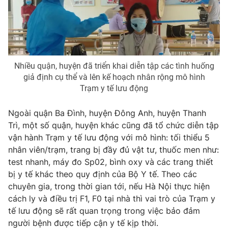
Photo
Infographic
Video
Shorts video
Nhiều quận, huyện đã triển khai diễn tập các tình huống
VTV Money
VTV Thể thao
giả định cụ thể và lên kế hoạch nhân rộng mô hình
Trạm y tế lưu động
VTV Sức khoẻ
Bất động sản
Ngoài quận Ba Đình, huyện Đông Anh, huyện Thanh
Trì, một số quận, huyện khác cũng đã tổ chức diễn tập
Thị trường 24h
Tấm lòng Việt
vận hành Trạm y tế lưu động với mô hình: tối thiểu 5
nhân viên/trạm, trang bị đầy đủ vật tư, thuốc men như:
test nhanh, máy đo Sp02, bình oxy và các trang thiết
VTV4
Vươn mình bằng AI
bị y tế khác theo quy định của Bộ Y tế. Theo các
chuyên gia, trong thời gian tới, nếu Hà Nội thực hiện
VTV9
VTV8
cách ly và điều trị F1, F0 tại nhà thì vai trò của Trạm y
tế lưu động sẽ rất quan trọng trong việc bảo đảm
người bệnh được tiếp cận y tế kịp thời.
Liên hệ tòa soạn
English