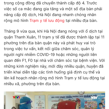
Phim VTV
trong cộng đồng đã chuyển thành cấp độ 4. Trước
Giải trí
việc số ca mắc đang gia tăng và một số địa bàn phải
Hậu trường
nâng cấp độ dịch, Hà Nội đang nhanh chóng nhân
Điện ảnh
Đời sống
rộng mô hình
Trạm y tế lưu động
tại nhiều địa bàn.
Nhân vật
Âm nhạc
Du lịch
Khán giả
Tháng 9 vừa qua, khi Hà Nội đang nóng với ổ dịch tại
Giáo dục
Sao
quận Thanh Xuân, 11 trạm y tế đã được thành lập tại 11
Làm đẹp
Giải sao mai
phường trên địa bàn quận này và phát huy vai trò
Tuyển sinh
Công nghệ
trong việc tư vấn, kết nối giữa chăm sóc, quản lý
Chất lượng cuộc sống
Học trực tuyến
người nghi nhiễm COVID-19 hoặc những người liên
Hitech Công nghệ tương lai
quan đến F1, F0 tại nhà với chăm sóc tại bệnh viện. Với
Giao lưu trực tuyến
những kinh nghiệm này, mới đây nhiều quận, huyện đã
Sản phẩm
triển khai diễn tập các tình huống giả định cụ thể và
Lịch phát sóng
Thị trường
lên kế hoạch nhân rộng mô hình Trạm y tế lưu động tại
nhiều xã, phường trên địa bàn.
Tư vấn
Chuyên mục khác
Emagazine
Podcast