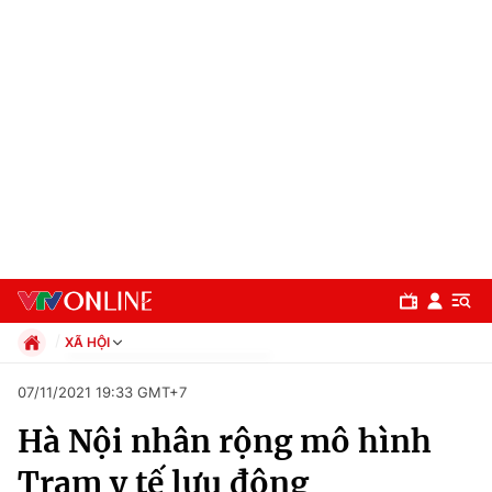
XÃ HỘI
Chính trị
07/11/2021 19:33 GMT+7
Xã hội
Hà Nội nhân rộng mô hình
Pháp luật
Chuyên mục
Kinh tế
Trạm y tế lưu động
Thể thao