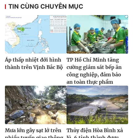
TIN CÙNG CHUYÊN MỤC
Áp thấp nhiệt đới hình
TP Hồ Chí Minh tăng
thành trên Vịnh Bắc Bộ
cường giám sát bếp ăn
công nghiệp, đảm bảo
an toàn thực phẩm
Mưa lớn gây sạt lở trên
Thủy điện Hòa Bình xả
nhiều tuyến giao thông,
lũ, 6 tỉnh thành được