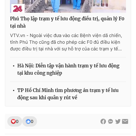
Ðiện thoại Thời báo VTV:
024.66 897 897
Email:
toasoan@vtv.vn
Phú Thọ lập trạm y tế lưu động điều trị, quản lý F0
Liên hệ quảng cáo:
024-7300.7108
tại nhà
VTV.vn - Ngoài việc đưa vào các Bệnh viện dã chiến,
tỉnh Phú Thọ cũng đã cho phép các F0 đủ điều kiện
được điều trị tại nhà với sự hỗ trợ của các trạm y tế...
Hà Nội: Diễn tập vận hành trạm y tế lưu động
tại khu công nghiệp
TP Hồ Chí Minh tìm phương án trạm y tế lưu
động sau khi quân y rút về
® Cấm sao chép dưới mọi hình thức nếu không có sự chấp
thuận bằng văn bản. Ghi rõ nguồn VTV.vn khi phát hành lại
thông tin từ website này.
0
0